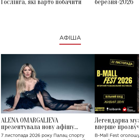
Ґослінга, які варто побачити
березня-2026
АФІША
ALENA OMARGALIEVA
Легендарна му
презентувала нову афішу
вперше прозвуч
великого концерту в Палаці
Україні: де від
7 листопада 2026 року Палац спорту
B-Mall Fest оголош
спорту