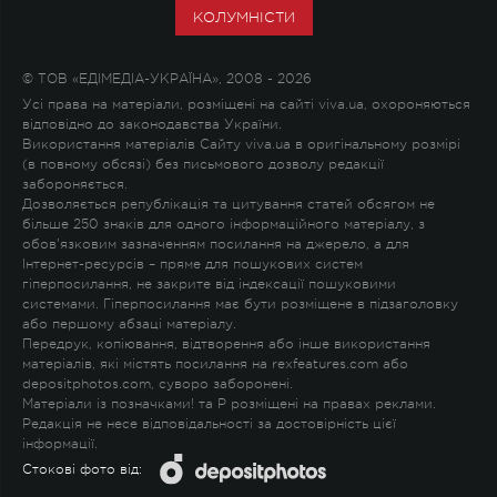
КОЛУМНІСТИ
© ТОВ «ЕДІМЕДІА-УКРАЇНА», 2008 - 2026
Усі права на матеріали, розміщені на сайті viva.ua, охороняються
відповідно до законодавства України.
Використання матеріалів Сайту viva.ua в оригінальному розмірі
(в повному обсязі) без письмового дозволу редакції
забороняється.
Дозволяється републікація та цитування статей обсягом не
більше 250 знаків для одного інформаційного матеріалу, з
обов'язковим зазначенням посилання на джерело, а для
Інтернет-ресурсів – пряме для пошукових систем
гіперпосилання, не закрите від індексації пошуковими
системами. Гіперпосилання має бути розміщене в підзаголовку
або першому абзаці матеріалу.
Передрук, копіювання, відтворення або інше використання
матеріалів, які містять посилання на rexfeatures.com або
depositphotos.com, суворо заборонені.
Матеріали із позначками
!
та
P
розміщені на правах реклами.
Редакція не несе відповідальності за достовірність цієї
інформації.
Стокові фото від: