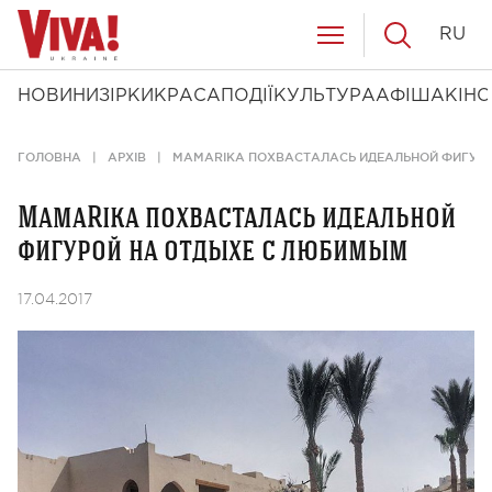
RU
НОВИНИ
ЗІРКИ
КРАСА
ПОДІЇ
КУЛЬТУРА
АФІША
КІНО
ГОЛОВНА
АРХІВ
MAMARIKA ПОХВАСТАЛАСЬ ИДЕАЛЬНОЙ ФИГУР
MamaRika похвасталась идеальной
фигурой на отдыхе с любимым
17.04.2017