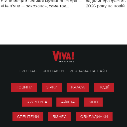
стане місцем великої музичної історії —
хедлайнера фестива
«Не пʼяна — закохана», саме так
2026 року на новій т
символічно названо майбутній концерт
stage відбудеться у
ALENA OMARGALIEVA.
ENIGMA VOICES' OR
ПРО НАС
КОНТАКТИ
РЕКЛАМА НА САЙТІ
НОВИНИ
ЗІРКИ
КРАСА
ПОДІЇ
КУЛЬТУРА
АФІША
КІНО
СПЕЦТЕМИ
БІЗНЕС
ОБКЛАДИНКИ