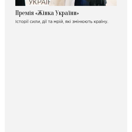
Премія «Жінка України»
Історії сили, дії та мрій, які змінюють країну.