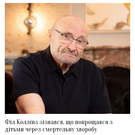
Філ Коллінз зізнався, що попрощався з
дітьми через смертельну хворобу