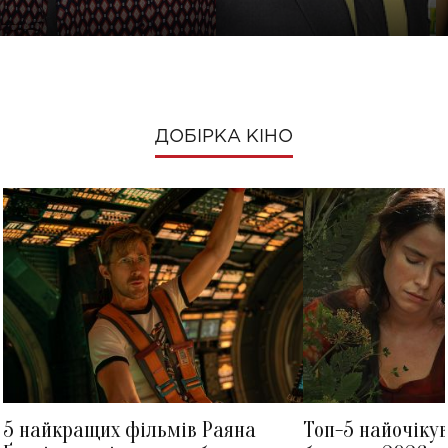
ДОБІРКА КІНО
5 найкращих фільмів Раяна
Топ-5 найочіку