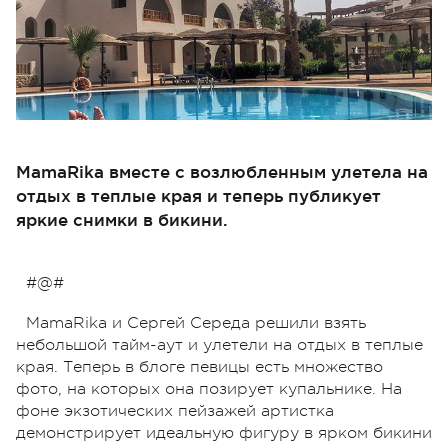
MamaRika вместе с возлюбленным улетела на
отдых в теплые края и теперь публикует
яркие снимки в бикини.
#@#
MamaRika и Сергей Середа решили взять
небольшой тайм-аут и улетели на отдых в теплые
края. Теперь в блоге певицы есть множество
фото, на которых она позирует купальнике. На
фоне экзотических пейзажей артистка
демонстрирует идеальную фигуру в ярком бикини