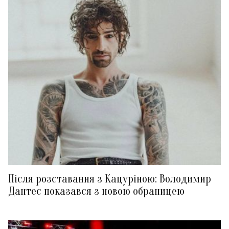
Після розставання з Кацуріною: Володимир
Дантес показався з новою обраницею