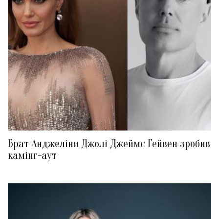
Брат Анджеліни Джолі Джеймс Гейвен зробив
камінг-аут