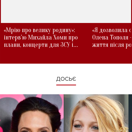
«Мрію про велику родину»:
«Я дозволила с
інтерв'ю Михайла Хоми про
Олена Тополя 
плани, концерти для ЗСУ і
життя після р
зміни під час війни
ДОСЬЄ