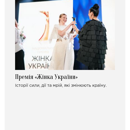
Премія «Жінка України»
Історії сили, дії та мрій, які змінюють країну.