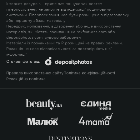
Інтернет-ресурсів – пряме для пошукових систем
гіперпосилання, не закрите від індексації пошуковими
системами. Гіперпосилання має бути розміщене в підзаголовку
або першому абзаці матеріалу.
Передрук, копіювання, відтворення або інше використання
матеріалів, які містять посилання на rexfeatures.com або
depositphotos.com, суворо заборонені.
Матеріали із позначками
!
та
P
розміщені на правах реклами.
Редакція не несе відповідальності за достовірність цієї
інформації.
Стокові фото від:
Правила використання сайту
Політика конфіденційності
Редакційна політика