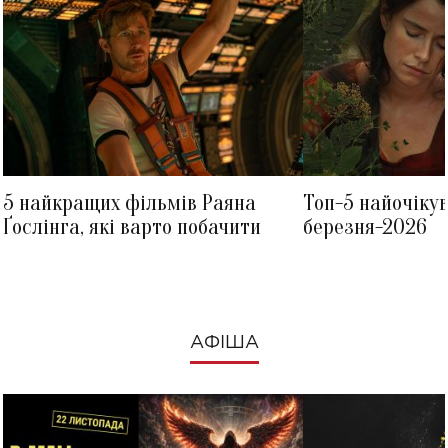
5 найкращих фільмів Раяна
Топ-5 найочіку
Ґослінга, які варто побачити
березня-2026
АФІША