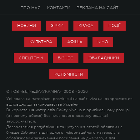
ПРО НАС
КОНТАКТИ
РЕКЛАМА НА САЙТІ
НОВИНИ
ЗІРКИ
КРАСА
ПОДІЇ
КУЛЬТУРА
АФІША
КІНО
СПЕЦТЕМИ
БІЗНЕС
ОБКЛАДИНКИ
КОЛУМНІСТИ
© ТОВ «ЕДІМЕДІА-УКРАЇНА», 2008 - 2026
Усі права на матеріали, розміщені на сайті viva.ua, охороняються
відповідно до законодавства України.
Використання матеріалів Сайту viva.ua в оригінальному розмірі
(в повному обсязі) без письмового дозволу редакції
забороняється.
Дозволяється републікація та цитування статей обсягом не
більше 250 знаків для одного інформаційного матеріалу, з
обов'язковим зазначенням посилання на джерело, а для