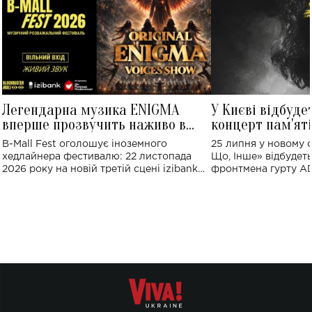
Легендарна музика ENIGMA
У Києві відбуде
вперше прозвучить наживо в
концерт пам'ят
Україні: де відбудеться концерт
Клименка: понад
B-Mall Fest оголошує іноземного
25 липня у новому o
виконають пісн
хедлайнера фестивалю: 22 листопада
Що, Інше» відбудеть
2026 року на новій третій сцені izibank
фронтмена гурту A
stage відбудеться українська прем'єра
Клименка. Це буде 
ENIGMA VOICES' ORIGINAL LIVE SHOW.
вечір, присвячений 
творчість стала си
справжньої любові д