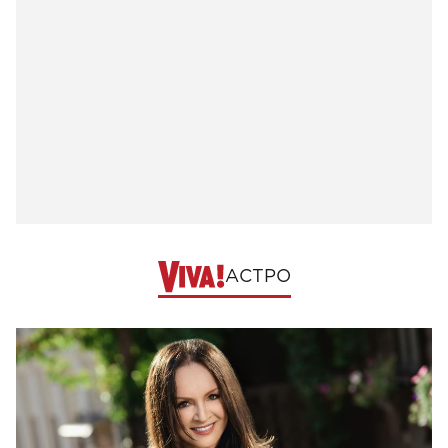
АСТРО