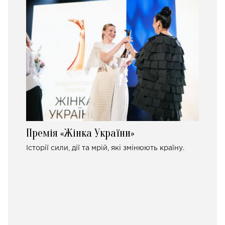
Премія «Жінка України»
Історії сили, дії та мрій, які змінюють країну.