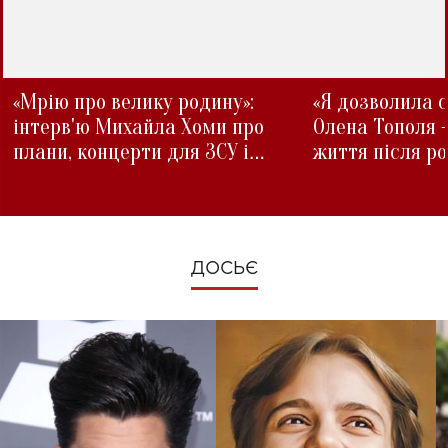
«Мрію про велику родину»:
«Я дозволила с
інтерв'ю Михайла Хоми про
Олена Тополя 
плани, концерти для ЗСУ і
життя після р
зміни під час війни
ДОСЬЄ