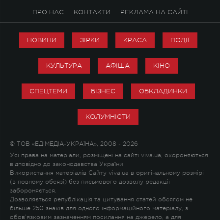
ПРО НАС
КОНТАКТИ
РЕКЛАМА НА САЙТІ
НОВИНИ
ЗІРКИ
КРАСА
ПОДІЇ
КУЛЬТУРА
АФІША
КІНО
СПЕЦТЕМИ
БІЗНЕС
ОБКЛАДИНКИ
КОЛУМНІСТИ
© ТОВ «ЕДІМЕДІА-УКРАЇНА», 2008 - 2026
Усі права на матеріали, розміщені на сайті viva.ua, охороняються
відповідно до законодавства України.
Використання матеріалів Сайту viva.ua в оригінальному розмірі
(в повному обсязі) без письмового дозволу редакції
забороняється.
Дозволяється републікація та цитування статей обсягом не
більше 250 знаків для одного інформаційного матеріалу, з
обов'язковим зазначенням посилання на джерело, а для