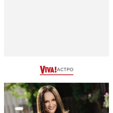
АСТРО