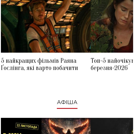
5 найкращих фільмів Раяна
Топ-5 найочіку
Ґослінга, які варто побачити
березня-2026
АФІША