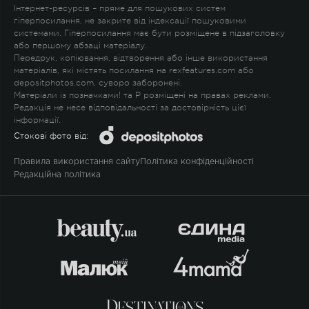
Інтернет-ресурсів – пряме для пошукових систем
гіперпосилання, не закрите від індексації пошуковими
системами. Гіперпосилання має бути розміщене в підзаголовку
або першому абзаці матеріалу.
Передрук, копіювання, відтворення або інше використання
матеріалів, які містять посилання на rexfeatures.com або
depositphotos.com, суворо заборонені.
Матеріали із позначками
!
та
P
розміщені на правах реклами.
Редакція не несе відповідальності за достовірність цієї
інформації.
Стокові фото від:
Правила використання сайту
Політика конфіденційності
Редакційна політика