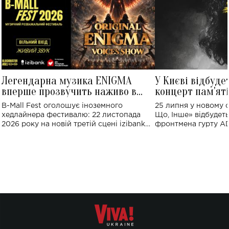
Легендарна музика ENIGMA
У Києві відбуде
вперше прозвучить наживо в
концерт пам'ят
Україні: де відбудеться концерт
Клименка: понад
B-Mall Fest оголошує іноземного
25 липня у новому o
виконають пісн
хедлайнера фестивалю: 22 листопада
Що, Інше» відбудеть
2026 року на новій третій сцені izibank
фронтмена гурту A
stage відбудеться українська прем'єра
Клименка. Це буде 
ENIGMA VOICES' ORIGINAL LIVE SHOW.
вечір, присвячений 
творчість стала си
справжньої любові д