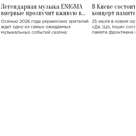
Легендарная музыка ENIGMA
В Киеве состои
впервые прозвучит вживую в
концерт памят
Украине: где состоится концерт
Клименко: более
Осенью 2026 года украинских зрителей
25 июля в новом op
исполнят песн
ждет одно из самых ожидаемых
«Де, Що, Інше» сос
музыкальных событий сезона.
памяти фронтмена
Михаила Клименко. 
особенный музыкал
посвященный артист
стало символом ис
настоящей любви.