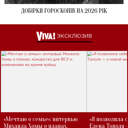
ДОБІРКИ ГОРОСКОПІВ НА 2026 РІК
ЭКСКЛЮЗИВ
«Мечтаю о семье»: интервью
«Я позволила 
Михаила Хомы о планах,
Елена Тополя 