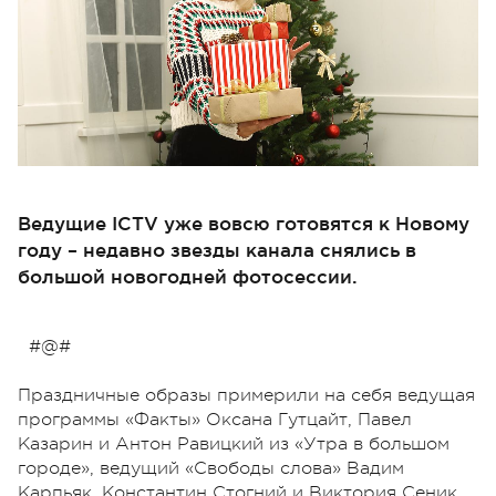
Ведущие ICTV уже вовсю готовятся к Новому
году – недавно звезды канала снялись в
большой новогодней фотосессии.
#@#
Праздничные образы примерили на себя ведущая
программы «Факты» Оксана Гутцайт, Павел
Казарин и Антон Равицкий из «Утра в большом
городе», ведущий «Свободы слова» Вадим
Карпьяк, Константин Стогний и Виктория Сеник