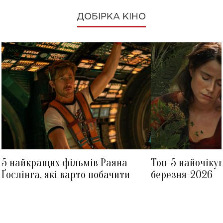
ДОБІРКА КІНО
5 найкращих фільмів Раяна
Топ-5 найочіку
Ґослінга, які варто побачити
березня-2026