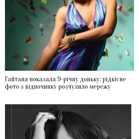
Гайтана показала 9-річну доньку: рідкісне
фото з відпочинку розчулило мережу