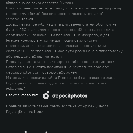
відповідно до законодавства України.
Використання матеріалів Сайту viva.ua в оригінальному розмірі
(в повному обсязі) без письмового дозволу редакції
забороняється.
Дозволяється републікація та цитування статей обсягом не
більше 250 знаків для одного інформаційного матеріалу, з
обов'язковим зазначенням посилання на джерело, а для
Інтернет-ресурсів – пряме для пошукових систем
гіперпосилання, не закрите від індексації пошуковими
системами. Гіперпосилання має бути розміщене в підзаголовку
або першому абзаці матеріалу.
Передрук, копіювання, відтворення або інше використання
матеріалів, які містять посилання на rexfeatures.com або
depositphotos.com, суворо заборонені.
Матеріали із позначками
!
та
P
розміщені на правах реклами.
Редакція не несе відповідальності за достовірність цієї
інформації.
Стокові фото від:
Правила використання сайту
Політика конфіденційності
Редакційна політика