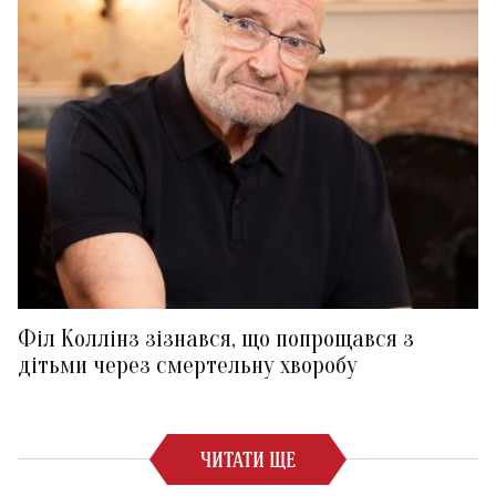
Філ Коллінз зізнався, що попрощався з
дітьми через смертельну хворобу
ЧИТАТИ ЩЕ