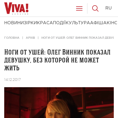
RU
НОВИНИ
ЗІРКИ
КРАСА
ПОДІЇ
КУЛЬТУРА
АФІША
КІНО
ГОЛОВНА
АРХІВ
НОГИ ОТ УШЕЙ: ОЛЕГ ВИННИК ПОКАЗАЛ ДЕВУШК
Ноги от ушей: Олег Винник показал
девушку, без которой не может
жить
14.12.2017