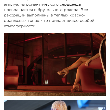
амплуа: из романтического сердцееда
превращается в брутального рокера. Все
декорации выполнены в теплых красно-
оранжевых тонах, что придает видео особой
атмосферности.