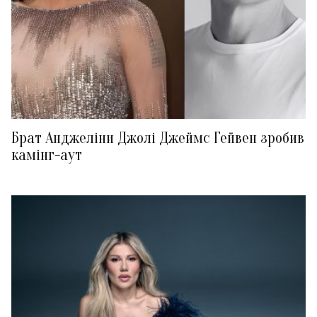
Брат Анджеліни Джолі Джеймс Гейвен зробив
камінг-аут