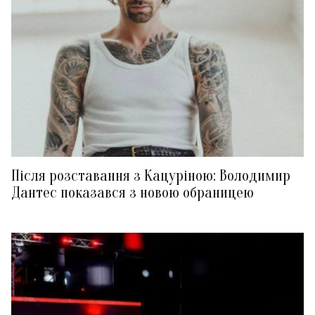
Після розставання з Кацуріною: Володимир
Дантес показався з новою обраницею