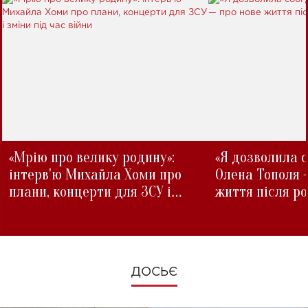
«Мрію про велику родину»:
«Я дозволила с
інтерв'ю Михайла Хоми про
Олена Тополя 
плани, концерти для ЗСУ і
життя після р
зміни під час війни
ДОСЬЄ