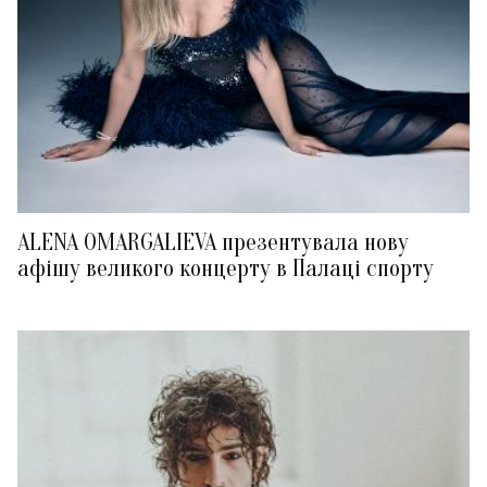
ALENA OMARGALIEVA презентувала нову
афішу великого концерту в Палаці спорту