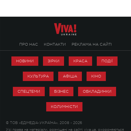
ПРО НАС
КОНТАКТИ
РЕКЛАМА НА САЙТІ
НОВИНИ
ЗІРКИ
КРАСА
ПОДІЇ
КУЛЬТУРА
АФІША
КІНО
СПЕЦТЕМИ
БІЗНЕС
ОБКЛАДИНКИ
КОЛУМНІСТИ
© ТОВ «ЕДІМЕДІА-УКРАЇНА», 2008 - 2026
Усі права на матеріали, розміщені на сайті viva.ua, охороняються