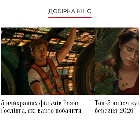
ДОБІРКА КІНО
5 найкращих фільмів Раяна
Топ-5 найочіку
Ґослінга, які варто побачити
березня-2026