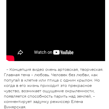
– Концепция видео очень артовская, творческая.
Главная тема – любовь. Человек без любви, как
попугай в клетке или птица с одним крылом. Но
когда в его жизнь приходит это прекрасное
чувство, возникает ощущение окрыленности,
появляется способность парить над землей, –
комментирует задумку режиссер Елена
Винярская.