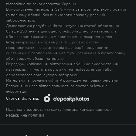
відповідно до законодавства України.
Використання матеріалів Сайту viva.ua в оригінальному розмірі
(в повному обсязі) без письмового дозволу редакції
забороняється.
Дозволяється републікація та цитування статей обсягом не
більше 250 знаків для одного інформаційного матеріалу, з
обов'язковим зазначенням посилання на джерело, а для
Інтернет-ресурсів – пряме для пошукових систем
гіперпосилання, не закрите від індексації пошуковими
системами. Гіперпосилання має бути розміщене в підзаголовку
або першому абзаці матеріалу.
Передрук, копіювання, відтворення або інше використання
матеріалів, які містять посилання на rexfeatures.com або
depositphotos.com, суворо заборонені.
Матеріали із позначками
!
та
P
розміщені на правах реклами.
Редакція не несе відповідальності за достовірність цієї
інформації.
Стокові фото від:
Правила використання сайту
Політика конфіденційності
Редакційна політика