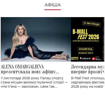
АФІША
ALENA OMARGALIEVA
Легендарна му
презентувала нову афішу
вперше прозвуч
великого концерту в Палаці
Україні: де від
7 листопада 2026 року Палац спорту
B-Mall Fest оголош
спорту
стане місцем великої музичної історії —
хедлайнера фестива
«Не пʼяна — закохана», саме так
2026 року на новій т
символічно названо майбутній концерт
stage відбудеться у
ALENA OMARGALIEVA.
ENIGMA VOICES' OR