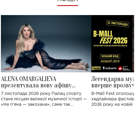
ALENA OMARGALIEVA
Легендарна му
презентувала нову афішу
вперше прозвуч
великого концерту в Палаці
Україні: де від
7 листопада 2026 року Палац спорту
B-Mall Fest оголош
спорту
стане місцем великої музичної історії —
хедлайнера фестива
«Не пʼяна — закохана», саме так
2026 року на новій т
символічно названо майбутній концерт
stage відбудеться у
ALENA OMARGALIEVA.
ENIGMA VOICES' OR