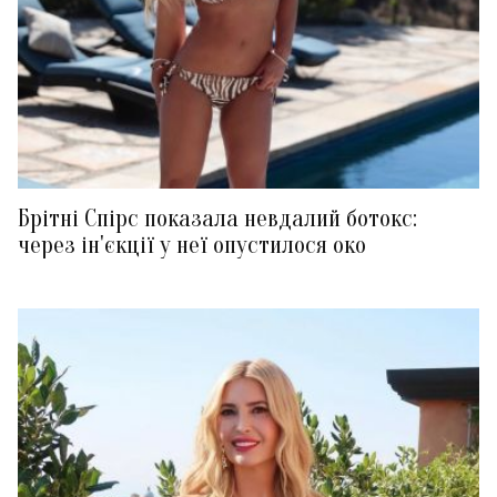
Брітні Спірс показала невдалий ботокс:
через ін'єкції у неї опустилося око