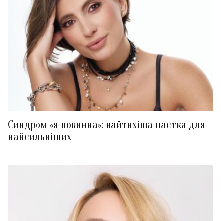
Синдром «я повинна»: найтихіша пастка для
найсильніших