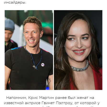
инсайдеры.
Напомним, Крис Мартин ранее был женат на
известной актрисе Гвинет Пэлтроу, от которой у