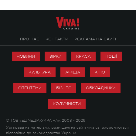
ПРО НАС
КОНТАКТИ
РЕКЛАМА НА САЙТІ
НОВИНИ
ЗІРКИ
КРАСА
ПОДІЇ
КУЛЬТУРА
АФІША
КІНО
СПЕЦТЕМИ
БІЗНЕС
ОБКЛАДИНКИ
КОЛУМНІСТИ
© ТОВ «ЕДІМЕДІА-УКРАЇНА», 2008 - 2026
Усі права на матеріали, розміщені на сайті viva.ua, охороняються
відповідно до законодавства України.