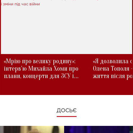
«Мрію про велику родину»:
«Я дозволила с
інтерв'ю Михайла Хоми про
Олена Тополя 
плани, концерти для ЗСУ і
життя після р
зміни під час війни
ДОСЬЄ