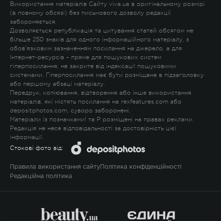
Використання матеріалів Сайту viva.ua в оригінальному розмірі
(в повному обсязі) без письмового дозволу редакції
забороняється.
Дозволяється републікація та цитування статей обсягом не
більше 250 знаків для одного інформаційного матеріалу, з
обов'язковим зазначенням посилання на джерело, а для
Інтернет-ресурсів – пряме для пошукових систем
гіперпосилання, не закрите від індексації пошуковими
системами. Гіперпосилання має бути розміщене в підзаголовку
або першому абзаці матеріалу.
Передрук, копіювання, відтворення або інше використання
матеріалів, які містять посилання на rexfeatures.com або
depositphotos.com, суворо заборонені.
Матеріали із позначками
!
та
P
розміщені на правах реклами.
Редакція не несе відповідальності за достовірність цієї
інформації.
Стокові фото від:
Правила використання сайту
Політика конфіденційності
Редакційна політика