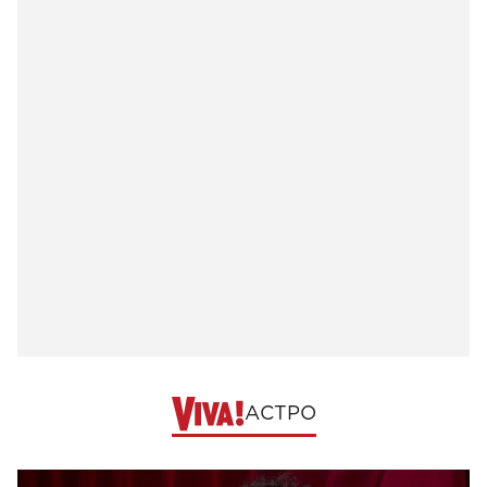
АСТРО