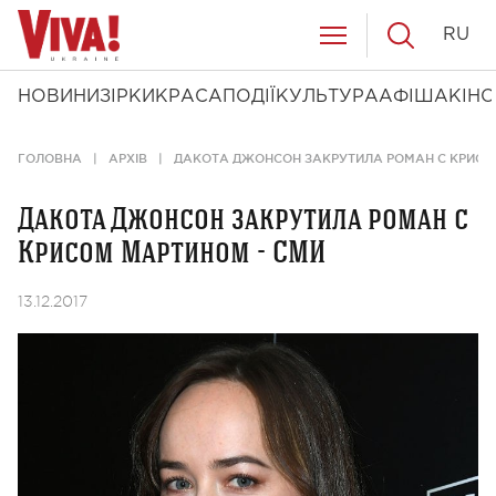
RU
НОВИНИ
ЗІРКИ
КРАСА
ПОДІЇ
КУЛЬТУРА
АФІША
КІНО
ГОЛОВНА
АРХІВ
ДАКОТА ДЖОНСОН ЗАКРУТИЛА РОМАН С КРИСО
Дакота Джонсон закрутила роман с
Крисом Мартином - СМИ
13.12.2017