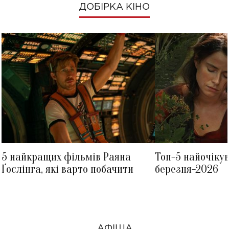
ДОБІРКА КІНО
5 найкращих фільмів Раяна
Топ-5 найочіку
Ґослінга, які варто побачити
березня-2026
АФІША