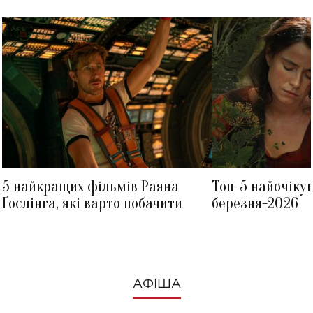
5 найкращих фільмів Раяна
Топ-5 найочіку
Ґослінга, які варто побачити
березня-2026
АФІША