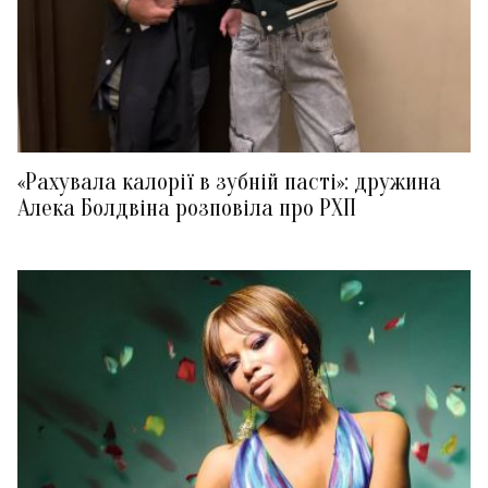
«Рахувала калорії в зубній пасті»: дружина
Алека Болдвіна розповіла про РХП