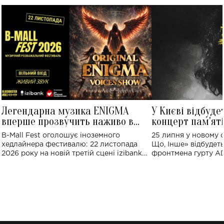
Легендарна музика ENIGMA
У Києві відбуде
вперше прозвучить наживо в
концерт пам'ят
Україні: де відбудеться концерт
Клименка: понад
B-Mall Fest оголошує іноземного
25 липня у новому o
виконають пісн
хедлайнера фестивалю: 22 листопада
Що, Інше» відбудеть
2026 року на новій третій сцені izibank
фронтмена гурту A
stage відбудеться українська прем'єра
Клименка. Це буде 
ENIGMA VOICES' ORIGINAL LIVE SHOW.
вечір, присвячений 
творчість стала си
справжньої любові д