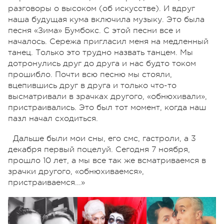
разговоры о высоком (об искусстве). И вдруг
наша будущая кума включила музыку. Это была
песня «Зима» Бумбокс. С этой песни все и
началось. Сережа пригласил меня на медленный
танец. Только это трудно назвать танцем. Мы
дотронулись друг до друга и нас будто током
прошибло. Почти всю песню мы стояли,
вцепившись друг в друга и только что-то
высматривали в зрачках другого, «обнюхивали»,
пристраивались. Это был тот момент, когда наш
пазл начал сходиться.
Дальше были мои сны, его смс, гастроли, а 3
декабря первый поцелуй. Сегодня 7 ноября,
прошло 10 лет, а мы все так же всматриваемся в
зрачки другого, «обнюхиваемся»,
пристраиваемся...»