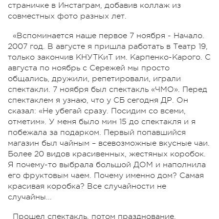
страничке в Инстаграм, добавив коллаж из
совместных фото разных лет.
«Вспоминается наше первое 7 ноября - Начало.
2007 год. В августе я пришла работать в Театр 19,
только закончив КНУТКиТ им. Карпенко-Карого. С
августа по ноябрь с Сережей мы просто
общались, дружили, репетировали, играли
спектакли. 7 ноября был спектакль «ЧМО». Перед
спектаклем я узнаю, что у СБ сегодня ДР. Он
сказал: «Не убегай сразу. Посидим со всеми,
отметим». У меня было мин 15 до спектакля и я
побежала за подарком. Первый попавшийся
магазин был чайным – всевозможные вкусные чаи.
Более 20 видов красивенных, жестяных коробок.
Я почему-то выбрала большой ДОМ и наполнила
его фруктовым чаем. Почему именно дом? Самая
красивая коробка? Все случайности не
случайны...
Прошел спектакль, потом празднование,