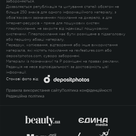
забороняється.
Дозволяється републікація та цитування статей обсягом не
більше 250 знаків для одного інформаційного матеріалу, з
обов'язковим зазначенням посилання на джерело, а для
Інтернет-ресурсів – пряме для пошукових систем
гіперпосилання, не закрите від індексації пошуковими
системами. Гіперпосилання має бути розміщене в підзаголовку
або першому абзаці матеріалу.
Передрук, копіювання, відтворення або інше використання
матеріалів, які містять посилання на rexfeatures.com або
depositphotos.com, суворо заборонені.
Матеріали із позначками
!
та
P
розміщені на правах реклами.
Редакція не несе відповідальності за достовірність цієї
інформації.
Стокові фото від:
Правила використання сайту
Політика конфіденційності
Редакційна політика