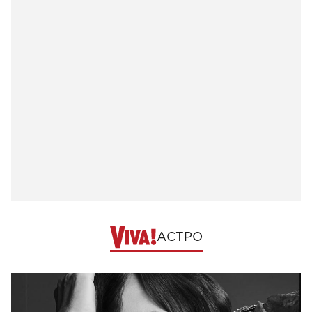
АСТРО