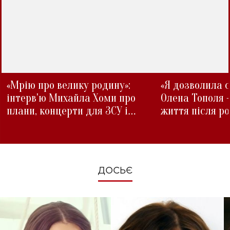
«Мрію про велику родину»:
«Я дозволила с
інтерв'ю Михайла Хоми про
Олена Тополя 
плани, концерти для ЗСУ і
життя після р
зміни під час війни
ДОСЬЄ