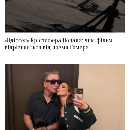
«Одіссея» Крістофера Нолана: чим фільм
відрізняється від поеми Гомера