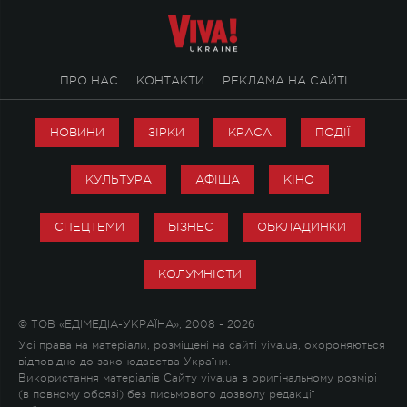
ПРО НАС
КОНТАКТИ
РЕКЛАМА НА САЙТІ
НОВИНИ
ЗІРКИ
КРАСА
ПОДІЇ
КУЛЬТУРА
АФІША
КІНО
СПЕЦТЕМИ
БІЗНЕС
ОБКЛАДИНКИ
КОЛУМНІСТИ
© ТОВ «ЕДІМЕДІА-УКРАЇНА», 2008 - 2026
Усі права на матеріали, розміщені на сайті viva.ua, охороняються
відповідно до законодавства України.
Використання матеріалів Сайту viva.ua в оригінальному розмірі
(в повному обсязі) без письмового дозволу редакції