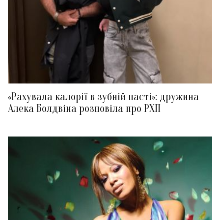
«Рахувала калорії в зубній пасті»: дружина
Алека Болдвіна розповіла про РХП