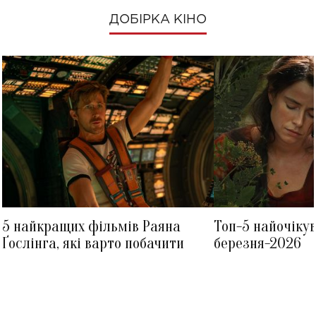
ДОБІРКА КІНО
5 найкращих фільмів Раяна
Топ-5 найочіку
Ґослінга, які варто побачити
березня-2026