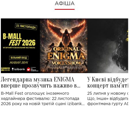
АФІША
Легендарна музика ENIGMA
У Києві відбуде
вперше прозвучить наживо в
концерт пам'ят
Україні: де відбудеться концерт
Клименка: понад
B-Mall Fest оголошує іноземного
25 липня у новому o
виконають пісн
хедлайнера фестивалю: 22 листопада
Що, Інше» відбудеть
2026 року на новій третій сцені izibank
фронтмена гурту A
stage відбудеться українська прем'єра
Клименка. Це буде 
ENIGMA VOICES' ORIGINAL LIVE SHOW.
вечір, присвячений 
творчість стала си
справжньої любові д