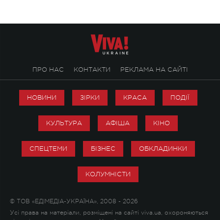
ПРО НАС
КОНТАКТИ
РЕКЛАМА НА САЙТІ
НОВИНИ
ЗІРКИ
КРАСА
ПОДІЇ
КУЛЬТУРА
АФІША
КІНО
СПЕЦТЕМИ
БІЗНЕС
ОБКЛАДИНКИ
КОЛУМНІСТИ
© ТОВ «ЕДІМЕДІА-УКРАЇНА», 2008 - 2026
Усі права на матеріали, розміщені на сайті viva.ua, охороняються