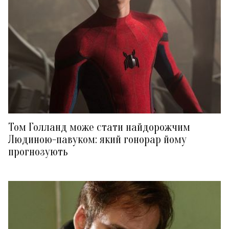
Том Голланд може стати найдорожчим
Людиною-павуком: який гонорар йому
прогнозують