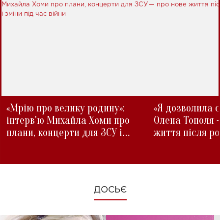
«Мрію про велику родину»:
«Я дозволила с
інтерв'ю Михайла Хоми про
Олена Тополя 
плани, концерти для ЗСУ і
життя після р
зміни під час війни
ДОСЬЄ