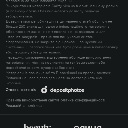
відповідно до законодавства України.
Використання матеріалів Сайту viva.ua в оригінальному розмірі
(в повному обсязі) без письмового дозволу редакції
забороняється.
Дозволяється републікація та цитування статей обсягом не
більше 250 знаків для одного інформаційного матеріалу, з
обов'язковим зазначенням посилання на джерело, а для
Інтернет-ресурсів – пряме для пошукових систем
гіперпосилання, не закрите від індексації пошуковими
системами. Гіперпосилання має бути розміщене в підзаголовку
або першому абзаці матеріалу.
Передрук, копіювання, відтворення або інше використання
матеріалів, які містять посилання на rexfeatures.com або
depositphotos.com, суворо заборонені.
Матеріали із позначками
!
та
P
розміщені на правах реклами.
Редакція не несе відповідальності за достовірність цієї
інформації.
Стокові фото від:
Правила використання сайту
Політика конфіденційності
Редакційна політика