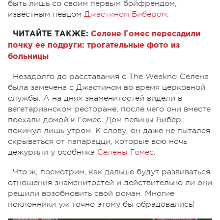
быть лишь со своим первым бойфрендом,
известным певцом
Джастином Бибером
.
ЧИТАЙТЕ ТАКЖЕ:
Селене Гомес пересадили
почку ее подруги: трогательные фото из
больницы
Незадолго до расставания с The Weeknd Селена
была замечена с Джастином во время церковной
службы. А на днях знаменитостей видели в
вегетарианском ресторане, после чего они вместе
поехали домой к Гомес. Дом певицы Бибер
покинул лишь утром. К слову, он даже не пытался
скрываться от папарацци, которые всю ночь
дежурили у особняка
Селены Гомес
.
Что ж, посмотрим, как дальше будут развиваться
отношения знаменитостей и действительно ли они
решили возобновить свой роман. Многие
поклонники уж точно этому бы обрадовались!