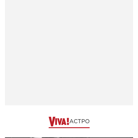
АСТРО