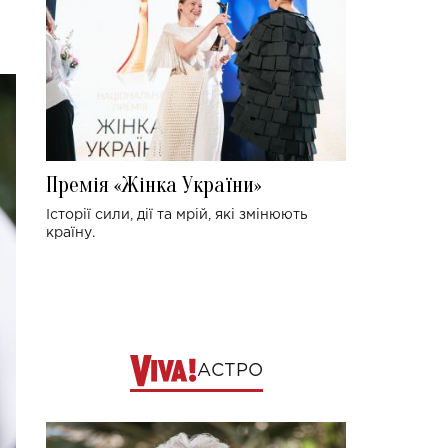
Премія «Жінка України»
Історії сили, дії та мрій, які змінюють
країну.
АСТРО