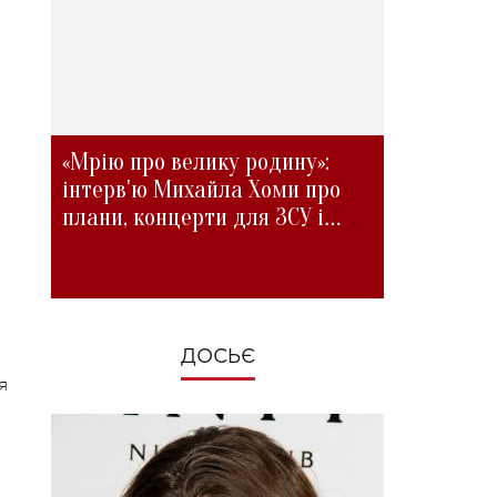
«Мрію про велику родину»:
інтерв'ю Михайла Хоми про
плани, концерти для ЗСУ і
зміни під час війни
ДОСЬЄ
я