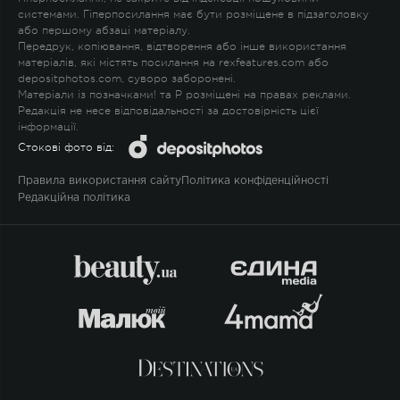
системами. Гіперпосилання має бути розміщене в підзаголовку
або першому абзаці матеріалу.
Передрук, копіювання, відтворення або інше використання
матеріалів, які містять посилання на rexfeatures.com або
depositphotos.com, суворо заборонені.
Матеріали із позначками
!
та
P
розміщені на правах реклами.
Редакція не несе відповідальності за достовірність цієї
інформації.
Стокові фото від:
Правила використання сайту
Політика конфіденційності
Редакційна політика