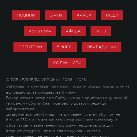
НОВИНИ
ЗІРКИ
КРАСА
ПОДІЇ
КУЛЬТУРА
АФІША
КІНО
СПЕЦТЕМИ
БІЗНЕС
ОБКЛАДИНКИ
КОЛУМНІСТИ
© ТОВ «ЕДІМЕДІА-УКРАЇНА», 2008 - 2026
Усі права на матеріали, розміщені на сайті viva.ua, охороняються
відповідно до законодавства України.
Використання матеріалів Сайту viva.ua в оригінальному розмірі
(в повному обсязі) без письмового дозволу редакції
забороняється.
Дозволяється републікація та цитування статей обсягом не
більше 250 знаків для одного інформаційного матеріалу, з
обов'язковим зазначенням посилання на джерело, а для
Інтернет-ресурсів – пряме для пошукових систем
гіперпосилання, не закрите від індексації пошуковими