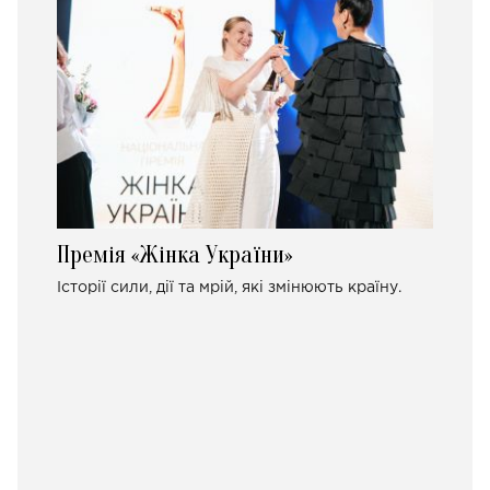
Премія «Жінка України»
Історії сили, дії та мрій, які змінюють країну.