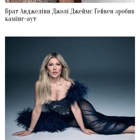
Брат Анджеліни Джолі Джеймс Гейвен зробив
камінг-аут