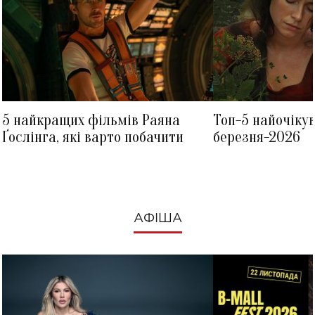
5 найкращих фільмів Раяна
Топ-5 найочіку
Ґослінга, які варто побачити
березня-2026
АФІША