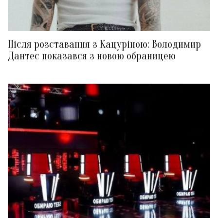
Після розставання з Кацуріною: Володимир
Дантес показався з новою обраницею