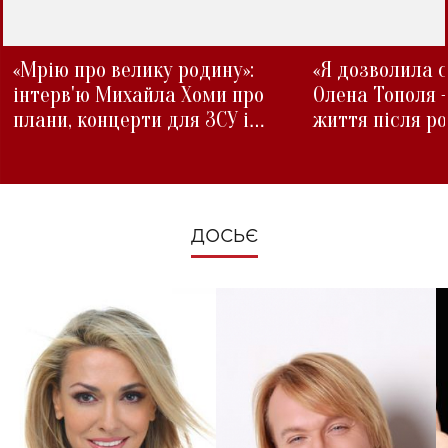
«Мрію про велику родину»:
«Я дозволила с
інтерв'ю Михайла Хоми про
Олена Тополя 
плани, концерти для ЗСУ і
життя після р
зміни під час війни
ДОСЬЄ