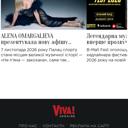
ALENA OMARGALIEVA
Легендарна му
презентувала нову афішу
вперше прозвуч
великого концерту в Палаці
Україні: де від
7 листопада 2026 року Палац спорту
B-Mall Fest оголош
спорту
стане місцем великої музичної історії —
хедлайнера фестива
«Не пʼяна — закохана», саме так
2026 року на новій т
символічно названо майбутній концерт
stage відбудеться у
ALENA OMARGALIEVA.
ENIGMA VOICES' OR
ПРО НАС
КОНТАКТИ
РЕКЛАМА НА САЙТІ