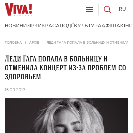
RU
НОВИНИ
ЗІРКИ
КРАСА
ПОДІЇ
КУЛЬТУРА
АФІША
КІНО
ГОЛОВНА
АРХІВ
ЛЕДИ ГАГА ПОПАЛА В БОЛЬНИЦУ И ОТМЕНИЛА К
Леди Гага попала в больницу и
отменила концерт из-за проблем со
здоровьем
15.09.2017