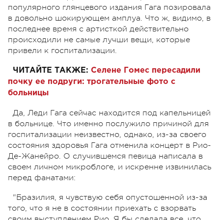
популярного глянцевого издания Гага позировала
в довольно шокирующем амплуа. Что ж, видимо, в
последнее время с артисткой действительно
происходили не самые лучши вещи, которые
привели к госпитализации.
ЧИТАЙТЕ ТАКЖЕ:
Селене Гомес пересадили
почку ее подруги: трогательные фото с
больницы
Да, Леди Гага сейчас находится под капельницей
в больнице. Что именно послужило причиной для
госпитализации неизвестно, однако, из-за своего
состояния здоровья Гага отменила концерт в Рио-
Де-Жанейро. О случившемся певица написала в
своем личном микроблоге, и искренне извинилась
перед фанатами:
"Бразилия, я чувствую себя опустошенной из-за
того, что я не в состоянии приехать с взорвать
своим выступлением Рио. Я бы сделала все, что