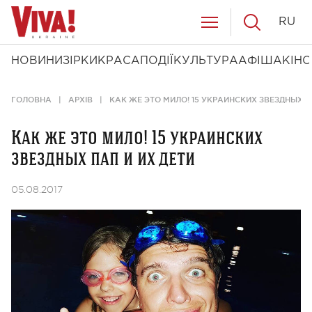
RU
НОВИНИ
ЗІРКИ
КРАСА
ПОДІЇ
КУЛЬТУРА
АФІША
КІНО
ГОЛОВНА
АРХІВ
КАК ЖЕ ЭТО МИЛО! 15 УКРАИНСКИХ ЗВЕЗДНЫХ П
Как же это мило! 15 украинских
звездных пап и их дети
05.08.2017