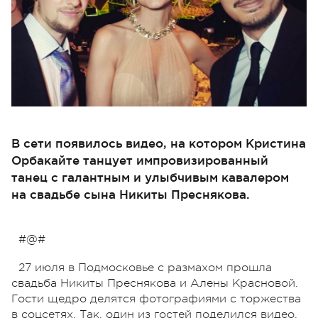
В сети появилось видео, на котором Кристина
Орбакайте танцует импровизированный
танец с галантным и улыбчивым кавалером
на свадьбе сына Никиты Преснякова.
#@#
27 июля в Подмосковье с размахом прошла
свадьба Никиты Преснякова и Алены Красновой.
Гости щедро делятся фотографиями с торжества
в соцсетях. Так, один из гостей поделился видео,