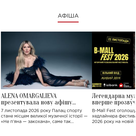
АФІША
ALENA OMARGALIEVA
Легендарна му
презентувала нову афішу
вперше прозвуч
великого концерту в Палаці
Україні: де від
7 листопада 2026 року Палац спорту
B-Mall Fest оголош
спорту
стане місцем великої музичної історії —
хедлайнера фестива
«Не пʼяна — закохана», саме так
2026 року на новій т
символічно названо майбутній концерт
stage відбудеться у
ALENA OMARGALIEVA.
ENIGMA VOICES' OR