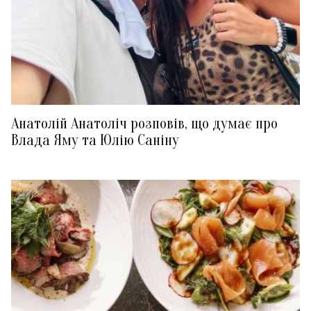
Анатолій Анатоліч розповів, що думає про
Влада Яму та Юлію Саніну