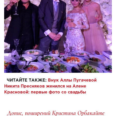
ЧИТАЙТЕ ТАКЖЕ:
Внук Аллы Пугачевой
Никита Пресняков женился на Алене
Красновой: первые фото со свадьбы
Допис, поширений Кристина Орбакайте