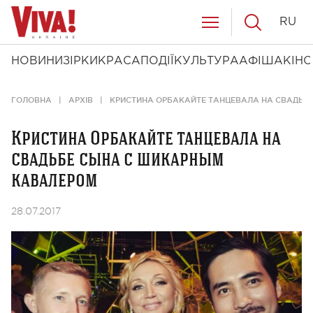
RU
НОВИНИ
ЗІРКИ
КРАСА
ПОДІЇ
КУЛЬТУРА
АФІША
КІНО
ГОЛОВНА
АРХІВ
КРИСТИНА ОРБАКАЙТЕ ТАНЦЕВАЛА НА СВАДЬБ
Кристина Орбакайте танцевала на
свадьбе сына с шикарным
кавалером
28.07.2017