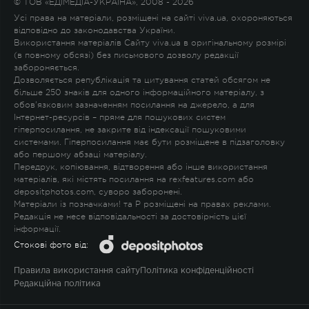
© ТОВ «ЕДІМЕДІА-УКРАЇНА», 2008 - 2026
Усі права на матеріали, розміщені на сайті viva.ua, охороняються
відповідно до законодавства України.
Використання матеріалів Сайту viva.ua в оригінальному розмірі
(в повному обсязі) без письмового дозволу редакції
забороняється.
Дозволяється републікація та цитування статей обсягом не
більше 250 знаків для одного інформаційного матеріалу, з
обов'язковим зазначенням посилання на джерело, а для
Інтернет-ресурсів – пряме для пошукових систем
гіперпосилання, не закрите від індексації пошуковими
системами. Гіперпосилання має бути розміщене в підзаголовку
або першому абзаці матеріалу.
Передрук, копіювання, відтворення або інше використання
матеріалів, які містять посилання на rexfeatures.com або
depositphotos.com, суворо заборонені.
Матеріали із позначками
!
та
P
розміщені на правах реклами.
Редакція не несе відповідальності за достовірність цієї
інформації.
Стокові фото від:
Правила використання сайту
Політика конфіденційності
Редакційна політика