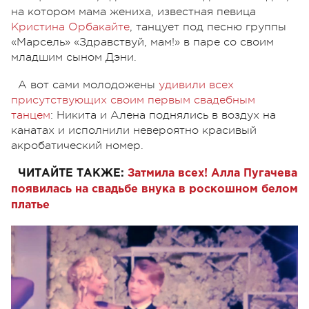
на котором мама жениха, известная певица
Кристина Орбакайте
, танцует под песню группы
«Марсель» «Здравствуй, мам!» в паре со своим
младшим сыном Дэни.
А вот сами молодожены
удивили всех
присутствующих своим первым свадебным
танцем
: Никита и Алена поднялись в воздух на
канатах и исполнили невероятно красивый
акробатический номер.
ЧИТАЙТЕ ТАКЖЕ:
Затмила всех! Алла Пугачева
появилась на свадьбе внука в роскошном белом
платье