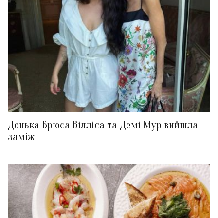
Донька Брюса Вілліса та Демі Мур вийшла
заміж