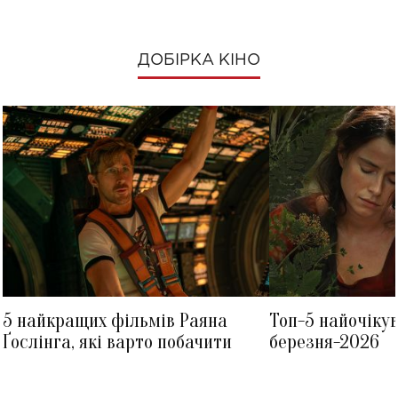
ДОБІРКА КІНО
5 найкращих фільмів Раяна
Топ-5 найочіку
Ґослінга, які варто побачити
березня-2026