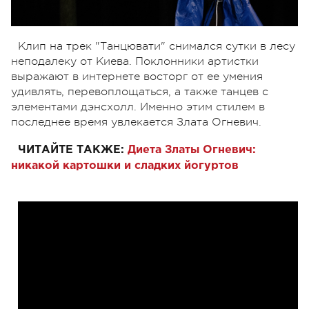
Клип на трек "Танцювати" снимался сутки в лесу
неподалеку от Киева. Поклонники артистки
выражают в интернете восторг от ее умения
удивлять, перевоплощаться, а также танцев с
элементами дэнсхолл. Именно этим стилем в
последнее время увлекается Злата Огневич.
ЧИТАЙТЕ ТАКЖЕ:
Диета Златы Огневич:
никакой картошки и сладких йогуртов