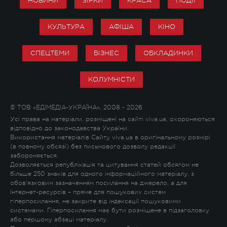
НОВИНИ
ЗІРКИ
КРАСА
ПОДІЇ
КУЛЬТУРА
АФІША
КІНО
СПЕЦТЕМИ
БІЗНЕС
ОБКЛАДИНКИ
КОЛУМНІСТИ
© ТОВ «ЕДІМЕДІА-УКРАЇНА», 2008 - 2026
Усі права на матеріали, розміщені на сайті viva.ua, охороняються
відповідно до законодавства України.
Використання матеріалів Сайту viva.ua в оригінальному розмірі
(в повному обсязі) без письмового дозволу редакції
забороняється.
Дозволяється републікація та цитування статей обсягом не
більше 250 знаків для одного інформаційного матеріалу, з
обов'язковим зазначенням посилання на джерело, а для
Інтернет-ресурсів – пряме для пошукових систем
гіперпосилання, не закрите від індексації пошуковими
системами. Гіперпосилання має бути розміщене в підзаголовку
або першому абзаці матеріалу.