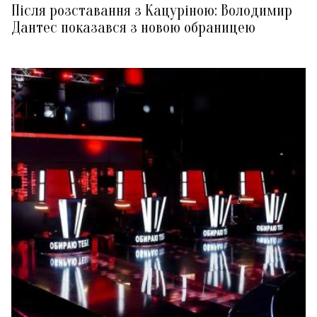
Після розставання з Кацуріною: Володимир
Дантес показався з новою обраницею