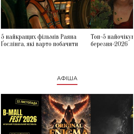
5 найкращих фільмів Раяна
Топ-5 найочіку
Ґослінга, які варто побачити
березня-2026
АФІША