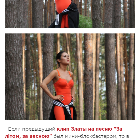
Если предыдущий
клип Златы на песню "За
был мини-блокбастером, то в
літом, за весною"