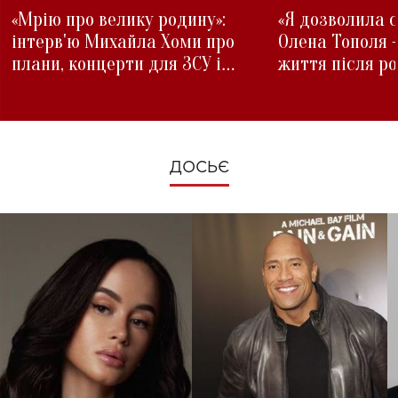
«Мрію про велику родину»:
«Я дозволила с
інтерв'ю Михайла Хоми про
Олена Тополя 
плани, концерти для ЗСУ і
життя після р
зміни під час війни
ДОСЬЄ