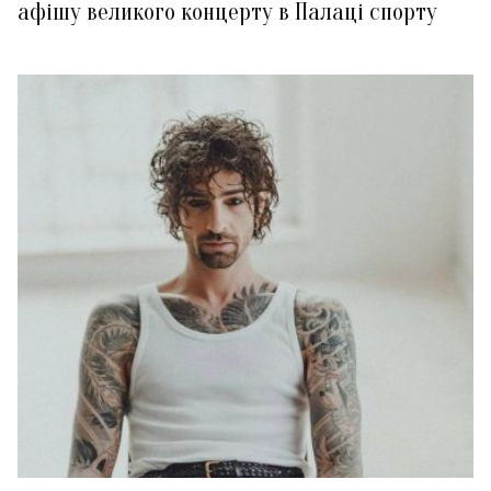
афішу великого концерту в Палаці спорту