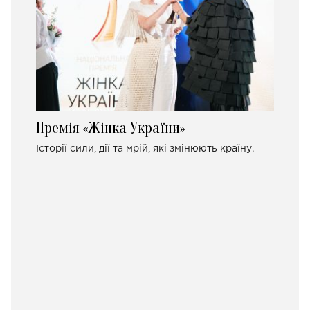
Премія «Жінка України»
Історії сили, дії та мрій, які змінюють країну.