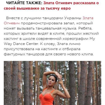
ЧИТАЙТЕ ТАКЖЕ:
Злата Огневич рассказала о
своей вышиванке за тысячу евро
Вместе с лучшими танцорами Украины
Злата
Огневич
продемонстрировала запал, который
может вызывать танцевальная музыка. Ребята,
которых зрители видят в клипе, прошли жесткий
кастинг в школе современной хореографии My
Way Dance Center. К слову, Злата лично
присутствовала на кастинге и отбирала
фактурных танцоров для своего нового клипа.