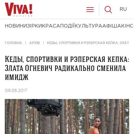
RU
НОВИНИ
ЗІРКИ
КРАСА
ПОДІЇ
КУЛЬТУРА
АФІША
КІНО
ГОЛОВНА
АРХІВ
КЕДЫ, СПОРТИВКИ И РЭПЕРСКАЯ КЕПКА: ЗЛАТ
Кеды, спортивки и рэперская кепка:
Злата Огневич радикально сменила
имидж
09.06.2017