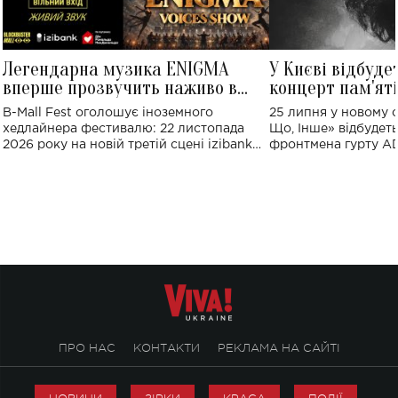
Легендарна музика ENIGMA
У Києві відбуде
вперше прозвучить наживо в
концерт пам'ят
Україні: де відбудеться концерт
Клименка: понад
B-Mall Fest оголошує іноземного
25 липня у новому o
виконають пісн
хедлайнера фестивалю: 22 листопада
Що, Інше» відбудеть
2026 року на новій третій сцені izibank
фронтмена гурту A
stage відбудеться українська прем'єра
Клименка. Це буде 
ENIGMA VOICES' ORIGINAL LIVE SHOW.
вечір, присвячений 
творчість стала си
справжньої любові д
ПРО НАС
КОНТАКТИ
РЕКЛАМА НА САЙТІ