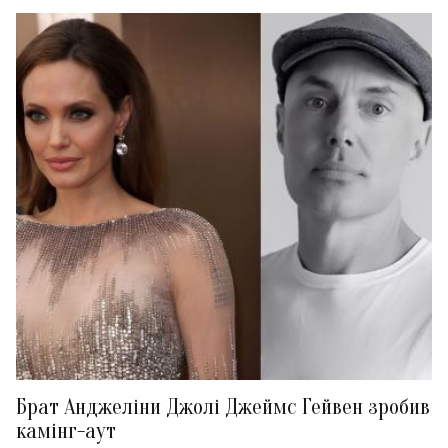
Брат Анджеліни Джолі Джеймс Гейвен зробив
камінг-аут