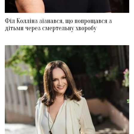
Філ Коллінз зізнався, що попрощався з
дітьми через смертельну хворобу