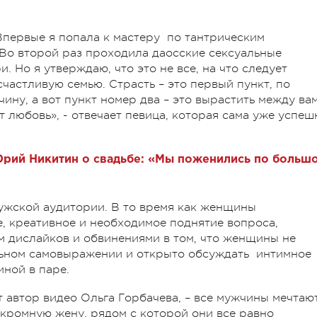
Впервые я попала к мастеру по тантрическим
 Во второй раз проходила даосские сексуальные
 Но я утверждаю, что это не все, на что следует
частливую семью. Страсть – это первый пункт, по
ину, а вот пункт номер два – это вырастить между ва
т любовь», - отвечает певица, которая сама уже успеш
Юрий Никитин о свадьбе: «Мы поженились по больш
ужской аудитории. В то время как женщины
, креативное и необходимое поднятие вопроса,
 дислайков и обвинениями в том, что женщины не
альном самовыражении и открыто обсуждать интимное
ной в паре.
т автор видео Ольга Горбачева, – все мужчины мечтаю
скромную жену, рядом с которой они все равно