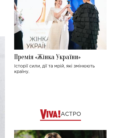
Премія «Жінка України»
Історії сили, дії та мрій, які змінюють
країну.
АСТРО