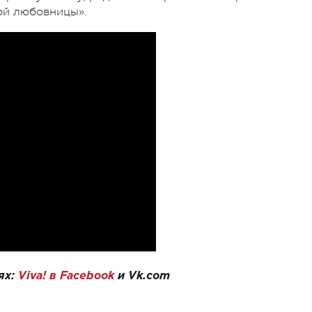
ной любовницы».
ях:
Viva! в Facebook
и
Vk.com