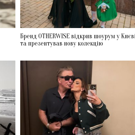
Бренд OTHERWISE відкрив шоурум у Києв
та презентував нову колекцію