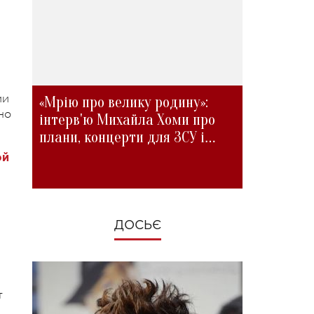
ми
«Мрію про велику родину»:
но
інтерв'ю Михайла Хоми про
плани, концерти для ЗСУ і
зміни під час війни
ой
ДОСЬЄ
т