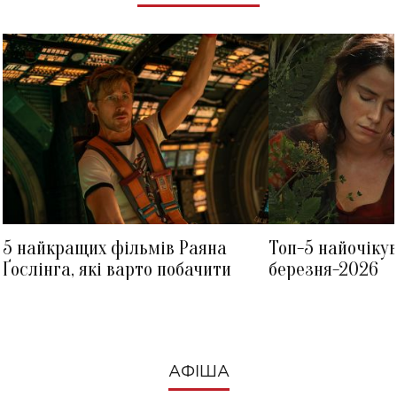
5 найкращих фільмів Раяна
Топ-5 найочіку
Ґослінга, які варто побачити
березня-2026
АФІША