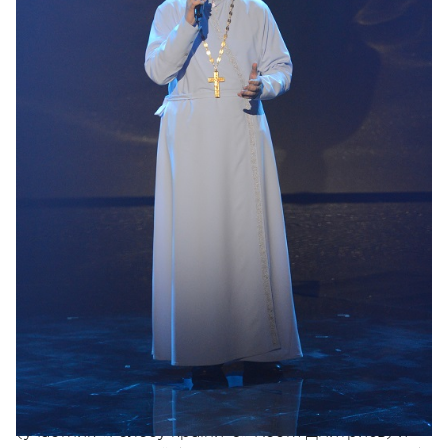
Напомним, в финальном эфире «Голосу країни»
было еще несколько открытий. Так,
Сергей
Бабкин
впервые презентовал новый авторский
сингл «Привет, Бог», написанный во время съемок
«слепых прослушиваний» седьмого сезона, а Тина
Кароль в первый раз на большой сцене
исполнила песню «Я не перестану».
Специальными гостями вечера стали Constantine
(участник «Голосу країни-6» Костя Дмитриев) и