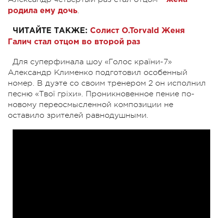
.
родила ему дочь
ЧИТАЙТЕ ТАКЖЕ:
Солист O.Torvald Женя
Галич стал отцом во второй раз
Для суперфинала шоу «Голос країни-7»
Александр Клименко подготовил особенный
номер. В дуэте со своим тренером 2 он исполнил
песню «Твої гріхи». Проникновенное пение по-
новому переосмысленной композиции не
оставило зрителей равнодушными.