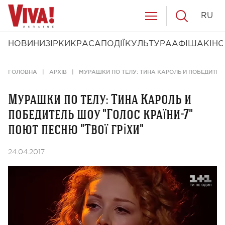
RU
НОВИНИ
ЗІРКИ
КРАСА
ПОДІЇ
КУЛЬТУРА
АФІША
КІНО
ГОЛОВНА
АРХІВ
МУРАШКИ ПО ТЕЛУ: ТИНА КАРОЛЬ И ПОБЕДИТЕЛЬ
Мурашки по телу: Тина Кароль и
победитель шоу "Голос країни-7"
поют песню "Твої гріхи"
24.04.2017