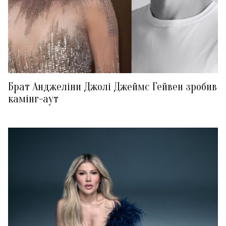
Брат Анджеліни Джолі Джеймс Гейвен зробив
камінг-аут