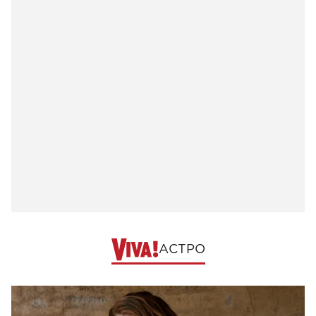
АСТРО