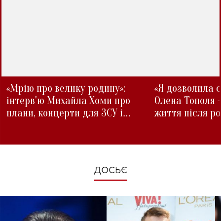
«Мрію про велику родину»:
«Я дозволила с
інтерв'ю Михайла Хоми про
Олена Тополя 
плани, концерти для ЗСУ і
життя після р
зміни під час війни
ДОСЬЄ