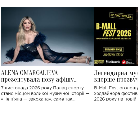
ALENA OMARGALIEVA
Легендарна му
презентувала нову афішу
вперше прозвуч
великого концерту в Палаці
Україні: де від
7 листопада 2026 року Палац спорту
B-Mall Fest оголош
спорту
стане місцем великої музичної історії —
хедлайнера фестива
«Не пʼяна — закохана», саме так
2026 року на новій т
символічно названо майбутній концерт
stage відбудеться у
ALENA OMARGALIEVA.
ENIGMA VOICES' OR