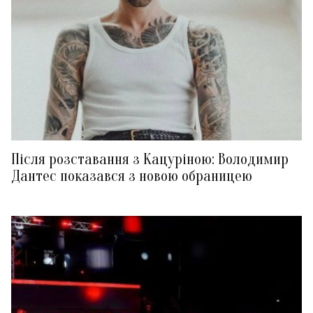
Після розставання з Кацуріною: Володимир
Дантес показався з новою обраницею