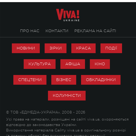
ПРО НАС
КОНТАКТИ
РЕКЛАМА НА САЙТІ
НОВИНИ
ЗІРКИ
КРАСА
ПОДІЇ
КУЛЬТУРА
АФІША
КІНО
СПЕЦТЕМИ
БІЗНЕС
ОБКЛАДИНКИ
КОЛУМНІСТИ
© ТОВ «ЕДІМЕДІА-УКРАЇНА», 2008 - 2026
Усі права на матеріали, розміщені на сайті viva.ua, охороняються
відповідно до законодавства України.
Використання матеріалів Сайту viva.ua в оригінальному розмірі
(в повному обсязі) без письмового дозволу редакції