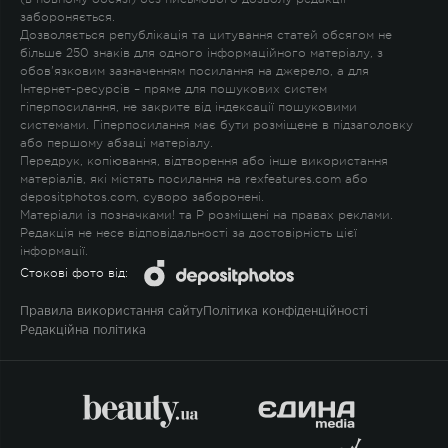
забороняється.
Дозволяється републікація та цитування статей обсягом не
більше 250 знаків для одного інформаційного матеріалу, з
обов'язковим зазначенням посилання на джерело, а для
Інтернет-ресурсів – пряме для пошукових систем
гіперпосилання, не закрите від індексації пошуковими
системами. Гіперпосилання має бути розміщене в підзаголовку
або першому абзаці матеріалу.
Передрук, копіювання, відтворення або інше використання
матеріалів, які містять посилання на rexfeatures.com або
depositphotos.com, суворо заборонені.
Матеріали із позначками
!
та
P
розміщені на правах реклами.
Редакція не несе відповідальності за достовірність цієї
інформації.
Стокові фото від:
Правила використання сайту
Політика конфіденційності
Редакційна політика