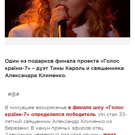
Один из подарков финала проекта «Голос
країни-7» – дуэт Тины Кароль и священника
Александра Клименко.
#@#
В минувшее воскресенье
в финале шоу «Голос
. Им стал 33-
країни-7» определился победитель
летний священник Александр Клименко из
Березани. В канун прямых эфиров отец
Александр четвертый раз стал отцом –
жена