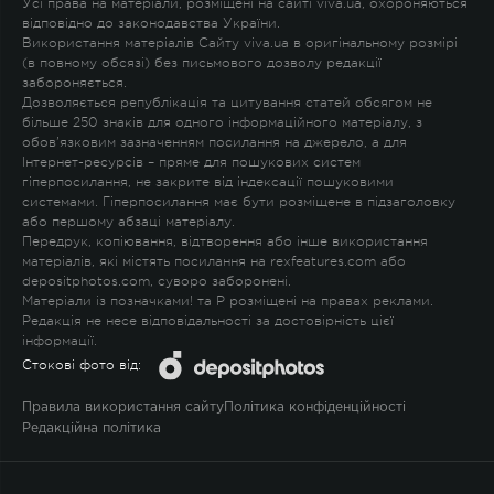
Усі права на матеріали, розміщені на сайті viva.ua, охороняються
відповідно до законодавства України.
Використання матеріалів Сайту viva.ua в оригінальному розмірі
(в повному обсязі) без письмового дозволу редакції
забороняється.
Дозволяється републікація та цитування статей обсягом не
більше 250 знаків для одного інформаційного матеріалу, з
обов'язковим зазначенням посилання на джерело, а для
Інтернет-ресурсів – пряме для пошукових систем
гіперпосилання, не закрите від індексації пошуковими
системами. Гіперпосилання має бути розміщене в підзаголовку
або першому абзаці матеріалу.
Передрук, копіювання, відтворення або інше використання
матеріалів, які містять посилання на rexfeatures.com або
depositphotos.com, суворо заборонені.
Матеріали із позначками
!
та
P
розміщені на правах реклами.
Редакція не несе відповідальності за достовірність цієї
інформації.
Стокові фото від:
Правила використання сайту
Політика конфіденційності
Редакційна політика