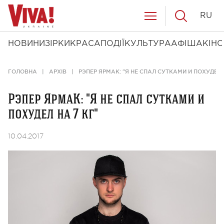
RU
НОВИНИ
ЗІРКИ
КРАСА
ПОДІЇ
КУЛЬТУРА
АФІША
КІНО
ГОЛОВНА
АРХІВ
РЭПЕР ЯРМАК: "Я НЕ СПАЛ СУТКАМИ И ПОХУДЕЛ 
Рэпер ЯрмаК: "Я не спал сутками и
похудел на 7 кг"
10.04.2017