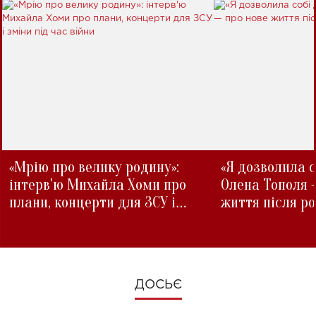
«Мрію про велику родину»:
«Я дозволила с
інтерв'ю Михайла Хоми про
Олена Тополя 
плани, концерти для ЗСУ і
життя після р
зміни під час війни
ДОСЬЄ