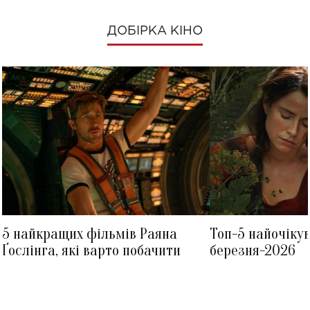
ДОБІРКА КІНО
5 найкращих фільмів Раяна
Топ-5 найочіку
Ґослінга, які варто побачити
березня-2026