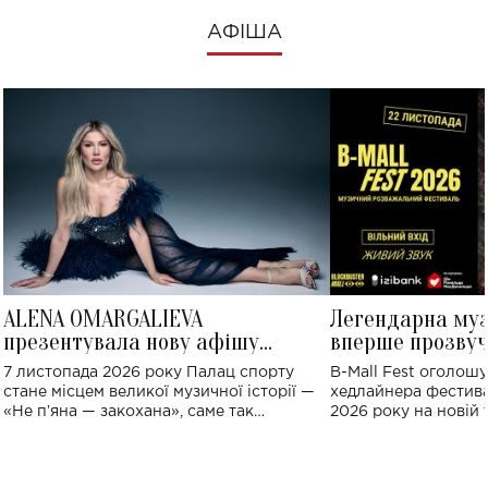
АФІША
ALENA OMARGALIEVA
Легендарна му
презентувала нову афішу
вперше прозвуч
великого концерту в Палаці
Україні: де від
7 листопада 2026 року Палац спорту
B-Mall Fest оголош
спорту
стане місцем великої музичної історії —
хедлайнера фестива
«Не пʼяна — закохана», саме так
2026 року на новій т
символічно названо майбутній концерт
stage відбудеться у
ALENA OMARGALIEVA.
ENIGMA VOICES' OR