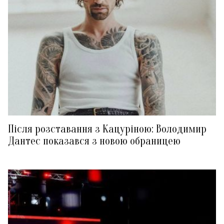
Після розставання з Кацуріною: Володимир
Дантес показався з новою обраницею