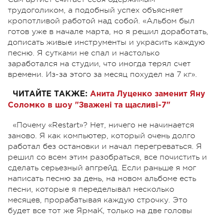
трудоголиком, а подобный успех объясняет
кропотливой работой над собой. «Альбом был
готов уже в начале марта, но я решил доработать,
дописать живые инструменты и украсить каждую
песню. Я сутками не спал и настолько
заработался на студии, что иногда терял счет
времени. Из-за этого за месяц похудел на 7 кг».
ЧИТАЙТЕ ТАКЖЕ:
Анита Луценко заменит Яну
Соломко в шоу "Зважені та щасливі-7"
«Почему «Restart»? Нет, ничего не начинается
заново. Я как компьютер, который очень долго
работал без остановки и начал перегреваться. Я
решил со всем этим разобраться, все почистить и
сделать серьезный апгрейд. Если раньше я мог
написать песню за день, на новом альбоме есть
песни, которые я переделывал несколько
месяцев, прорабатывая каждую строчку. Это
будет все тот же ЯрмаК, только на две головы