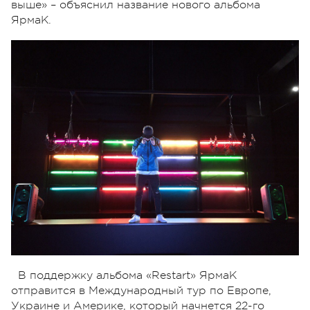
выше» – объяснил название нового альбома
ЯрмаК.
В поддержку альбома «Restart» ЯрмаК
отправится в Международный тур по Европе,
Украине и Америке, который начнется 22-го