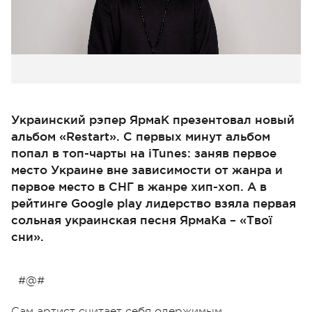
Украинский рэпер ЯрмаК презентовал новый
альбом «Restart». С первых минут альбом
попал в топ-чарты на iTunes: заняв первое
место Украине вне зависимости от жанра и
первое место в СНГ в жанре хип-хоп. А в
рейтинге Google play лидерство взяла первая
сольная украинская песня ЯрмаКа – «Твої
сни».
#@#
Сам артист считает себя одержимым