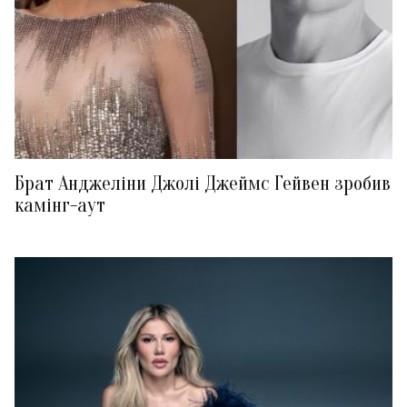
Брат Анджеліни Джолі Джеймс Гейвен зробив
камінг-аут