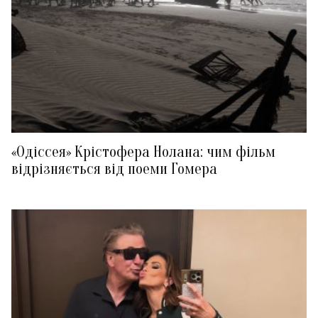
«Одіссея» Крістофера Нолана: чим фільм
відрізняється від поеми Гомера