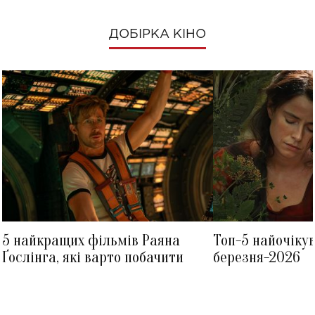
ДОБІРКА КІНО
5 найкращих фільмів Раяна
Топ-5 найочіку
Ґослінга, які варто побачити
березня-2026