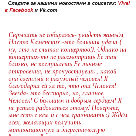
Следите за нашими новостями в соцсетях:
Viva!
в Facebook
и
Vk.com
Скрывать не собираюсь- увидеть живьём
Настю Каменских -это большая удача (
ну, это не считая концертов!). Однако на
концертах-то не рассмотришь Ее так
близко, не послушаешь Ее личные
откровения, не прочувствуешь , какой
она светлый и разумный человек! Я
благодарна ей за то, что она Человек!
Звезда- это бесспорно, но, главное,
Человек! С большим и добрым сердцем! Я
не устаю радоваться этому! Поверьте,
мне есть с кем и с чем сравнивать :) Ждём
всех, желающих получить
мотивационную и энергетическую