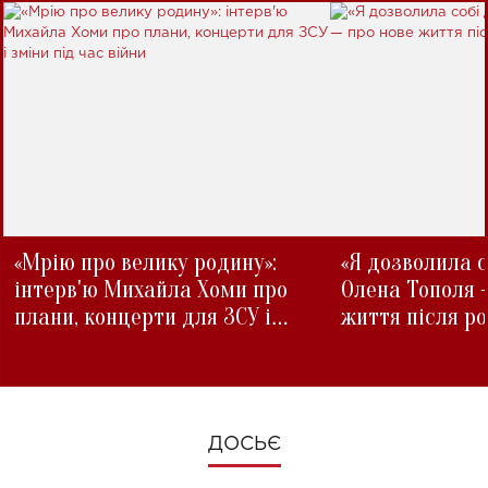
«Мрію про велику родину»:
«Я дозволила с
інтерв'ю Михайла Хоми про
Олена Тополя 
плани, концерти для ЗСУ і
життя після р
зміни під час війни
ДОСЬЄ