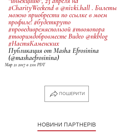
"инъекциию", 23 апреля на
#CharityWeekend в @nivki.hall . Билеты
можно приобрести по ссылке в моем
профиле! #будеткруто
#проведивремяспользой #твояопора
#творимдобровместе Видео @nkblog
#НастяКаменских
Публикация от Masha Efrosinina
(@mashaefrosinina)
Мар 21 2017 в 2:01 PDT
ПОШЕРИТИ
НОВИНИ ПАРТНЕРІВ