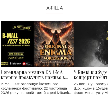
АФІША
Легендарна музика ENIGMA
У Києві відбуде
вперше прозвучить наживо в
концерт пам'ят
Україні: де відбудеться концерт
Клименка: понад
B-Mall Fest оголошує іноземного
25 липня у новому o
виконають пісн
хедлайнера фестивалю: 22 листопада
Що, Інше» відбудеть
2026 року на новій третій сцені izibank
фронтмена гурту A
stage відбудеться українська прем'єра
Клименка. Це буде 
ENIGMA VOICES' ORIGINAL LIVE SHOW.
вечір, присвячений 
творчість стала си