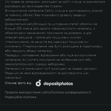
Усі права на матеріали, розміщені на сайті viva.ua, охороняються
відповідно до законодавства України.
Використання матеріалів Сайту viva.ua в оригінальному розмірі
(в повному обсязі) без письмового дозволу редакції
забороняється.
Дозволяється републікація та цитування статей обсягом не
більше 250 знаків для одного інформаційного матеріалу, з
обов'язковим зазначенням посилання на джерело, а для
Інтернет-ресурсів – пряме для пошукових систем
гіперпосилання, не закрите від індексації пошуковими
системами. Гіперпосилання має бути розміщене в підзаголовку
або першому абзаці матеріалу.
Передрук, копіювання, відтворення або інше використання
матеріалів, які містять посилання на rexfeatures.com або
depositphotos.com, суворо заборонені.
Матеріали із позначками
!
та
P
розміщені на правах реклами.
Редакція не несе відповідальності за достовірність цієї
інформації.
Стокові фото від:
Правила використання сайту
Політика конфіденційності
Редакційна політика