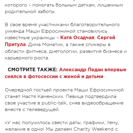
которого – помогать больным деткам, лишенным
родительной заботы.
В свое время участниками благотворительного
уикенда Маши Ефросининой становились
известные украинцы –
,
Катя Осадчая
Сергей
, Дима Монатик, а также спикеры в
Притула
области фитнеса, диетологии, развития бизнеса и
карьерного роста.
СМОТРИТЕ ТАКЖЕ:
Александр Педан впервые
снялся в фотосессии с женой и детьми
Очередной гостьей проекта Маши Ефросининой
станет Настя Каменских. Певица подтвердила
свое участие в public-talk, сняв видеообращение
вместе с телеведущей.
«У нас получилось свести даты, графики, тему,
желание в одно! Мы делаем Charity Weekend с