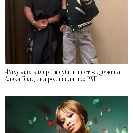
«Рахувала калорії в зубній пасті»: дружина
Алека Болдвіна розповіла про РХП