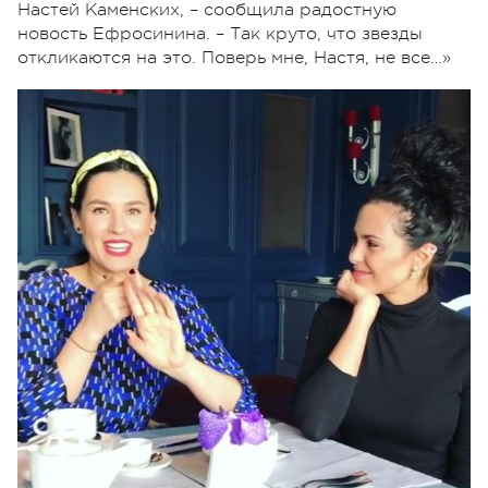
Настей Каменских, – сообщила радостную
новость Ефросинина. – Так круто, что звезды
откликаются на это. Поверь мне, Настя, не все…»