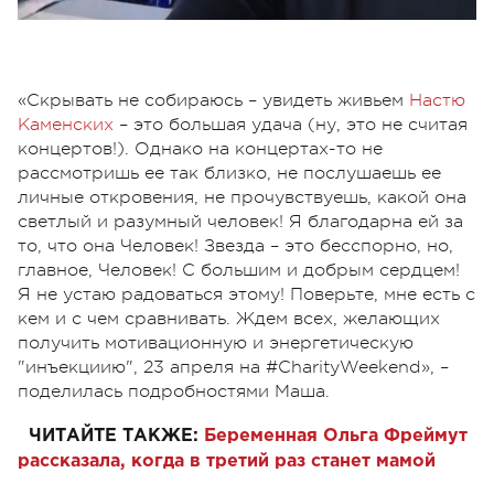
«Скрывать не собираюсь – увидеть живьем
Настю
Каменских
– это большая удача (ну, это не считая
концертов!). Однако на концертах-то не
рассмотришь ее так близко, не послушаешь ее
личные откровения, не прочувствуешь, какой она
светлый и разумный человек! Я благодарна ей за
то, что она Человек! Звезда – это бесспорно, но,
главное, Человек! С большим и добрым сердцем!
Я не устаю радоваться этому! Поверьте, мне есть с
кем и с чем сравнивать. Ждем всех, желающих
получить мотивационную и энергетическую
"инъекциию", 23 апреля на #CharityWeekend», –
поделилась подробностями Маша.
ЧИТАЙТЕ ТАКЖЕ:
Беременная Ольга Фреймут
рассказала, когда в третий раз станет мамой