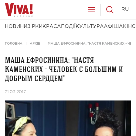
RU
НОВИНИ
ЗІРКИ
КРАСА
ПОДІЇ
КУЛЬТУРА
АФІША
КІНО
ГОЛОВНА
АРХІВ
МАША ЕФРОСИНИНА: "НАСТЯ КАМЕНСКИХ - ЧЕЛ
Маша Ефросинина: "Настя
Каменских - человек с большим и
добрым сердцем"
21.03.2017