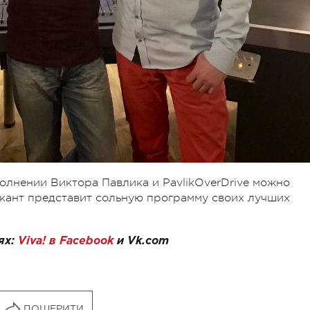
олнении Виктора Павлика и PavlikOverDrive можно
зыкант представит сольную программу своих лучших
ях:
Viva! в Facebook
и
Vk.com
ПОШЕРИТИ