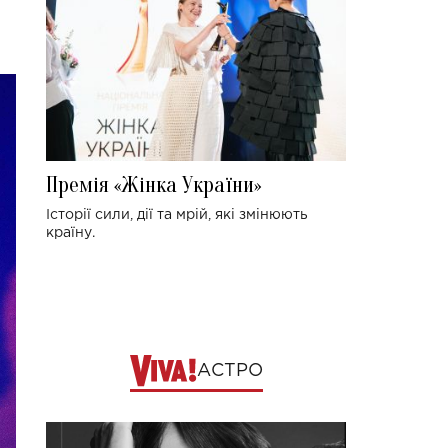
Премія «Жінка України»
Історії сили, дії та мрій, які змінюють
країну.
АСТРО