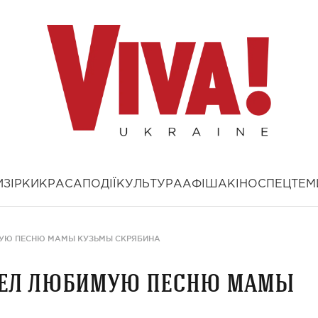
И
ЗІРКИ
КРАСА
ПОДІЇ
КУЛЬТУРА
АФІША
КІНО
СПЕЦТЕМ
МУЮ ПЕСНЮ МАМЫ КУЗЬМЫ СКРЯБИНА
пел любимую песню мамы