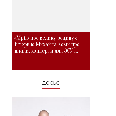
«Мрію про велику родину»:
інтерв'ю Михайла Хоми про
плани, концерти для ЗСУ і
зміни під час війни
ДОСЬЄ