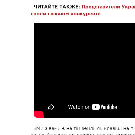
ЧИТАЙТЕ ТАКЖЕ:
Представители Украи
своем главном конкуренте
«Ми з вами є на тій землі, як клавіші на
каждый звучит по-своему, плачет, смеется