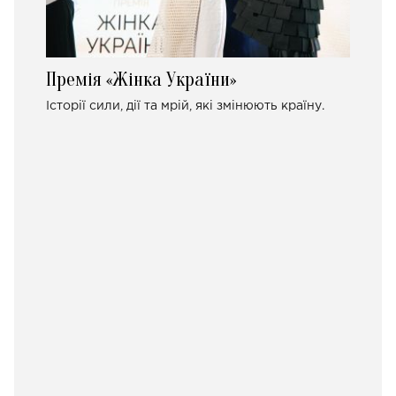
Премія «Жінка України»
Історії сили, дії та мрій, які змінюють країну.