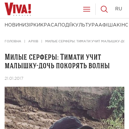
RU
НОВИНИ
ЗІРКИ
КРАСА
ПОДІЇ
КУЛЬТУРА
АФІША
КІНО
ГОЛОВНА
АРХІВ
МИЛЫЕ СЕРФЕРЫ: ТИМАТИ УЧИТ МАЛЫШКУ-ДОЧ
Милые серферы: Тимати учит
малышку-дочь покорять волны
21.01.2017