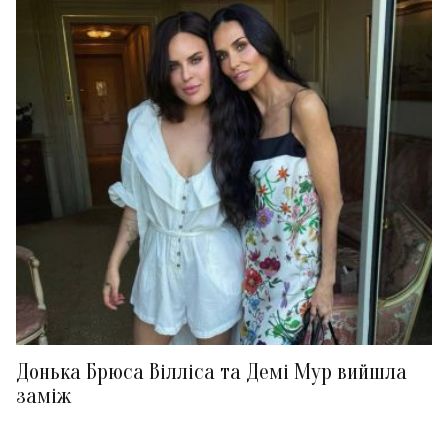
Донька Брюса Вілліса та Демі Мур вийшла
заміж