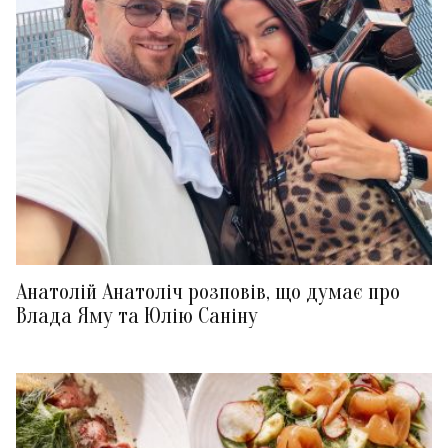
Анатолій Анатоліч розповів, що думає про
Влада Яму та Юлію Саніну