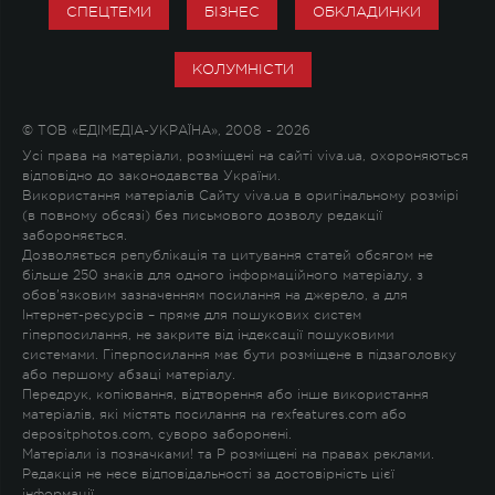
СПЕЦТЕМИ
БІЗНЕС
ОБКЛАДИНКИ
КОЛУМНІСТИ
© ТОВ «ЕДІМЕДІА-УКРАЇНА», 2008 - 2026
Усі права на матеріали, розміщені на сайті viva.ua, охороняються
відповідно до законодавства України.
Використання матеріалів Сайту viva.ua в оригінальному розмірі
(в повному обсязі) без письмового дозволу редакції
забороняється.
Дозволяється републікація та цитування статей обсягом не
більше 250 знаків для одного інформаційного матеріалу, з
обов'язковим зазначенням посилання на джерело, а для
Інтернет-ресурсів – пряме для пошукових систем
гіперпосилання, не закрите від індексації пошуковими
системами. Гіперпосилання має бути розміщене в підзаголовку
або першому абзаці матеріалу.
Передрук, копіювання, відтворення або інше використання
матеріалів, які містять посилання на rexfeatures.com або
depositphotos.com, суворо заборонені.
Матеріали із позначками
!
та
P
розміщені на правах реклами.
Редакція не несе відповідальності за достовірність цієї
інформації.