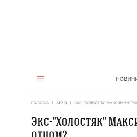
НОВИН
ГОЛОВНА
АРХІВ
ЭКС-"ХОЛОСТЯК" МАКСИМ ЧМЕРК
Экс-"Холостяк" Макс
отцом?