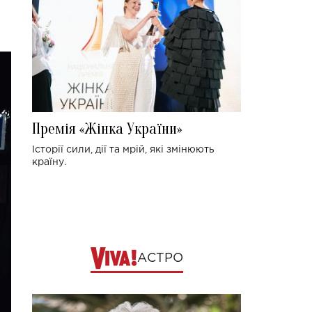
Премія «Жінка України»
Історії сили, дії та мрій, які змінюють
країну.
АСТРО