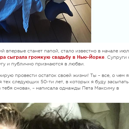
й впервые станет папой, стало известно в начале ию
. Супруги 
ара сыграла громкую свадьбу в Нью-Йорке
угу и публично признаются в любви.
ирую провести остаток своей жизни! Ты – все, о чем я
я тех следующих 50-ти лет, в которых я буду засыпать
 тебя снова», – написала однажды Пета Максиму в