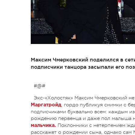
Максим Чмерковский поделился в сет
подписчики танцора засыпали его по
#@#
Экс-«Холостяк» Максим Чмерковский н
, гордо публикуя снимки с бе
Маргатройд
подписчиками буквально всем: каждым из
рождению первенца и даже пол малыша н
Поклонники с нетерпением жда
мальчика.
расскажет о рождении сына, однако сам 