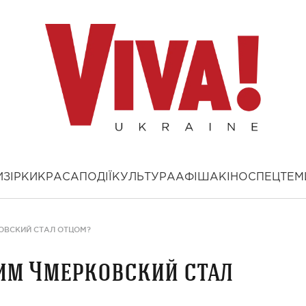
И
ЗІРКИ
КРАСА
ПОДІЇ
КУЛЬТУРА
АФІША
КІНО
СПЕЦТЕМ
ОВСКИЙ СТАЛ ОТЦОМ?
им Чмерковский стал