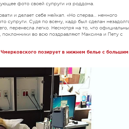
ующее фото своей супруги из роддома.
овати и делает себе мейкап. «Но сперва… немного
то супруги. Судя по всему, кадр был сделан незадолг
его, перенесла легко. Несмотря на то, что официальн
, поклонники во всю поздравляют Максима и Пету с
 Чмерковского позирует в нижнем белье с большим