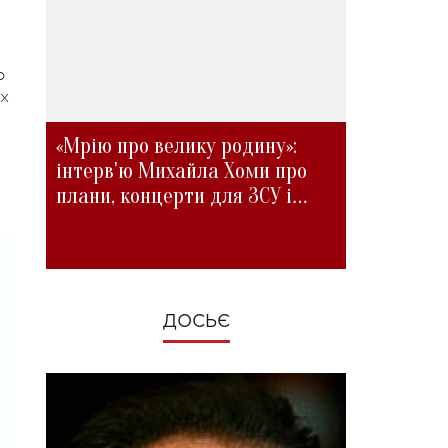
о
ых
«Мрію про велику родину»:
інтерв'ю Михайла Хоми про
плани, концерти для ЗСУ і
зміни під час війни
ДОСЬЄ