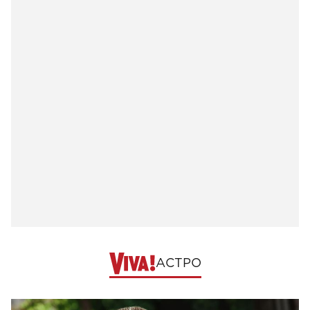
АСТРО