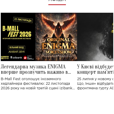
Легендарна музика ENIGMA
У Києві відбуде
вперше прозвучить наживо в
концерт пам'ят
Україні: де відбудеться концерт
Клименка: понад
B-Mall Fest оголошує іноземного
25 липня у новому o
виконають пісн
хедлайнера фестивалю: 22 листопада
Що, Інше» відбудеть
2026 року на новій третій сцені izibank
фронтмена гурту A
stage відбудеться українська прем'єра
Клименка. Це буде 
ENIGMA VOICES' ORIGINAL LIVE SHOW.
вечір, присвячений 
творчість стала си
справжньої любові д