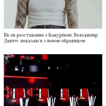
Після розставання з Кацуріною: Володимир
Дантес показався з новою обраницею