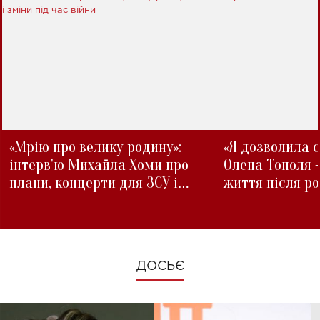
«Мрію про велику родину»:
«Я дозволила с
інтерв'ю Михайла Хоми про
Олена Тополя 
плани, концерти для ЗСУ і
життя після р
зміни під час війни
ДОСЬЄ