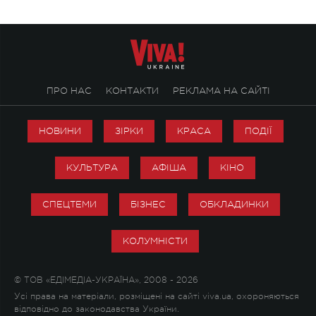
ПРО НАС
КОНТАКТИ
РЕКЛАМА НА САЙТІ
НОВИНИ
ЗІРКИ
КРАСА
ПОДІЇ
КУЛЬТУРА
АФІША
КІНО
СПЕЦТЕМИ
БІЗНЕС
ОБКЛАДИНКИ
КОЛУМНІСТИ
© ТОВ «ЕДІМЕДІА-УКРАЇНА», 2008 - 2026
Усі права на матеріали, розміщені на сайті viva.ua, охороняються
відповідно до законодавства України.