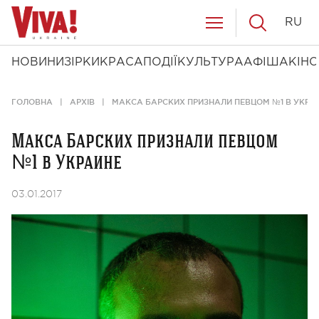
RU
НОВИНИ
ЗІРКИ
КРАСА
ПОДІЇ
КУЛЬТУРА
АФІША
КІНО
ГОЛОВНА
АРХІВ
МАКСА БАРСКИХ ПРИЗНАЛИ ПЕВЦОМ №1 В УКРА
Макса Барских признали певцом
№1 в Украине
03.01.2017