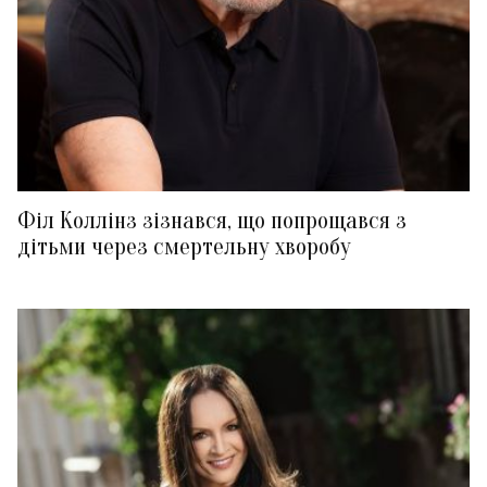
Філ Коллінз зізнався, що попрощався з
дітьми через смертельну хворобу