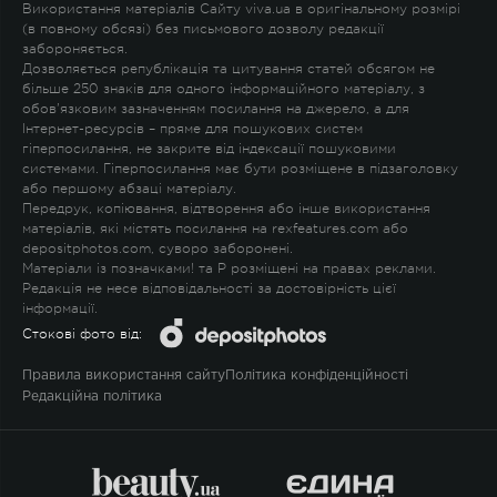
Використання матеріалів Сайту viva.ua в оригінальному розмірі
(в повному обсязі) без письмового дозволу редакції
забороняється.
Дозволяється републікація та цитування статей обсягом не
більше 250 знаків для одного інформаційного матеріалу, з
обов'язковим зазначенням посилання на джерело, а для
Інтернет-ресурсів – пряме для пошукових систем
гіперпосилання, не закрите від індексації пошуковими
системами. Гіперпосилання має бути розміщене в підзаголовку
або першому абзаці матеріалу.
Передрук, копіювання, відтворення або інше використання
матеріалів, які містять посилання на rexfeatures.com або
depositphotos.com, суворо заборонені.
Матеріали із позначками
!
та
P
розміщені на правах реклами.
Редакція не несе відповідальності за достовірність цієї
інформації.
Стокові фото від:
Правила використання сайту
Політика конфіденційності
Редакційна політика