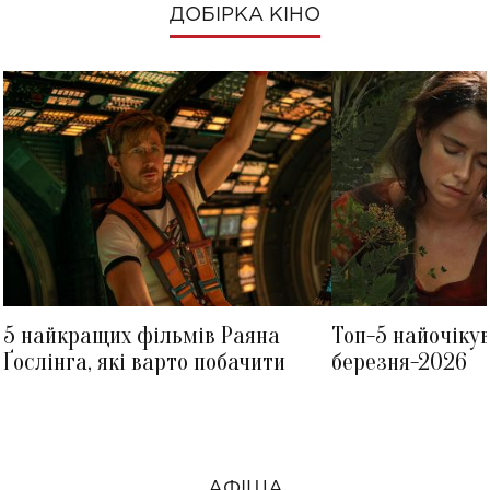
ДОБІРКА КІНО
5 найкращих фільмів Раяна
Топ-5 найочіку
Ґослінга, які варто побачити
березня-2026
АФІША