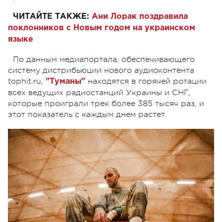
ЧИТАЙТЕ ТАКЖЕ:
Ани Лорак поздравила
поклонников с Новым годом на украинском
языке
По данным медиапортала, обеспечивающего
систему дистрибьюции нового аудиоконтента
tophit.ru,
находятся в горячей ротации
"Туманы"
всех ведущих радиостанций Украины и СНГ,
которые проиграли трек более 385 тысяч раз, и
этот показатель с каждым днем растет.