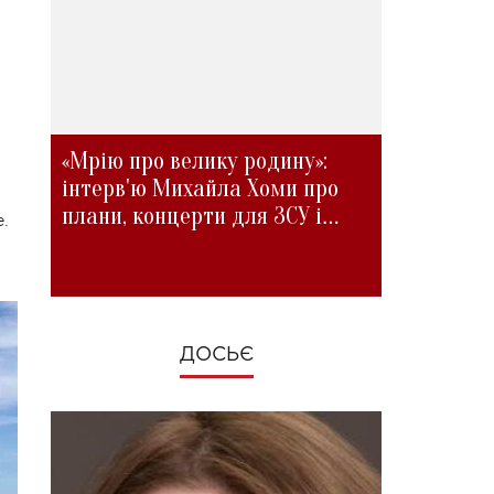
«Мрію про велику родину»:
інтерв'ю Михайла Хоми про
плани, концерти для ЗСУ і
.
зміни під час війни
ДОСЬЄ