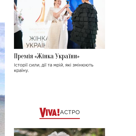
Премія «Жінка України»
Історії сили, дії та мрій, які змінюють
країну.
АСТРО