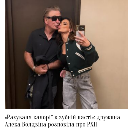
«Рахувала калорії в зубній пасті»: дружина
Алека Болдвіна розповіла про РХП