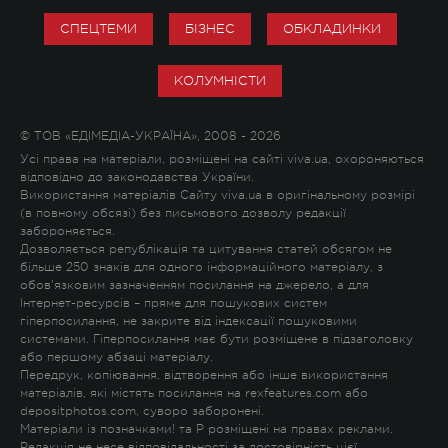
СПЕЦТЕМИ
БІЗНЕС
ОБКЛАДИНКИ
КОЛУМНІСТИ
© ТОВ «ЕДІМЕДІА-УКРАЇНА», 2008 - 2026
Усі права на матеріали, розміщені на сайті viva.ua, охороняються
відповідно до законодавства України.
Використання матеріалів Сайту viva.ua в оригінальному розмірі
(в повному обсязі) без письмового дозволу редакції
забороняється.
Дозволяється републікація та цитування статей обсягом не
більше 250 знаків для одного інформаційного матеріалу, з
обов'язковим зазначенням посилання на джерело, а для
Інтернет-ресурсів – пряме для пошукових систем
гіперпосилання, не закрите від індексації пошуковими
системами. Гіперпосилання має бути розміщене в підзаголовку
або першому абзаці матеріалу.
Передрук, копіювання, відтворення або інше використання
матеріалів, які містять посилання на rexfeatures.com або
depositphotos.com, суворо заборонені.
Матеріали із позначками
!
та
P
розміщені на правах реклами.
Редакція не несе відповідальності за достовірність цієї