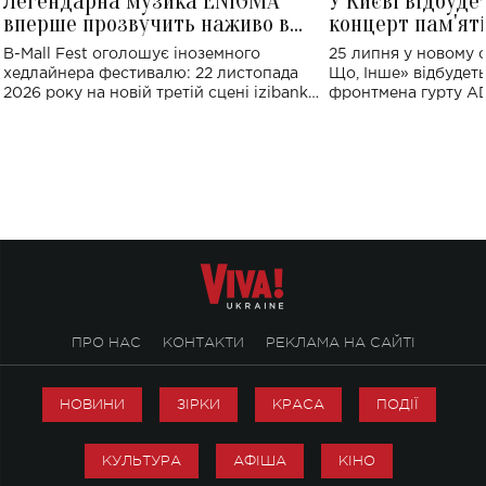
Легендарна музика ENIGMA
У Києві відбуде
вперше прозвучить наживо в
концерт пам'ят
Україні: де відбудеться концерт
Клименка: понад
B-Mall Fest оголошує іноземного
25 липня у новому o
виконають пісн
хедлайнера фестивалю: 22 листопада
Що, Інше» відбудеть
2026 року на новій третій сцені izibank
фронтмена гурту A
stage відбудеться українська прем'єра
Клименка. Це буде 
ENIGMA VOICES' ORIGINAL LIVE SHOW.
вечір, присвячений 
творчість стала си
справжньої любові д
ПРО НАС
КОНТАКТИ
РЕКЛАМА НА САЙТІ
НОВИНИ
ЗІРКИ
КРАСА
ПОДІЇ
КУЛЬТУРА
АФІША
КІНО