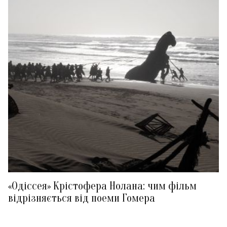
«Одіссея» Крістофера Нолана: чим фільм
відрізняється від поеми Гомера