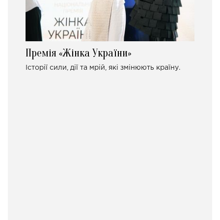
Премія «Жінка України»
Історії сили, дії та мрій, які змінюють країну.