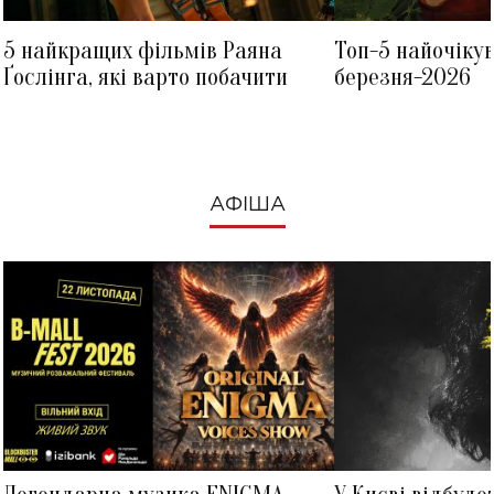
5 найкращих фільмів Раяна
Топ-5 найочіку
Ґослінга, які варто побачити
березня-2026
АФІША