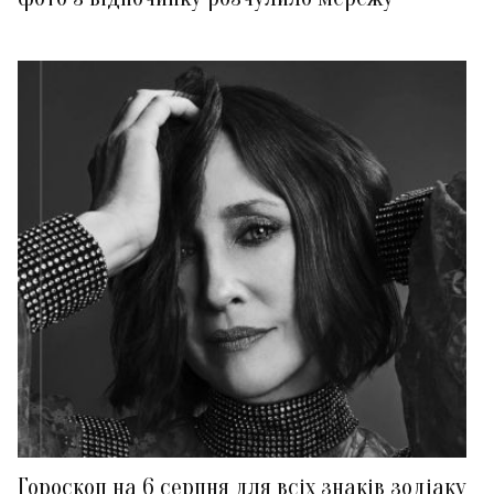
Гороскоп на 6 серпня для всіх знаків зодіаку