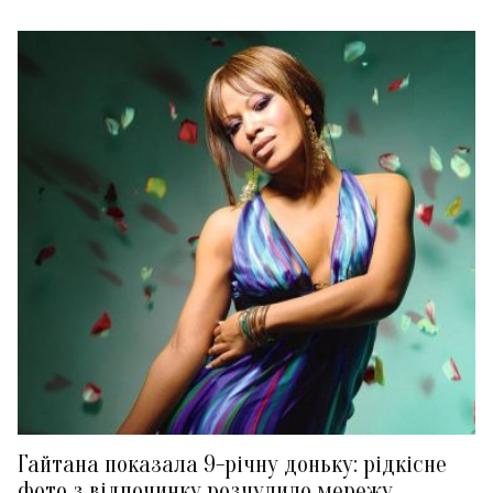
Гайтана показала 9-річну доньку: рідкісне
фото з відпочинку розчулило мережу