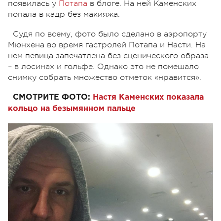
появилась у
Потапа
в блоге. На ней Каменских
попала в кадр без макияжа.
Судя по всему, фото было сделано в аэропорту
Мюнхена во время гастролей Потапа и Насти. На
нем певица запечатлена без сценического образа
– в лосинах и гольфе. Однако это не помешало
снимку собрать множество отметок «нравится».
СМОТРИТЕ ФОТО:
Настя Каменских показала
кольцо на безымянном пальце