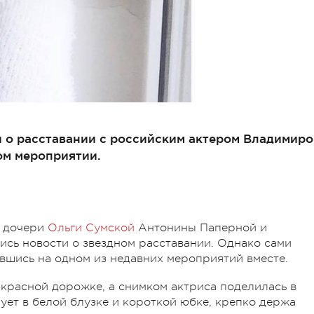
и о расставании с российским актером Владимир
ом мероприятии.
е дочери
Ольги Сумской
Антонины Паперной и
ись новости о звездном расставании. Однако сами
вшись на одном из недавних мероприятий вместе.
красной дорожке, а снимком актриса поделилась в
ует в белой блузке и короткой юбке, крепко держа