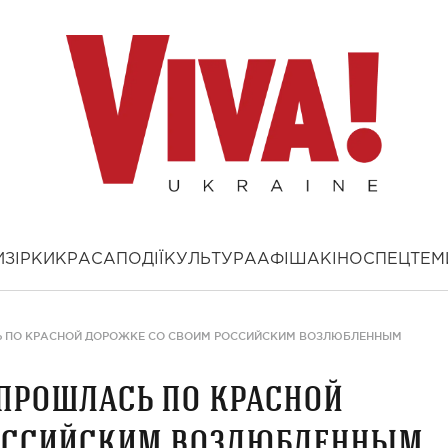
И
ЗІРКИ
КРАСА
ПОДІЇ
КУЛЬТУРА
АФІША
КІНО
СПЕЦТЕМ
Ь ПО КРАСНОЙ ДОРОЖКЕ СО СВОИМ РОССИЙСКИМ ВОЗЛЮБЛЕННЫМ
прошлась по красной
российским возлюбленным