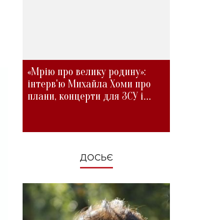
«Мрію про велику родину»:
інтерв'ю Михайла Хоми про
плани, концерти для ЗСУ і
зміни під час війни
ДОСЬЄ