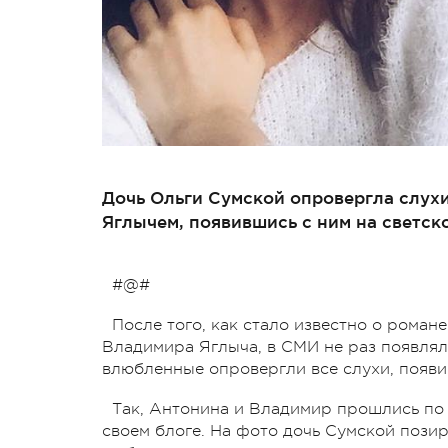
Дочь Ольги Сумской опровергла слух
Яглычем, появившись с ним на светск
#@#
После того, как стало известно о роман
Владимира Яглыча, в СМИ не раз появлял
влюбленные опровергли все слухи, появи
Так, Антонина и Владимир прошлись по 
своем блоге. На фото дочь Сумской позир