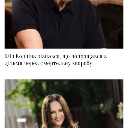
Філ Коллінз зізнався, що попрощався з
дітьми через смертельну хворобу