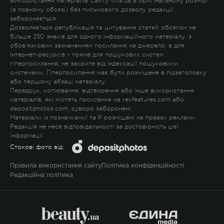
Використання матеріалів Сайту viva.ua в оригінальному розмірі
(в повному обсязі) без письмового дозволу редакції
забороняється.
Дозволяється републікація та цитування статей обсягом не
більше 250 знаків для одного інформаційного матеріалу, з
обов'язковим зазначенням посилання на джерело, а для
Інтернет-ресурсів – пряме для пошукових систем
гіперпосилання, не закрите від індексації пошуковими
системами. Гіперпосилання має бути розміщене в підзаголовку
або першому абзаці матеріалу.
Передрук, копіювання, відтворення або інше використання
матеріалів, які містять посилання на rexfeatures.com або
depositphotos.com, суворо заборонені.
Матеріали із позначками
!
та
P
розміщені на правах реклами.
Редакція не несе відповідальності за достовірність цієї
інформації.
Стокові фото від:
Правила використання сайту
Політика конфіденційності
Редакційна політика