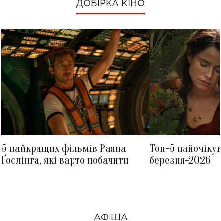
ДОБІРКА КІНО
5 найкращих фільмів Раяна
Топ-5 найочіку
Ґослінга, які варто побачити
березня-2026
АФІША