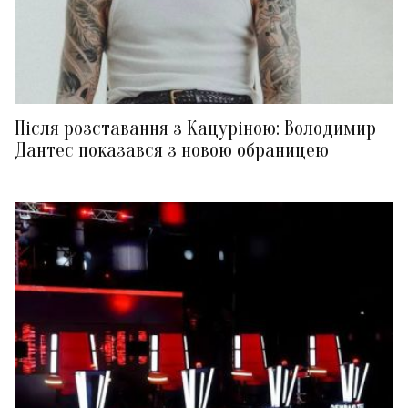
Після розставання з Кацуріною: Володимир
Дантес показався з новою обраницею