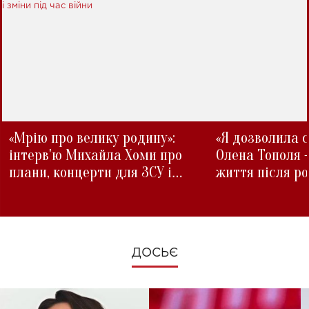
«Мрію про велику родину»:
«Я дозволила с
інтерв'ю Михайла Хоми про
Олена Тополя 
плани, концерти для ЗСУ і
життя після р
зміни під час війни
ДОСЬЄ