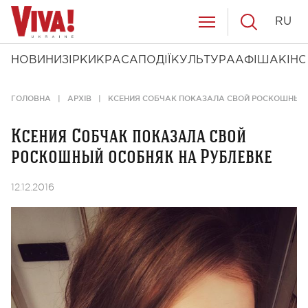
RU
НОВИНИ
ЗІРКИ
КРАСА
ПОДІЇ
КУЛЬТУРА
АФІША
КІНО
ГОЛОВНА
АРХІВ
КСЕНИЯ СОБЧАК ПОКАЗАЛА СВОЙ РОСКОШНЫЙ 
Ксения Собчак показала свой
роскошный особняк на Рублевке
12.12.2016