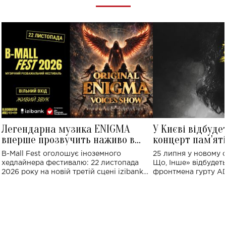
Легендарна музика ENIGMA
У Києві відбуде
вперше прозвучить наживо в
концерт пам'ят
Україні: де відбудеться концерт
Клименка: понад
B-Mall Fest оголошує іноземного
25 липня у новому o
виконають пісн
хедлайнера фестивалю: 22 листопада
Що, Інше» відбудеть
2026 року на новій третій сцені izibank
фронтмена гурту A
stage відбудеться українська прем'єра
Клименка. Це буде 
ENIGMA VOICES' ORIGINAL LIVE SHOW.
вечір, присвячений 
творчість стала си
справжньої любові д