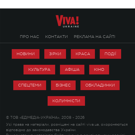
ПРО НАС
КОНТАКТИ
РЕКЛАМА НА САЙТІ
НОВИНИ
ЗІРКИ
КРАСА
ПОДІЇ
КУЛЬТУРА
АФІША
КІНО
СПЕЦТЕМИ
БІЗНЕС
ОБКЛАДИНКИ
КОЛУМНІСТИ
© ТОВ «ЕДІМЕДІА-УКРАЇНА», 2008 - 2026
Усі права на матеріали, розміщені на сайті viva.ua, охороняються
відповідно до законодавства України.