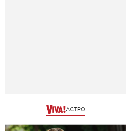
АСТРО