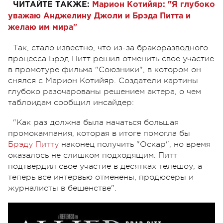
ЧИТАЙТЕ ТАКЖЕ:
Марион Котийяр: "Я глубоко
уважаю Анджелину Джоли и Брэда Питта и
желаю им мира"
Так, стало известно, что из-за бракоразводного
процесса Брэд Питт решил отменить свое участие
в промотуре фильма "Союзники", в котором он
снялся с Марион Котийяр. Создатели картины
глубоко разочарованы решением актера, о чем
таблоидам сообщил инсайдер:
"Как раз должна была начаться большая
промокампания, которая в итоге помогла бы
Брэду Питту
наконец получить "Оскар", но время
оказалось не слишком подходящим. Питт
подтвердил свое участие в десятках телешоу, а
теперь все интервью отменены, продюсеры и
журналисты в бешенстве".