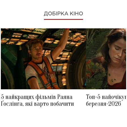
ДОБІРКА КІНО
5 найкращих фільмів Раяна
Топ-5 найочіку
Ґослінга, які варто побачити
березня-2026