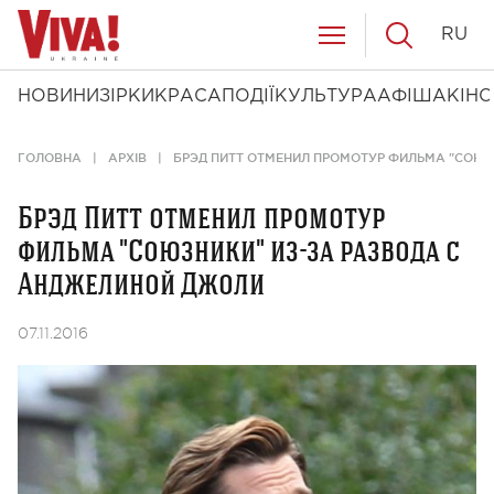
RU
НОВИНИ
ЗІРКИ
КРАСА
ПОДІЇ
КУЛЬТУРА
АФІША
КІНО
ГОЛОВНА
АРХІВ
БРЭД ПИТТ ОТМЕНИЛ ПРОМОТУР ФИЛЬМА "СОЮЗ
Брэд Питт отменил промотур
фильма "Союзники" из-за развода с
Анджелиной Джоли
07.11.2016