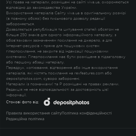
Усі права на матеріали, розміщені на сайті viva.ua, охороняються
відповідно до законодавства України.
Використання матеріалів Сайту viva.ua в оригінальному розмірі
(в повному обсязі) без письмового дозволу редакції
забороняється.
Дозволяється републікація та цитування статей обсягом не
більше 250 знаків для одного інформаційного матеріалу, з
обов'язковим зазначенням посилання на джерело, а для
Інтернет-ресурсів – пряме для пошукових систем
гіперпосилання, не закрите від індексації пошуковими
системами. Гіперпосилання має бути розміщене в підзаголовку
або першому абзаці матеріалу.
Передрук, копіювання, відтворення або інше використання
матеріалів, які містять посилання на rexfeatures.com або
depositphotos.com, суворо заборонені.
Матеріали із позначками
!
та
P
розміщені на правах реклами.
Редакція не несе відповідальності за достовірність цієї
інформації.
Стокові фото від:
Правила використання сайту
Політика конфіденційності
Редакційна політика