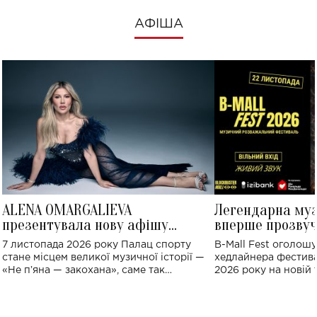
АФІША
ALENA OMARGALIEVA
Легендарна му
презентувала нову афішу
вперше прозвуч
великого концерту в Палаці
Україні: де від
7 листопада 2026 року Палац спорту
B-Mall Fest оголош
спорту
стане місцем великої музичної історії —
хедлайнера фестива
«Не пʼяна — закохана», саме так
2026 року на новій т
символічно названо майбутній концерт
stage відбудеться у
ALENA OMARGALIEVA.
ENIGMA VOICES' OR