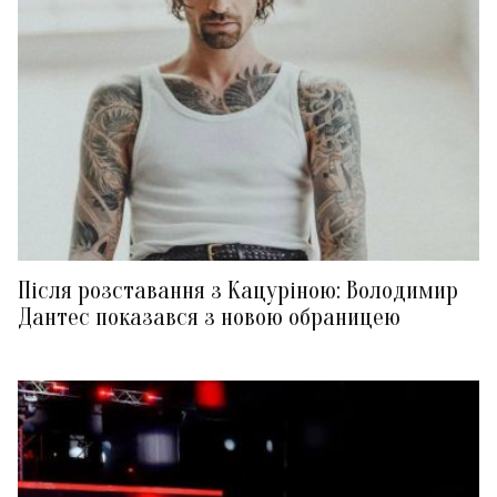
Після розставання з Кацуріною: Володимир
Дантес показався з новою обраницею