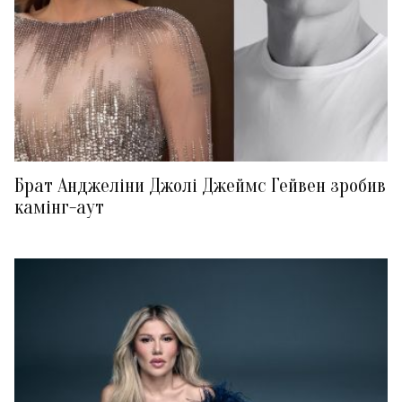
Брат Анджеліни Джолі Джеймс Гейвен зробив
камінг-аут