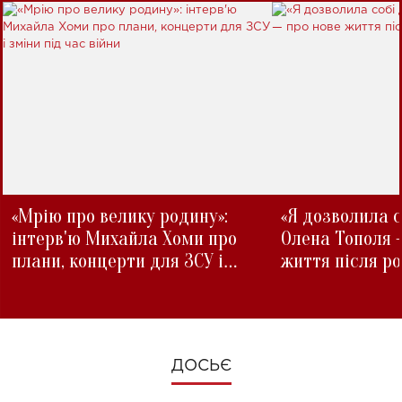
«Мрію про велику родину»:
«Я дозволила с
інтерв'ю Михайла Хоми про
Олена Тополя 
плани, концерти для ЗСУ і
життя після р
зміни під час війни
ДОСЬЄ