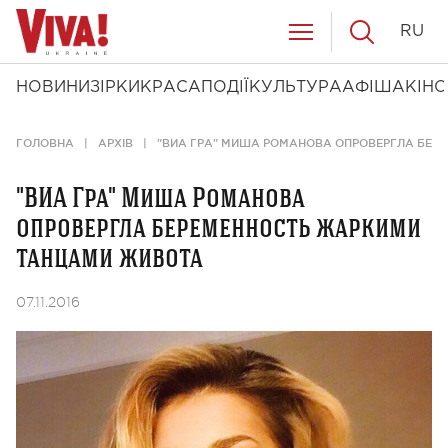
RU
НОВИНИ
ЗІРКИ
КРАСА
ПОДІЇ
КУЛЬТУРА
АФІША
КІНО
ГОЛОВНА
АРХІВ
"ВИА ГРА" МИША РОМАНОВА ОПРОВЕРГЛА БЕР
"ВИА Гра" Миша Романова
опровергла беременность жаркими
танцами живота
07.11.2016