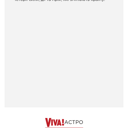
АСТРО