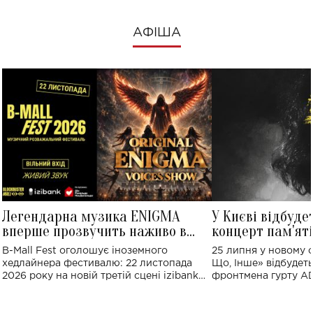
АФІША
Легендарна музика ENIGMA
У Києві відбуде
вперше прозвучить наживо в
концерт пам'ят
Україні: де відбудеться концерт
Клименка: понад
B-Mall Fest оголошує іноземного
25 липня у новому o
виконають пісн
хедлайнера фестивалю: 22 листопада
Що, Інше» відбудеть
2026 року на новій третій сцені izibank
фронтмена гурту A
stage відбудеться українська прем'єра
Клименка. Це буде 
ENIGMA VOICES' ORIGINAL LIVE SHOW.
вечір, присвячений 