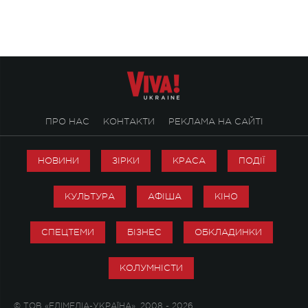
творчість стала си
справжньої любові д
ПРО НАС
КОНТАКТИ
РЕКЛАМА НА САЙТІ
НОВИНИ
ЗІРКИ
КРАСА
ПОДІЇ
КУЛЬТУРА
АФІША
КІНО
СПЕЦТЕМИ
БІЗНЕС
ОБКЛАДИНКИ
КОЛУМНІСТИ
© ТОВ «ЕДІМЕДІА-УКРАЇНА», 2008 - 2026