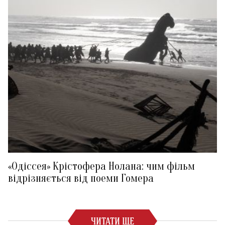
«Одіссея» Крістофера Нолана: чим фільм
відрізняється від поеми Гомера
ЧИТАТИ ЩЕ