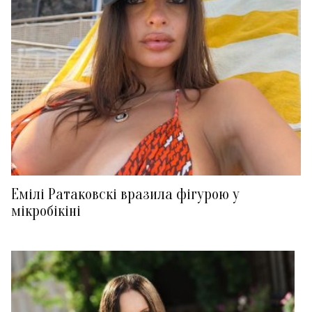
Емілі Ратаковскі вразила фігурою у
мікробікіні