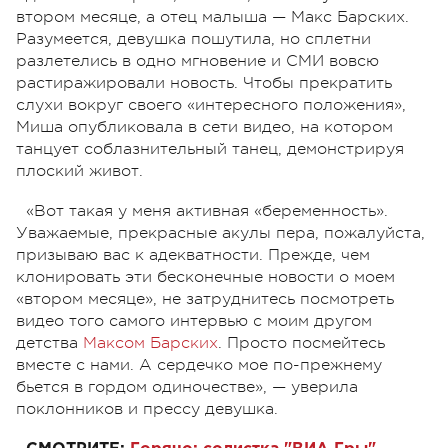
втором месяце, а отец малыша
—
Макс Барских.
Разумеется, девушка пошутила, но сплетни
разлетелись в одно мгновение и СМИ вовсю
растиражировали новость. Чтобы прекратить
слухи вокруг своего «интересного положения»,
Миша опубликовала в сети видео, на котором
танцует соблазнительный танец, демонстрируя
плоский живот.
«Вот такая у меня активная «беременность».
Уважаемые, прекрасные акулы пера, пожалуйста,
призываю вас к адекватности. Прежде, чем
клонировать эти бесконечные новости о моем
«втором месяце», не затруднитесь посмотреть
видео того самого интервью с моим другом
детства
Максом Барских
. Просто посмейтесь
вместе с нами. А сердечко мое по-прежнему
бьется в гордом одиночестве»,
—
уверила
поклонников и прессу девушка.