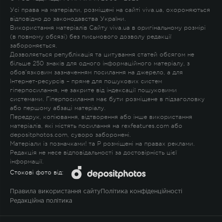
Усі права на матеріали, розміщені на сайті viva.ua, охороняються
відповідно до законодавства України.
Використання матеріалів Сайту viva.ua в оригінальному розмірі
(в повному обсязі) без письмового дозволу редакції
забороняється.
Дозволяється републікація та цитування статей обсягом не
більше 250 знаків для одного інформаційного матеріалу, з
обов'язковим зазначенням посилання на джерело, а для
Інтернет-ресурсів – пряме для пошукових систем
гіперпосилання, не закрите від індексації пошуковими
системами. Гіперпосилання має бути розміщене в підзаголовку
або першому абзаці матеріалу.
Передрук, копіювання, відтворення або інше використання
матеріалів, які містять посилання на rexfeatures.com або
depositphotos.com, суворо заборонені.
Матеріали із позначками
!
та
P
розміщені на правах реклами.
Редакція не несе відповідальності за достовірність цієї
інформації.
Стокові фото від:
Правила використання сайту
Політика конфіденційності
Редакційна політика