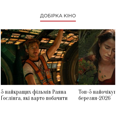
ДОБІРКА КІНО
5 найкращих фільмів Раяна
Топ-5 найочіку
Ґослінга, які варто побачити
березня-2026