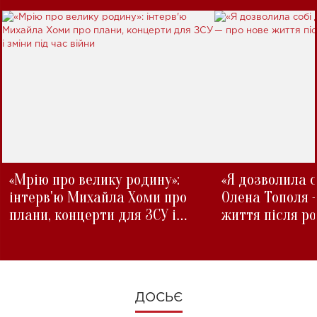
«Мрію про велику родину»:
«Я дозволила с
інтерв'ю Михайла Хоми про
Олена Тополя 
плани, концерти для ЗСУ і
життя після р
зміни під час війни
ДОСЬЄ