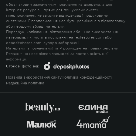
обов'язковим зазначенням посилання на джерело, а для
Інтернет-ресурсів – пряме для пошукових систем
гіперпосилання, не закрите від індексації пошуковими
системами. Гіперпосилання має бути розміщене в підзаголовку
або першому абзаці матеріалу.
Передрук, копіювання, відтворення або інше використання
матеріалів, які містять посилання на rexfeatures.com або
depositphotos.com, суворо заборонені.
Матеріали із позначками
!
та
P
розміщені на правах реклами.
Редакція не несе відповідальності за достовірність цієї
інформації.
Стокові фото від:
Правила використання сайту
Політика конфіденційності
Редакційна політика