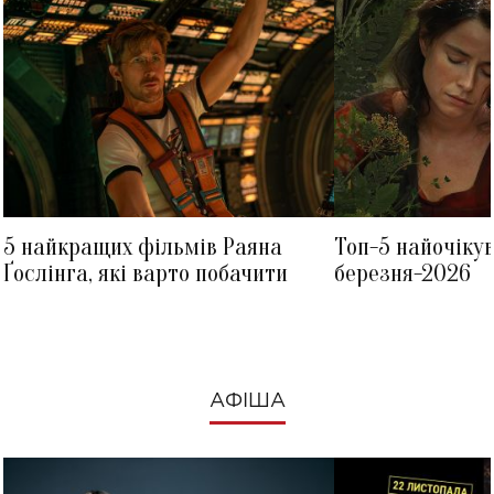
5 найкращих фільмів Раяна
Топ-5 найочіку
Ґослінга, які варто побачити
березня-2026
АФІША