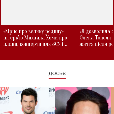
«Мрію про велику родину»:
«Я дозволила с
інтерв'ю Михайла Хоми про
Олена Тополя 
плани, концерти для ЗСУ і
життя після р
зміни під час війни
ДОСЬЄ