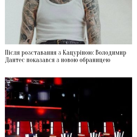
Після розставання з Кацуріною: Володимир
Дантес показався з новою обраницею