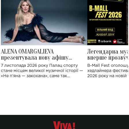
ALENA OMARGALIEVA
Легендарна му
презентувала нову афішу
вперше прозвуч
великого концерту в Палаці
Україні: де від
7 листопада 2026 року Палац спорту
B-Mall Fest оголош
спорту
стане місцем великої музичної історії —
хедлайнера фестива
«Не пʼяна — закохана», саме так
2026 року на новій т
символічно названо майбутній концерт
stage відбудеться у
ALENA OMARGALIEVA.
ENIGMA VOICES' OR