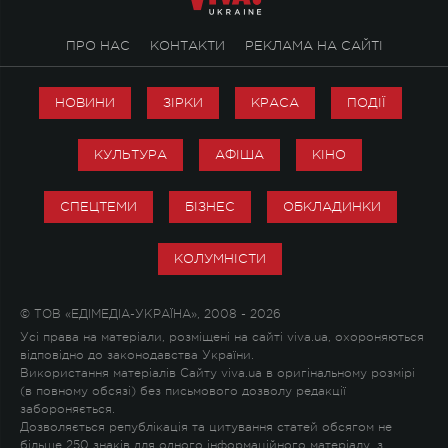
ПРО НАС
КОНТАКТИ
РЕКЛАМА НА САЙТІ
НОВИНИ
ЗІРКИ
КРАСА
ПОДІЇ
КУЛЬТУРА
АФІША
КІНО
СПЕЦТЕМИ
БІЗНЕС
ОБКЛАДИНКИ
КОЛУМНІСТИ
© ТОВ «ЕДІМЕДІА-УКРАЇНА», 2008 - 2026
Усі права на матеріали, розміщені на сайті viva.ua, охороняються
відповідно до законодавства України.
Використання матеріалів Сайту viva.ua в оригінальному розмірі
(в повному обсязі) без письмового дозволу редакції
забороняється.
Дозволяється републікація та цитування статей обсягом не
більше 250 знаків для одного інформаційного матеріалу, з