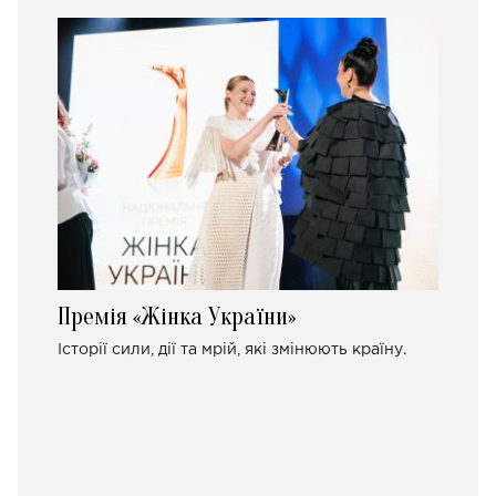
Премія «Жінка України»
Історії сили, дії та мрій, які змінюють країну.