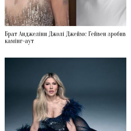
Брат Анджеліни Джолі Джеймс Гейвен зробив
камінг-аут