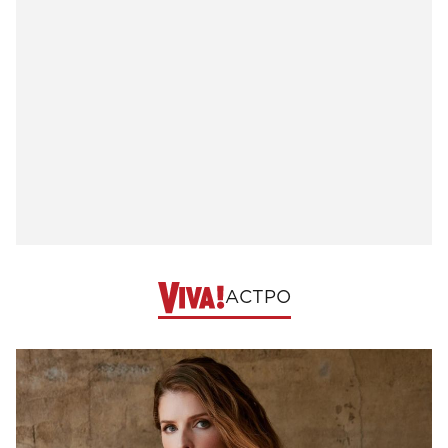
АСТРО