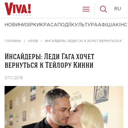
RU
НОВИНИ
ЗІРКИ
КРАСА
ПОДІЇ
КУЛЬТУРА
АФІША
КІНО
ГОЛОВНА
АРХІВ
ИНСАЙДЕРЫ: ЛЕДИ ГАГА ХОЧЕТ ВЕРНУТЬСЯ К ТЕ
Инсайдеры: Леди Гага хочет
вернуться к Тейлору Кинни
07.11.2016