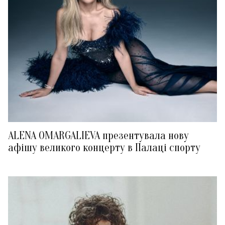
ALENA OMARGALIEVA презентувала нову
афішу великого концерту в Палаці спорту