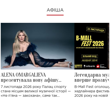
АФІША
ALENA OMARGALIEVA
Легендарна му
презентувала нову афішу
вперше прозвуч
великого концерту в Палаці
Україні: де від
7 листопада 2026 року Палац спорту
B-Mall Fest оголош
спорту
стане місцем великої музичної історії —
хедлайнера фестива
«Не пʼяна — закохана», саме так
2026 року на новій т
символічно названо майбутній концерт
stage відбудеться у
ALENA OMARGALIEVA.
ENIGMA VOICES' OR