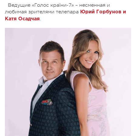
Ведущие «Голос країни-7» – несменная и
любимая зрителями телепара
Юрий Горбунов и
.
Катя Осадчая