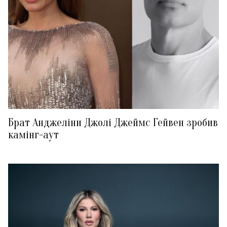
Брат Анджеліни Джолі Джеймс Гейвен зробив
камінг-аут