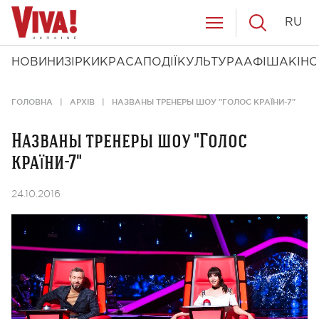
RU
НОВИНИ
ЗІРКИ
КРАСА
ПОДІЇ
КУЛЬТУРА
АФІША
КІНО
ГОЛОВНА
АРХІВ
НАЗВАНЫ ТРЕНЕРЫ ШОУ "ГОЛОС КРАЇНИ-7"
Названы тренеры шоу "Голос
країни-7"
24.10.2016