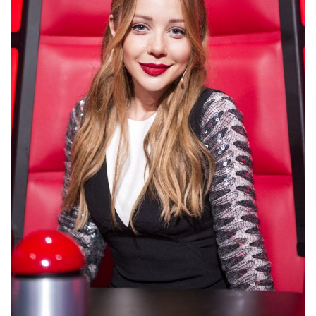
ЧИТАЙТЕ ТАКЖЕ:
Антон Копытин: "Моя жена
готова встать на колени перед Тиной Кароль"
Популярный украинский певец и успешный
продюсер Потап станет тренером «Голосу країни»
в третий раз. Вместе с участниками второго
сезона детского проекта Потап объездил всю
Украину с концертным туром «Потап.Діти».