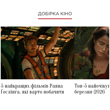
ДОБІРКА КІНО
5 найкращих фільмів Раяна
Топ-5 найочіку
Ґослінга, які варто побачити
березня-2026