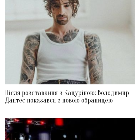
Після розставання з Кацуріною: Володимир
Дантес показався з новою обраницею