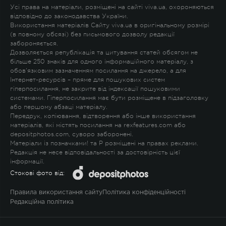
Усі права на матеріали, розміщені на сайті viva.ua, охороняються
відповідно до законодавства України.
Використання матеріалів Сайту viva.ua в оригінальному розмірі
(в повному обсязі) без письмового дозволу редакції
забороняється.
Дозволяється републікація та цитування статей обсягом не
більше 250 знаків для одного інформаційного матеріалу, з
обов'язковим зазначенням посилання на джерело, а для
Інтернет-ресурсів – пряме для пошукових систем
гіперпосилання, не закрите від індексації пошуковими
системами. Гіперпосилання має бути розміщене в підзаголовку
або першому абзаці матеріалу.
Передрук, копіювання, відтворення або інше використання
матеріалів, які містять посилання на rexfeatures.com або
depositphotos.com, суворо заборонені.
Матеріали із позначками
!
та
P
розміщені на правах реклами.
Редакція не несе відповідальності за достовірність цієї
інформації.
Стокові фото від:
Правила використання сайту
Політика конфіденційності
Редакційна політика