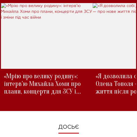
«Мрію про велику родину»:
«Я дозволила с
інтерв'ю Михайла Хоми про
Олена Тополя 
плани, концерти для ЗСУ і
життя після р
зміни під час війни
ДОСЬЄ