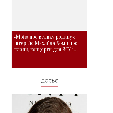
«Мрію про велику родину»:
інтерв'ю Михайла Хоми про
плани, концерти для ЗСУ і
зміни під час війни
ДОСЬЄ