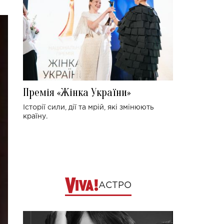
Премія «Жінка України»
Історії сили, дії та мрій, які змінюють
країну.
АСТРО