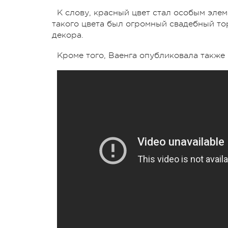
К слову, красный цвет стал особым эле
такого цвета был огромный свадебный тор
декора.
Кроме того, Ваенга опубликовала также 