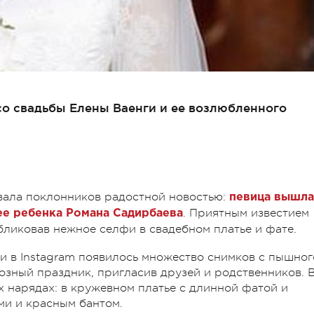
со свадьбы Елены Ваенги и ее возлюбленного
ала поклонников радостной новостью:
певица вышла
. Приятным известием
ее ребенка Романа Садирбаева
бликовав нежное селфи в свадебном платье и фате.
и в Instagram появилось множество снимков с пышног
зный праздник, пригласив друзей и родственников. 
х нарядах: в кружевном платье с длинной фатой и
ми и красным бантом.