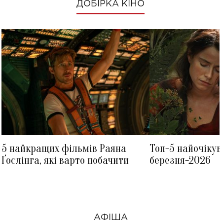
ДОБІРКА КІНО
5 найкращих фільмів Раяна
Топ-5 найочіку
Ґослінга, які варто побачити
березня-2026
АФІША