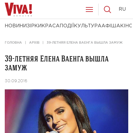
RU
НОВИНИ
ЗІРКИ
КРАСА
ПОДІЇ
КУЛЬТУРА
АФІША
КІНО
ГОЛОВНА
АРХІВ
39-ЛЕТНЯЯ ЕЛЕНА ВАЕНГА ВЫШЛА ЗАМУЖ
39-летняя Елена Ваенга вышла
замуж
30.09.2016