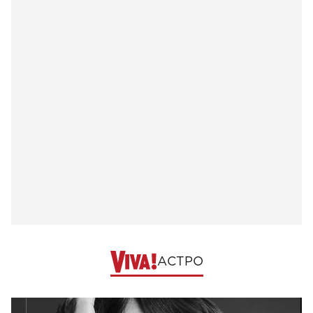
АСТРО