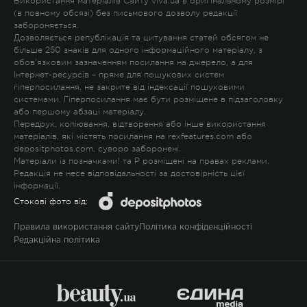
Використання матеріалів Сайту viva.ua в оригінальному розмірі
(в повному обсязі) без письмового дозволу редакції
забороняється.
Дозволяється републікація та цитування статей обсягом не
більше 250 знаків для одного інформаційного матеріалу, з
обов'язковим зазначенням посилання на джерело, а для
Інтернет-ресурсів – пряме для пошукових систем
гіперпосилання, не закрите від індексації пошуковими
системами. Гіперпосилання має бути розміщене в підзаголовку
або першому абзаці матеріалу.
Передрук, копіювання, відтворення або інше використання
матеріалів, які містять посилання на rexfeatures.com або
depositphotos.com, суворо заборонені.
Матеріали із позначками
!
та
P
розміщені на правах реклами.
Редакція не несе відповідальності за достовірність цієї
інформації.
Стокові фото від:
Правила використання сайту
Політика конфіденційності
Редакційна політика