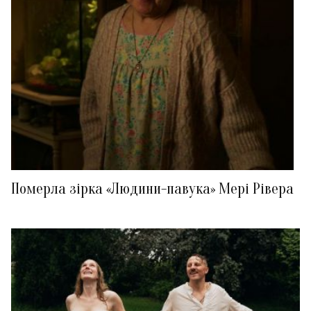
Померла зірка «Людини-павука» Мері Рівера