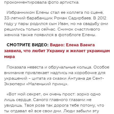
прокомментировала фото артистка.
Избранником Елены стал ее коллега по сцене,
33-летний барабанщик Роман Садирбаев. В 2012
году у пары родился сын Иван, но на свадьбу они
решились только сейчас. Снимок счастливого
жениха также появился в фотоблоге Елены.
СМОТРИТЕ ВИДЕО:
Видео: Елена Ваенга
заявила, что любит Украину и желает украинцам
мира
Показала невеста и обручальные кольца. Особое
внимание привлекает надпись на коробочке для
украшений – цитата из сказки Антуана де Cент-
Экзюпери «Маленький принц».
«Вот мой секрет, он очень прост: зорко одно
лишь сердце. Самого главного глазами не
увидишь. Твоя роза так дорога тебе потому, что
ты отдавал ей все свои дни. Люди забыли эту