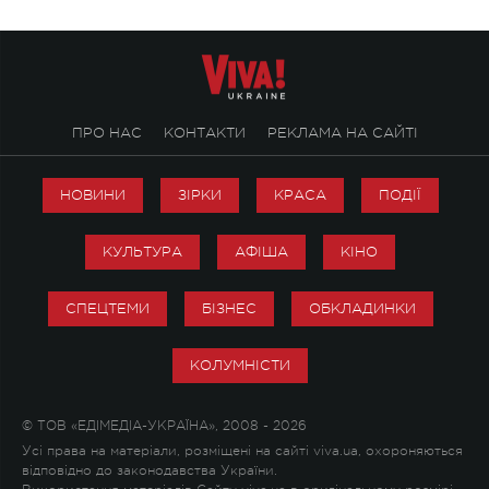
ПРО НАС
КОНТАКТИ
РЕКЛАМА НА САЙТІ
НОВИНИ
ЗІРКИ
КРАСА
ПОДІЇ
КУЛЬТУРА
АФІША
КІНО
СПЕЦТЕМИ
БІЗНЕС
ОБКЛАДИНКИ
КОЛУМНІСТИ
© ТОВ «ЕДІМЕДІА-УКРАЇНА», 2008 - 2026
Усі права на матеріали, розміщені на сайті viva.ua, охороняються
відповідно до законодавства України.