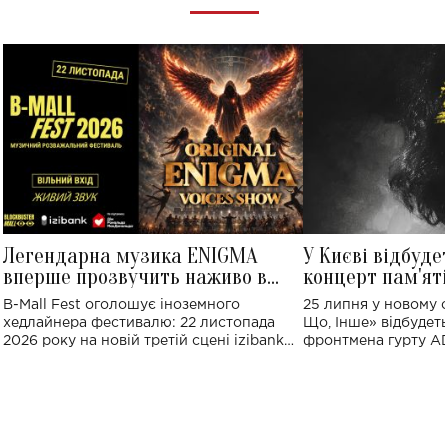
Легендарна музика ENIGMA
У Києві відбуде
вперше прозвучить наживо в
концерт пам'ят
Україні: де відбудеться концерт
Клименка: понад
B-Mall Fest оголошує іноземного
25 липня у новому o
виконають пісн
хедлайнера фестивалю: 22 листопада
Що, Інше» відбудеть
2026 року на новій третій сцені izibank
фронтмена гурту A
stage відбудеться українська прем'єра
Клименка. Це буде 
ENIGMA VOICES' ORIGINAL LIVE SHOW.
вечір, присвячений 
творчість стала си
справжньої любові д