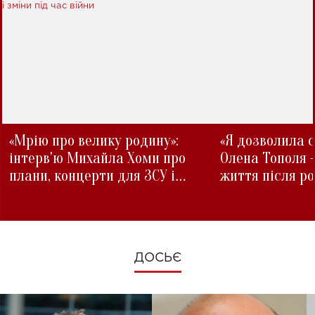
«Мрію про велику родину»:
«Я дозволила с
інтерв'ю Михайла Хоми про
Олена Тополя 
плани, концерти для ЗСУ і
життя після р
зміни під час війни
ДОСЬЄ