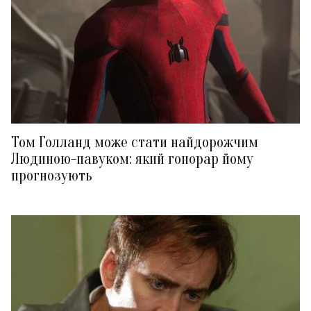
Том Голланд може стати найдорожчим
Людиною-павуком: який гонорар йому
прогнозують