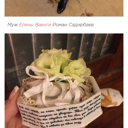
Муж
Елены Ваенги
Роман Садирбаев