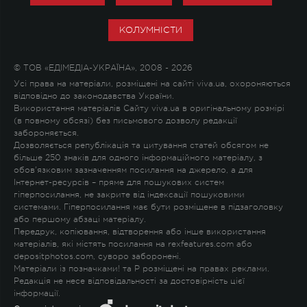
КОЛУМНІСТИ
© ТОВ «ЕДІМЕДІА-УКРАЇНА», 2008 - 2026
Усі права на матеріали, розміщені на сайті viva.ua, охороняються
відповідно до законодавства України.
Використання матеріалів Сайту viva.ua в оригінальному розмірі
(в повному обсязі) без письмового дозволу редакції
забороняється.
Дозволяється републікація та цитування статей обсягом не
більше 250 знаків для одного інформаційного матеріалу, з
обов'язковим зазначенням посилання на джерело, а для
Інтернет-ресурсів – пряме для пошукових систем
гіперпосилання, не закрите від індексації пошуковими
системами. Гіперпосилання має бути розміщене в підзаголовку
або першому абзаці матеріалу.
Передрук, копіювання, відтворення або інше використання
матеріалів, які містять посилання на rexfeatures.com або
depositphotos.com, суворо заборонені.
Матеріали із позначками
!
та
P
розміщені на правах реклами.
Редакція не несе відповідальності за достовірність цієї
інформації.