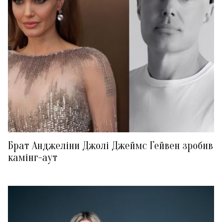
Брат Анджеліни Джолі Джеймс Гейвен зробив
камінг-аут