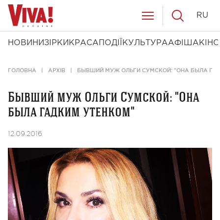
RU
НОВИНИ
ЗІРКИ
КРАСА
ПОДІЇ
КУЛЬТУРА
АФІША
КІНО
ГОЛОВНА
АРХІВ
БЫВШИЙ МУЖ ОЛЬГИ СУМСКОЙ: "ОНА БЫЛА ГА
Бывший муж Ольги Сумской: "Она
была гадким утенком"
12.09.2016