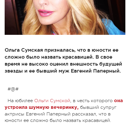
Ольга Сумская призналась, что в юности ее
сложно было назвать красавицей. В свое
время не высоко оценил внешность будущей
звезды и ее бывший муж Евгений Паперный.
#@#
На юбилее
Ольги Сумской
, в честь которого
она
бывший супруг
устроила шумную вечеринку,
актрисы Евгений Паперный рассказал, что в
юности ее сложно было назвать красавицей.