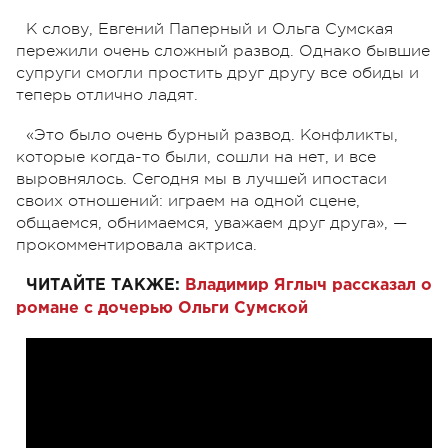
К слову, Евгений Паперный и Ольга Сумская
пережили очень сложный развод. Однако бывшие
супруги смогли простить друг другу все обиды и
теперь отлично ладят.
«Это было очень бурный развод. Конфликты,
которые когда-то были, сошли на нет, и все
выровнялось. Сегодня мы в лучшей ипостаси
своих отношений: играем на одной сцене,
общаемся, обнимаемся, уважаем друг друга», —
прокомментировала актриса.
ЧИТАЙТЕ ТАКЖЕ:
Владимир Яглыч рассказал о
романе с дочерью Ольги Сумской