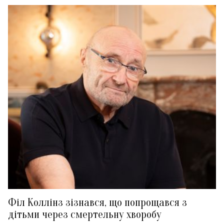
Філ Коллінз зізнався, що попрощався з
дітьми через смертельну хворобу