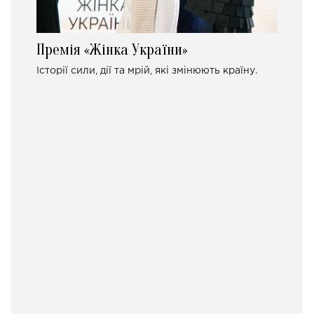
Премія «Жінка України»
Історії сили, дії та мрій, які змінюють країну.