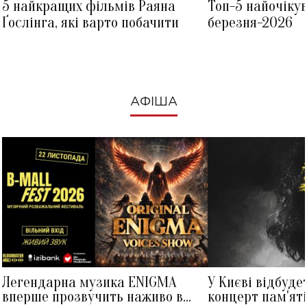
5 найкращих фільмів Раяна
Топ-5 найочіку
Ґослінга, які варто побачити
березня-2026
АФІША
Легендарна музика ENIGMA
У Києві відбуде
вперше прозвучить наживо в
концерт пам'ят