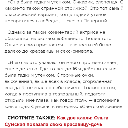
«Она была гадким утенком. Очкарик, слепондя. С
какой-то такой странной стрижкой. Это тот самый
классический вариант, когда гадкий утенок
превратился в лебедя», — сказал Паперный.
Однако за такой комментарий актриса не
обижается на экс-возлюбленного. Более того,
Ольга и сама признается — в юности ей было
далеко до красавицы и секс-символа.
«Я его за это уважаю, он много про меня знает,
еще с детства. Где-то лет до 16 я действительно
была гадким утенком. Огромные очки,
высоченная, выше всех в классе, сгорбленная
всегда. Я не знала о себе ничего. Только потом,
когда я поступила в театральный, педагоги
открыли мне глаза, как говорится», — вспомнила
юные годы Сумская в интервью «Светской жизни».
СМОТРИТЕ ТАКЖЕ:
Как две капли: Ольга
Сумская показала свою красавицу-дочь