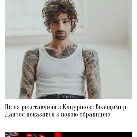
Після розставання з Кацуріною: Володимир
Дантес показався з новою обраницею