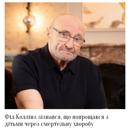
Філ Коллінз зізнався, що попрощався з
дітьми через смертельну хворобу