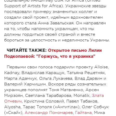
социальную иницитиву USA for Africa (United
Support of Artists for Africa). Украинские звезды
последовали примеру знаменитых коллег и
создали свой проект, идейным вдохновителем
которого стала Анна Завальская. Он направлен
на то, чтобы напомнить украинцам, что мы
должны гордиться своей страной и вместе
бороться за целостность и неделимость Украины.
ЧИТАЙТЕ ТАКЖЕ:
Открытое письмо Лилии
Подкопаевой: "Горжусь, что я украинка"
Первыми свои голоса подарили проекту Alloise,
Kadnay, Владислав Каращук, Татьяна Решетняк,
Марта Адамчук, Ольга Лукачева, Влад Дарвин и
Валерий Харчишин. Вскоре ряды сознательных
украинцев пополнят Тоня Матвиенко, Арсен
Мирзоян, Светлана Тарабарова, Monatik,
Злата
Огневич
, Кристина Соловий, Павел Табаков,
Alyosha, Тарас Тополя («Антитiла»), Олег Собчук
(«Скай»),
Александр Пономарев
,
Гайтана
, Мика