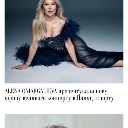
ALENA OMARGALIEVA презентувала нову
афішу великого концерту в Палаці спорту