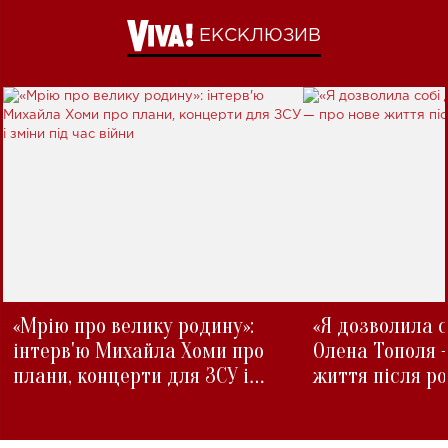
ЕКСКЛЮЗИВ
«Мрію про велику родину»:
«Я дозволила с
інтерв'ю Михайла Хоми про
Олена Тополя 
плани, концерти для ЗСУ і
життя після р
зміни під час війни