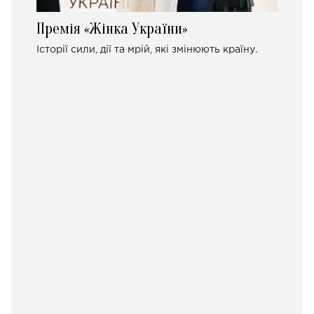
Премія «Жінка України»
Історії сили, дії та мрій, які змінюють країну.