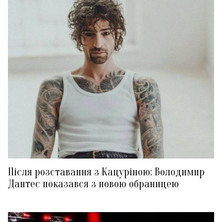
Після розставання з Кацуріною: Володимир
Дантес показався з новою обраницею