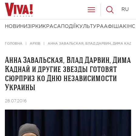
RU
НОВИНИ
ЗІРКИ
КРАСА
ПОДІЇ
КУЛЬТУРА
АФІША
КІНО
ГОЛОВНА
АРХІВ
АННА ЗАВАЛЬСКАЯ, ВЛАД ДАРВИН, ДИМА КАДН
Анна Завальская, Влад Дарвин, Дима
Каднай и другие звезды готовят
сюрприз ко Дню независимости
Украины
28.07.2016