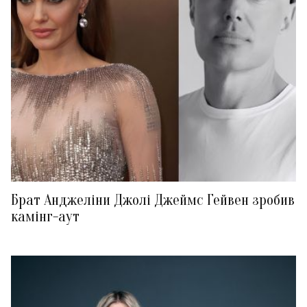
Брат Анджеліни Джолі Джеймс Гейвен зробив
камінг-аут