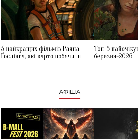
5 найкращих фільмів Раяна
Топ-5 найочіку
Ґослінга, які варто побачити
березня-2026
АФІША