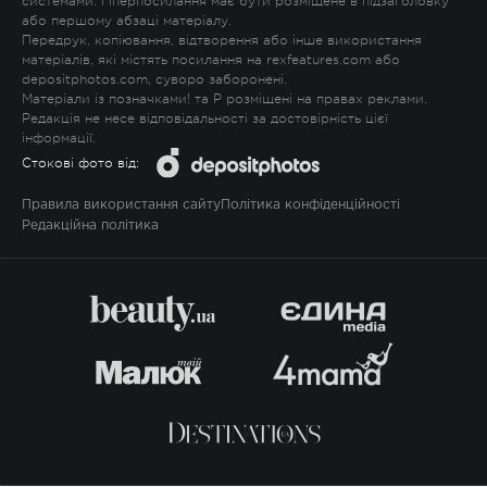
системами. Гіперпосилання має бути розміщене в підзаголовку
або першому абзаці матеріалу.
Передрук, копіювання, відтворення або інше використання
матеріалів, які містять посилання на rexfeatures.com або
depositphotos.com, суворо заборонені.
Матеріали із позначками
!
та
P
розміщені на правах реклами.
Редакція не несе відповідальності за достовірність цієї
інформації.
Стокові фото від:
Правила використання сайту
Політика конфіденційності
Редакційна політика