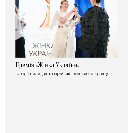
Премія «Жінка України»
Історії сили, дії та мрій, які змінюють країну.