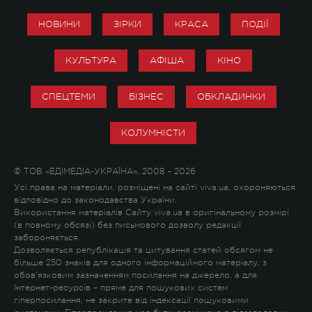
НОВИНИ
ЗІРКИ
КРАСА
ПОДІЇ
КУЛЬТУРА
АФІША
КІНО
СПЕЦТЕМИ
БІЗНЕС
ОБКЛАДИНКИ
КОЛУМНІСТИ
© ТОВ «ЕДІМЕДІА-УКРАЇНА», 2008 - 2026
Усі права на матеріали, розміщені на сайті viva.ua, охороняються
відповідно до законодавства України.
Використання матеріалів Сайту viva.ua в оригінальному розмірі
(в повному обсязі) без письмового дозволу редакції
забороняється.
Дозволяється републікація та цитування статей обсягом не
більше 250 знаків для одного інформаційного матеріалу, з
обов'язковим зазначенням посилання на джерело, а для
Інтернет-ресурсів – пряме для пошукових систем
гіперпосилання, не закрите від індексації пошуковими