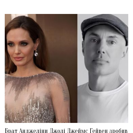
Брат Анджеліни Джолі Джеймс Гейвен зробив