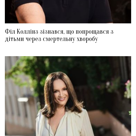
Філ Коллінз зізнався, що попрощався з
дітьми через смертельну хворобу