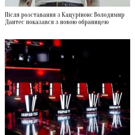
Після розставання з Кацуріною: Володимир
Дантес показався з новою обраницею