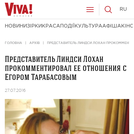
RU
НОВИНИ
ЗІРКИ
КРАСА
ПОДІЇ
КУЛЬТУРА
АФІША
КІНО
ГОЛОВНА
АРХІВ
ПРЕДСТАВИТЕЛЬ ЛИНДСИ ЛОХАН ПРОКОММЕНТИ
Представитель Линдси Лохан
прокомментировал ее отношения с
Егором Тарабасовым
27.07.2016