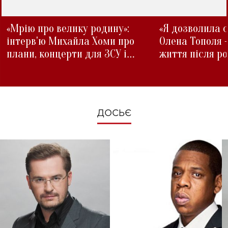
«Мрію про велику родину»:
«Я дозволила с
інтерв'ю Михайла Хоми про
Олена Тополя 
плани, концерти для ЗСУ і
життя після р
зміни під час війни
ДОСЬЄ