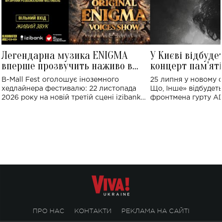
Легендарна музика ENIGMA
У Києві відбуде
вперше прозвучить наживо в
концерт пам'ят
Україні: де відбудеться концерт
Клименка: понад
B-Mall Fest оголошує іноземного
25 липня у новому o
виконають пісн
хедлайнера фестивалю: 22 листопада
Що, Інше» відбудеть
2026 року на новій третій сцені izibank
фронтмена гурту A
stage відбудеться українська прем'єра
Клименка. Це буде 
ENIGMA VOICES' ORIGINAL LIVE SHOW.
вечір, присвячений 
творчість стала си
справжньої любові д
ПРО НАС
КОНТАКТИ
РЕКЛАМА НА САЙТІ