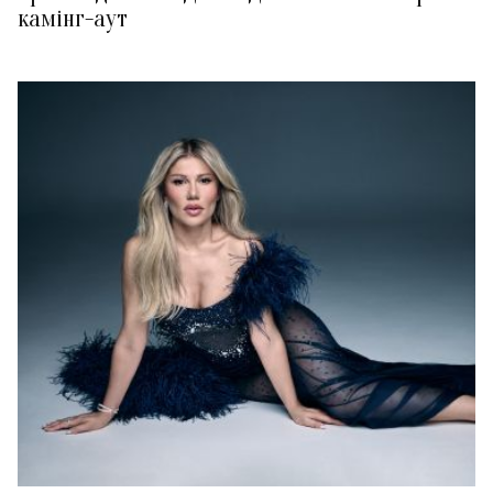
камінг-аут