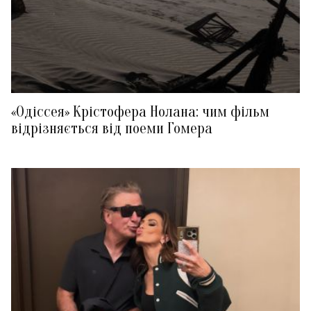
«Одіссея» Крістофера Нолана: чим фільм
відрізняється від поеми Гомера