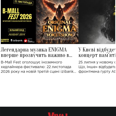
Легендарна музика ENIGMA
У Києві відбуде
вперше прозвучить наживо в
концерт пам'ят
Україні: де відбудеться концерт
Клименка: понад
B-Mall Fest оголошує іноземного
25 липня у новому o
виконають пісн
хедлайнера фестивалю: 22 листопада
Що, Інше» відбудеть
2026 року на новій третій сцені izibank
фронтмена гурту A
stage відбудеться українська прем'єра
Клименка. Це буде 
ENIGMA VOICES' ORIGINAL LIVE SHOW.
вечір, присвячений 
творчість стала си
справжньої любові д