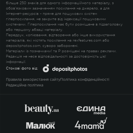
більше 250 знаків для одного інформаційного матеріалу, з
обов'язковим зазначенням посилання на джерело, а для
Інтернет-ресурсів – пряме для пошукових систем
гіперпосилання, не закрите від індексації пошуковими
системами. Гіперпосилання має бути розміщене в підзаголовку
або першому абзаці матеріалу.
Передрук, копіювання, відтворення або інше використання
матеріалів, які містять посилання на rexfeatures.com або
depositphotos.com, суворо заборонені.
Матеріали із позначками
!
та
P
розміщені на правах реклами.
Редакція не несе відповідальності за достовірність цієї
інформації.
Стокові фото від:
Правила використання сайту
Політика конфіденційності
Редакційна політика