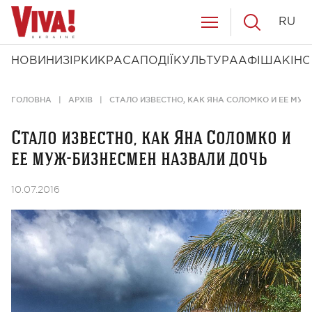
RU
НОВИНИ
ЗІРКИ
КРАСА
ПОДІЇ
КУЛЬТУРА
АФІША
КІНО
ГОЛОВНА
АРХІВ
СТАЛО ИЗВЕСТНО, КАК ЯНА СОЛОМКО И ЕЕ МУ
Стало известно, как Яна Соломко и
ее муж-бизнесмен назвали дочь
10.07.2016