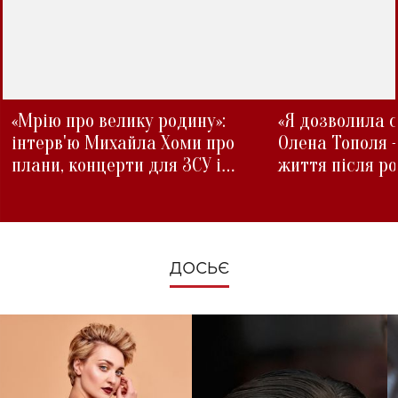
«Мрію про велику родину»:
«Я дозволила с
інтерв'ю Михайла Хоми про
Олена Тополя 
плани, концерти для ЗСУ і
життя після р
зміни під час війни
ДОСЬЄ