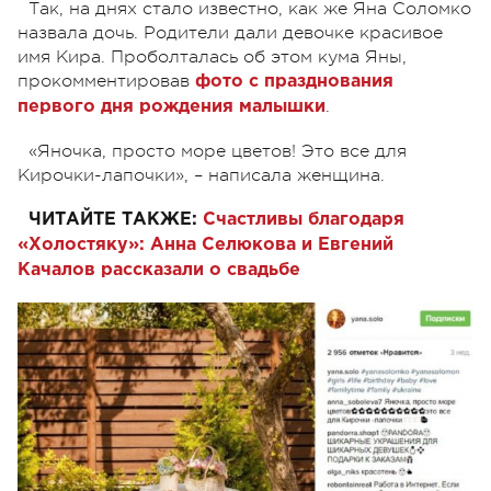
Так, на днях стало известно, как же Яна Соломко
назвала дочь. Родители дали девочке красивое
имя Кира. Проболталась об этом кума Яны,
прокомментировав
фото с празднования
.
первого дня рождения малышки
«Яночка, просто море цветов! Это все для
Кирочки-лапочки», – написала женщина.
ЧИТАЙТЕ ТАКЖЕ:
Счастливы благодаря
«Холостяку»: Анна Селюкова и Евгений
Качалов рассказали о свадьбе