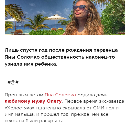
Лишь спустя год после рождения первенца
Яны Соломко общественность наконец-то
узнала имя ребенка.
#@#
Прошлым летом
Яна Соломко
родила дочь
. Первое время экс-звезда
любимому мужу Олегу
«Холостяка» тщательно скрывала от СМИ пол и
имя малыша, и прошел год, прежде чем все
секреты были раскрыты.