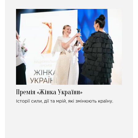
Премія «Жінка України»
Історії сили, дії та мрій, які змінюють країну.