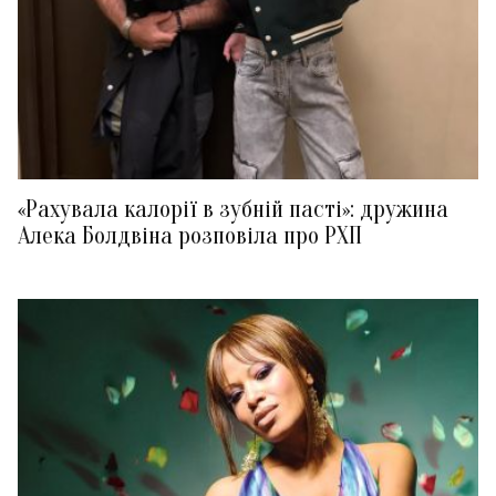
«Рахувала калорії в зубній пасті»: дружина
Алека Болдвіна розповіла про РХП