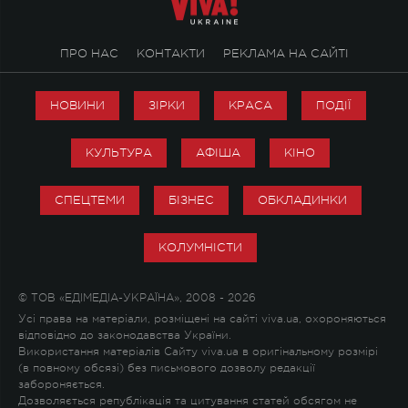
ПРО НАС
КОНТАКТИ
РЕКЛАМА НА САЙТІ
НОВИНИ
ЗІРКИ
КРАСА
ПОДІЇ
КУЛЬТУРА
АФІША
КІНО
СПЕЦТЕМИ
БІЗНЕС
ОБКЛАДИНКИ
КОЛУМНІСТИ
© ТОВ «ЕДІМЕДІА-УКРАЇНА», 2008 - 2026
Усі права на матеріали, розміщені на сайті viva.ua, охороняються
відповідно до законодавства України.
Використання матеріалів Сайту viva.ua в оригінальному розмірі
(в повному обсязі) без письмового дозволу редакції
забороняється.
Дозволяється републікація та цитування статей обсягом не