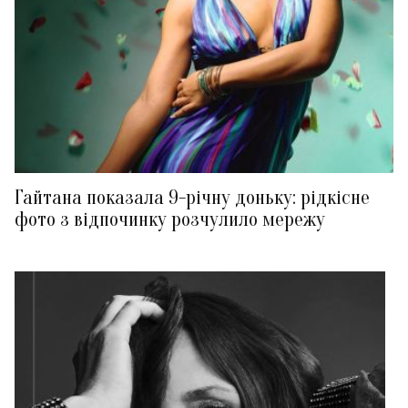
Гайтана показала 9-річну доньку: рідкісне
фото з відпочинку розчулило мережу