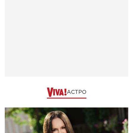
АСТРО