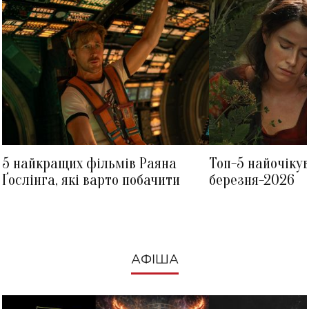
5 найкращих фільмів Раяна
Топ-5 найочіку
Ґослінга, які варто побачити
березня-2026
АФІША