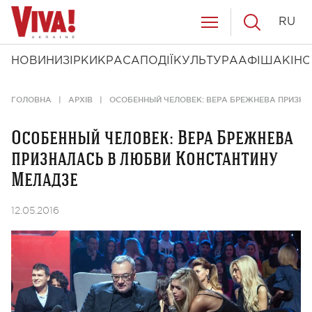
RU
НОВИНИ
ЗІРКИ
КРАСА
ПОДІЇ
КУЛЬТУРА
АФІША
КІНО
ГОЛОВНА
АРХІВ
ОСОБЕННЫЙ ЧЕЛОВЕК: ВЕРА БРЕЖНЕВА ПРИЗНА
Особенный человек: Вера Брежнева
призналась в любви Константину
Меладзе
12.05.2016