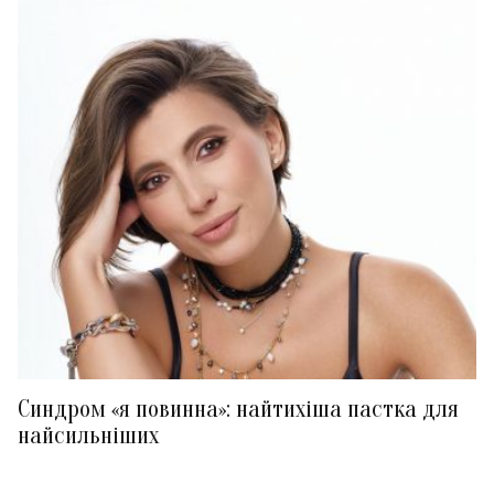
Синдром «я повинна»: найтихіша пастка для
найсильніших