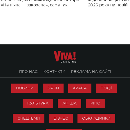
«Не пʼяна — закохана», саме так
2026 року на новій т
символічно названо майбутній концерт
stage відбудеться у
ALENA OMARGALIEVA.
ENIGMA VOICES' OR
ПРО НАС
КОНТАКТИ
РЕКЛАМА НА САЙТІ
НОВИНИ
ЗІРКИ
КРАСА
ПОДІЇ
КУЛЬТУРА
АФІША
КІНО
СПЕЦТЕМИ
БІЗНЕС
ОБКЛАДИНКИ