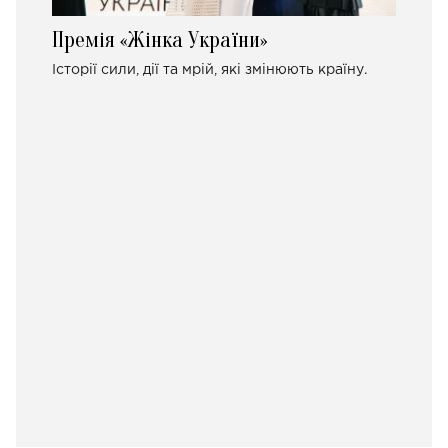
Премія «Жінка України»
Історії сили, дії та мрій, які змінюють країну.