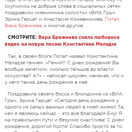
скупились на добрые слова в социальных сетях:
поздравили именинника солистки «ВИА Гры»
Эрика Герцег и Анастасия Кожевникова,
Потап
,
Вера Брежнева
и многие другие.
СМОТРИТЕ:
Вера Брежнева сняла любовное
видео на новую песню Константина Меладзе
Так, в своем блоге Потап назвал Константина
Меладзе гением. «Гений!!! С днем рождения! Вы
вообще заметили, сколько тельцов во власти
искусства? А?» – написал шоумен, намекая, что и
у него также день рождения в мае.
Поздравила своего босса и блондинка из «ВИА
Гры», Эрика Герцег: «Сегодня день рождения у
одного из самых важных людей в моей жизни! Та,
кем я являюсь сейчас – это все благодаря Ему! Я
на правильном пути и безумно счастлива! С днем
рождения, дорогой Костя! Спасибо просто за то,