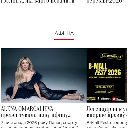
Ґослінга, які варто побачити
березня-2026
АФІША
ALENA OMARGALIEVA
Легендарна му
презентувала нову афішу
вперше прозвуч
великого концерту в Палаці
Україні: де від
7 листопада 2026 року Палац спорту
B-Mall Fest оголош
спорту
стане місцем великої музичної історії —
хедлайнера фестива