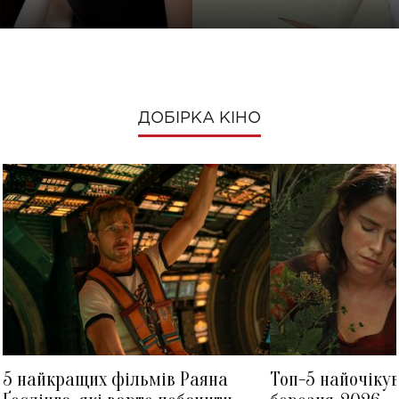
ДОБІРКА КІНО
5 найкращих фільмів Раяна
Топ-5 найочіку