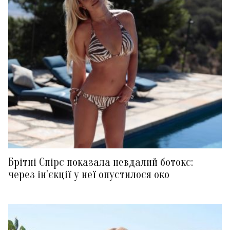
Брітні Спірс показала невдалий ботокс:
через ін'єкції у неї опустилося око