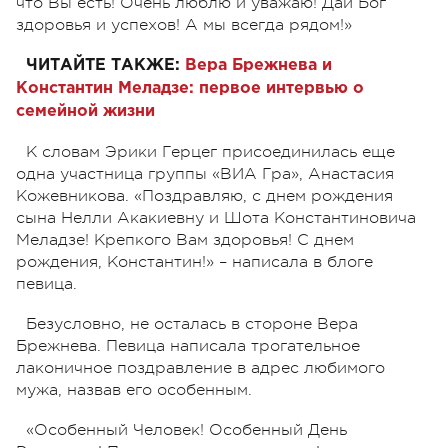
что Вы есть! Очень люблю и уважаю! Дай Бог
здоровья и успехов! А мы всегда рядом!»
ЧИТАЙТЕ ТАКЖЕ:
Вера Брежнева и
Константин Меладзе: первое интервью о
семейной жизни
К словам Эрики Герцег присоединилась еще
одна участница группы «ВИА Гра», Анастасия
Кожевникова. «Поздравляю, с днем рождения
сына Нелли Акакиевну и Шота Константиновича
Меладзе! Крепкого Вам здоровья! С днем
рождения, Константин!» – написала в блоге
певица.
Безусловно, не осталась в стороне Вера
Брежнева. Певица написала трогательное
лаконичное поздравление в адрес любимого
мужа, назвав его особенным.
«Особенный Человек! Особенный День