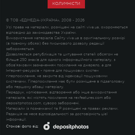
КОЛУМНІСТИ
© ТОВ «ЕДІМЕДІА-УКРАЇНА», 2008 - 2026
Усі права на матеріали, розміщені на сайті viva.ua, охороняються
відповідно до законодавства України.
Використання матеріалів Сайту viva.ua в оригінальному розмірі
(в повному обсязі) без письмового дозволу редакції
забороняється.
Дозволяється републікація та цитування статей обсягом не
більше 250 знаків для одного інформаційного матеріалу, з
обов'язковим зазначенням посилання на джерело, а для
Інтернет-ресурсів – пряме для пошукових систем
гіперпосилання, не закрите від індексації пошуковими
системами. Гіперпосилання має бути розміщене в підзаголовку
або першому абзаці матеріалу.
Передрук, копіювання, відтворення або інше використання
матеріалів, які містять посилання на rexfeatures.com або
depositphotos.com, суворо заборонені.
Матеріали із позначками
!
та
P
розміщені на правах реклами.
Редакція не несе відповідальності за достовірність цієї
інформації.
Стокові фото від: