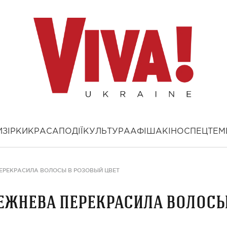
И
ЗІРКИ
КРАСА
ПОДІЇ
КУЛЬТУРА
АФІША
КІНО
СПЕЦТЕМ
ЕРЕКРАСИЛА ВОЛОСЫ В РОЗОВЫЙ ЦВЕТ
ежнева перекрасила волос