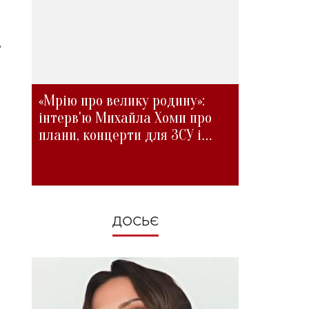
у
«Мрію про велику родину»:
інтерв'ю Михайла Хоми про
плани, концерти для ЗСУ і
зміни під час війни
ДОСЬЄ