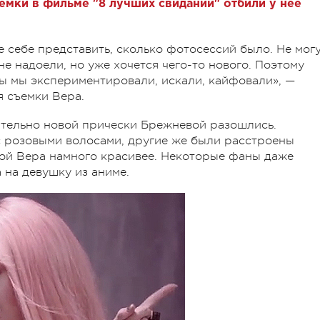
емки в фильме "8 лучших свиданий" отбили у нее
те себе представить, сколько фотосессий было. Не мог
не надоели, но уже хочется чего-то нового. Поэтому
ы мы экспериментировали, искали, кайфовали», —
 съемки Вера.
ительно новой прически Брежневой разошлись.
с розовыми волосами, другие же были расстроены
кой Вера намного красивее. Некоторые фаны даже
 на девушку из аниме.