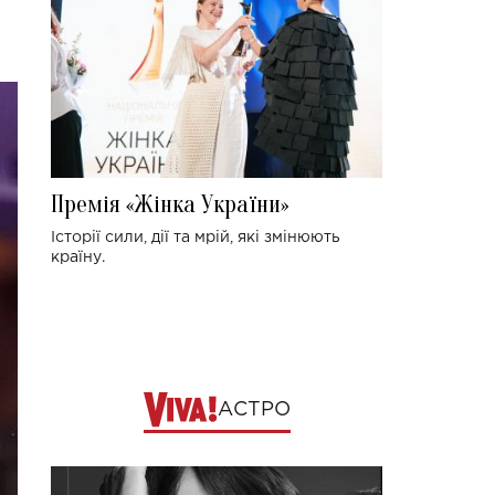
Премія «Жінка України»
Історії сили, дії та мрій, які змінюють
країну.
АСТРО