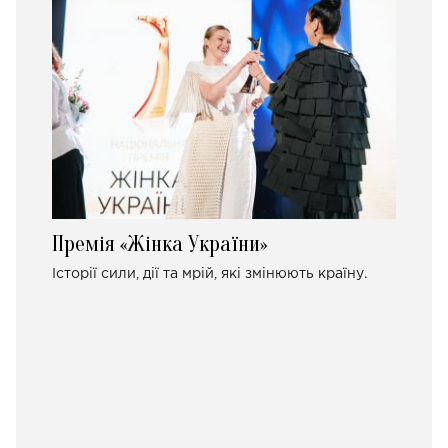
Премія «Жінка України»
Історії сили, дії та мрій, які змінюють країну.