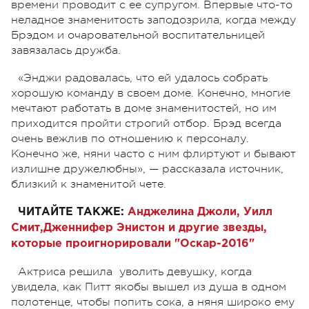
времени проводит с ее супругом. Впервые что-то
неладное знаменитость заподозрила, когда между
Брэдом и очаровательной воспитательницей
завязалась дружба.
«Энджи радовалась, что ей удалось собрать
хорошую команду в своем доме. Конечно, многие
мечтают работать в доме знаменитостей, но им
приходится пройти строгий отбор. Брэд всегда
очень вежлив по отношению к персоналу.
Конечно же, няни часто с ним флиртуют и бывают
излишне дружелюбны», — рассказала источник,
близкий к знаменитой чете.
ЧИТАЙТЕ ТАКЖЕ:
Анджелина Джоли
, Уилл
Смит,
Дженнифер Энистон
и другие звезды,
которые проигнорировали "Оскар-2016"
Актриса решила уволить девушку, когда
увидела, как Питт якобы вышел из душа в одном
полотенце, чтобы попить сока, а няня широко ему