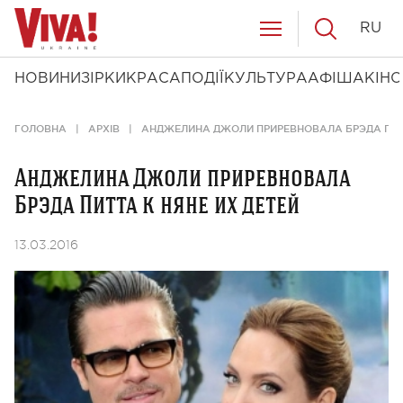
RU
НОВИНИ
ЗІРКИ
КРАСА
ПОДІЇ
КУЛЬТУРА
АФІША
КІНО
ГОЛОВНА
АРХІВ
АНДЖЕЛИНА ДЖОЛИ ПРИРЕВНОВАЛА БРЭДА ПИТТ
Анджелина Джоли приревновала
Брэда Питта к няне их детей
13.03.2016