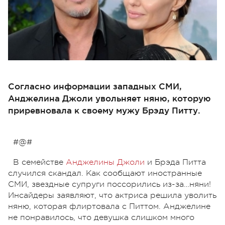
Согласно информации западных СМИ,
Анджелина Джоли увольняет няню, которую
приревновала к своему мужу Брэду Питту.
#@#
В семействе
Анджелины Джоли
и Брэда Питта
случился скандал. Как сообщают иностранные
СМИ, звездные супруги поссорились из-за…няни!
Инсайдеры заявляют, что актриса решила уволить
няню, которая флиртовала с Питтом. Анджелине
не понравилось, что девушка слишком много