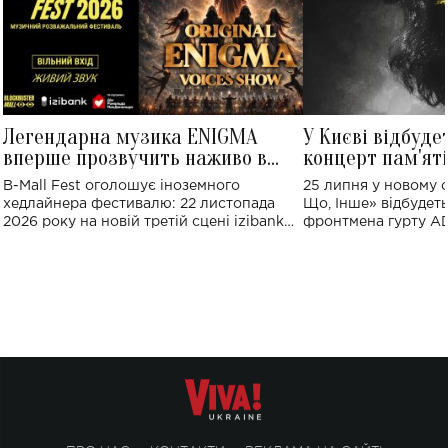
Легендарна музика ENIGMA
У Києві відбуде
вперше прозвучить наживо в
концерт пам'ят
Україні: де відбудеться концерт
Клименка: понад
B-Mall Fest оголошує іноземного
25 липня у новому o
виконають пісн
хедлайнера фестивалю: 22 листопада
Що, Інше» відбудеть
2026 року на новій третій сцені izibank
фронтмена гурту A
stage відбудеться українська прем'єра
Клименка. Це буде 
ENIGMA VOICES' ORIGINAL LIVE SHOW.
вечір, присвячений 
творчість стала си
справжньої любові д