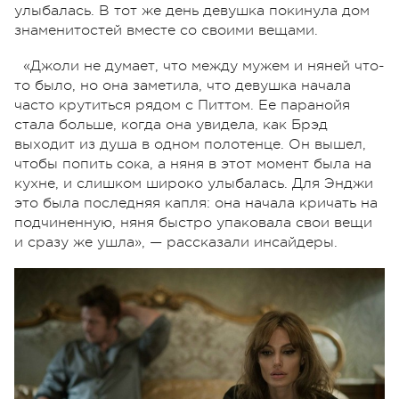
улыбалась. В тот же день девушка покинула дом
знаменитостей вместе со своими вещами.
«Джоли не думает, что между мужем и няней что-
то было, но она заметила, что девушка начала
часто крутиться рядом с Питтом. Ее паранойя
стала больше, когда она увидела, как Брэд
выходит из душа в одном полотенце. Он вышел,
чтобы попить сока, а няня в этот момент была на
кухне, и слишком широко улыбалась. Для Энджи
это была последняя капля: она начала кричать на
подчиненную, няня быстро упаковала свои вещи
и сразу же ушла», — рассказали инсайдеры.