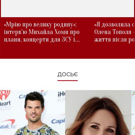
«Мрію про велику родину»:
«Я дозволила с
інтерв'ю Михайла Хоми про
Олена Тополя 
плани, концерти для ЗСУ і
життя після р
зміни під час війни
ДОСЬЄ