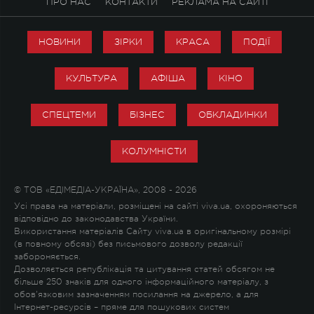
ПРО НАС
КОНТАКТИ
РЕКЛАМА НА САЙТІ
НОВИНИ
ЗІРКИ
КРАСА
ПОДІЇ
КУЛЬТУРА
АФІША
КІНО
СПЕЦТЕМИ
БІЗНЕС
ОБКЛАДИНКИ
КОЛУМНІСТИ
© ТОВ «ЕДІМЕДІА-УКРАЇНА», 2008 - 2026
Усі права на матеріали, розміщені на сайті viva.ua, охороняються
відповідно до законодавства України.
Використання матеріалів Сайту viva.ua в оригінальному розмірі
(в повному обсязі) без письмового дозволу редакції
забороняється.
Дозволяється републікація та цитування статей обсягом не
більше 250 знаків для одного інформаційного матеріалу, з
обов'язковим зазначенням посилання на джерело, а для
Інтернет-ресурсів – пряме для пошукових систем