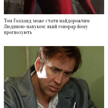
Том Голланд може стати найдорожчим
Людиною-павуком: який гонорар йому
прогнозують