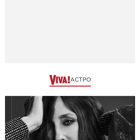
АСТРО