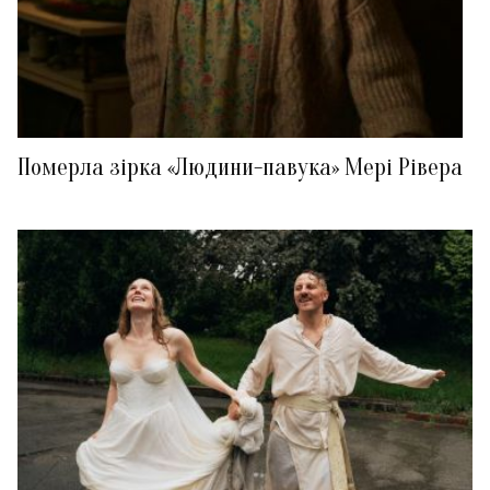
Померла зірка «Людини-павука» Мері Рівера