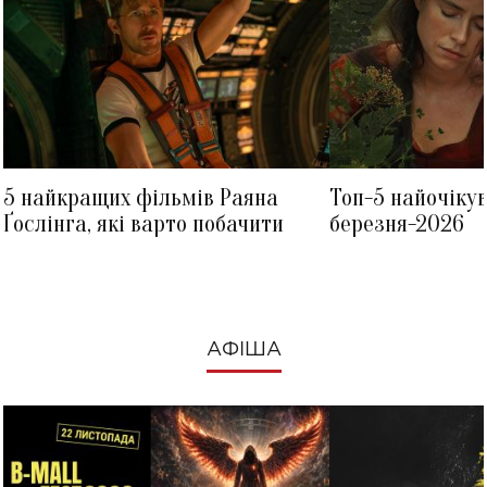
5 найкращих фільмів Раяна
Топ-5 найочіку
Ґослінга, які варто побачити
березня-2026
АФІША