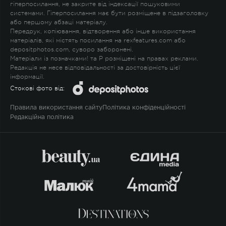
гіперпосилання, не закрите від індексації пошуковими
системами. Гіперпосилання має бути розміщене в підзаголовку
або першому абзаці матеріалу.
Передрук, копіювання, відтворення або інше використання
матеріалів, які містять посилання на rexfeatures.com або
depositphotos.com, суворо заборонені.
Матеріали із позначками
!
та
P
розміщені на правах реклами.
Редакція не несе відповідальності за достовірність цієї
інформації.
Стокові фото від:
Правила використання сайту
Політика конфіденційності
Редакційна політика