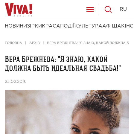
RU
НОВИНИ
ЗІРКИ
КРАСА
ПОДІЇ
КУЛЬТУРА
АФІША
КІНО
ГОЛОВНА
АРХІВ
ВЕРА БРЕЖНЕВА: "Я ЗНАЮ, КАКОЙ ДОЛЖНА БЫТ
Вера Брежнева: "Я знаю, какой
должна быть идеальная свадьба!"
23.02.2016