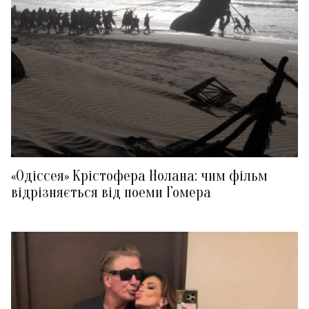
«Одіссея» Крістофера Нолана: чим фільм
відрізняється від поеми Гомера