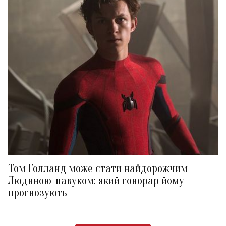
Том Голланд може стати найдорожчим
Людиною-павуком: який гонорар йому
прогнозують