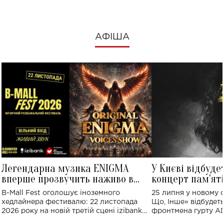
АФІША
Легендарна музика ENIGMA
У Києві відбуде
вперше прозвучить наживо в
концерт пам'ят
Україні: де відбудеться концерт
Клименка: понад
B-Mall Fest оголошує іноземного
25 липня у новому o
виконають пісн
хедлайнера фестивалю: 22 листопада
Що, Інше» відбудеть
2026 року на новій третій сцені izibank
фронтмена гурту A
stage відбудеться українська прем'єра
Клименка. Це буде 