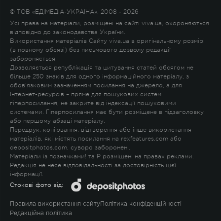
© ТОВ «ЕДІМЕДІА-УКРАЇНА», 2008 - 2026
Усі права на матеріали, розміщені на сайті viva.ua, охороняються
відповідно до законодавства України.
Використання матеріалів Сайту viva.ua в оригінальному розмірі
(в повному обсязі) без письмового дозволу редакції
забороняється.
Дозволяється републікація та цитування статей обсягом не
більше 250 знаків для одного інформаційного матеріалу, з
обов'язковим зазначенням посилання на джерело, а для
Інтернет-ресурсів – пряме для пошукових систем
гіперпосилання, не закрите від індексації пошуковими
системами. Гіперпосилання має бути розміщене в підзаголовку
або першому абзаці матеріалу.
Передрук, копіювання, відтворення або інше використання
матеріалів, які містять посилання на rexfeatures.com або
depositphotos.com, суворо заборонені.
Матеріали із позначками
!
та
P
розміщені на правах реклами.
Редакція не несе відповідальності за достовірність цієї
інформації.
Стокові фото від:
Правила використання сайту
Політика конфіденційності
Редакційна політика