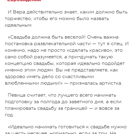
И Вера действительно знает, каким должно быть
торжество, чтобы его можно было назвать
идеальным.
«Свадьба должна быть веселой! Очень важна
постановка развлекательной части — тут я спец. И
конечно, надо не просто «сделать красиво», это
само собой разумеется, а при¬думать такую
концепцию свадьбы, которая идеально подойдет
именно этим людям. Вы не представляете, как
здорово иметь дело со счастливыми
влюбленными людьми!» — призналась артистка.
Певица считает, что лучшего всего начинать
подготовку за полгода до заветного дня, а если
планировать свадьбу за границей — и вовсе за
год.
«Идеально начинать готовиться к свадьбе нужно
за шесть месяцев, нормально, если за три. На