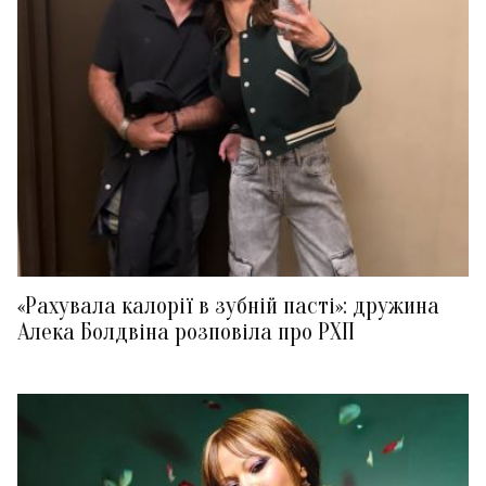
«Рахувала калорії в зубній пасті»: дружина
Алека Болдвіна розповіла про РХП