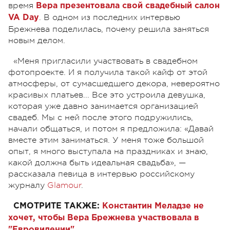
время
Вера презентовала свой свадебный салон
. В одном из последних интервью
VA Day
Брежнева поделилась, почему решила заняться
новым делом.
«Меня пригласили участвовать в свадебном
фотопроекте. И я получила такой кайф от этой
атмосферы, от сумасшедшего декора, невероятно
красивых платьев... Все это устроила девушка,
которая уже давно занимается организацией
свадеб. Мы с ней после этого подружились,
начали общаться, и потом я предложила: «Давай
вместе этим заниматься. У меня тоже большой
опыт, я много выступала на праздниках и знаю,
какой должна быть идеальная свадьба», —
рассказала певица в интервью российскому
журналу
Glamour
.
СМОТРИТЕ ТАКЖЕ:
Константин Меладзе не
хочет, чтобы Вера Брежнева участвовала в
"Евровидении"