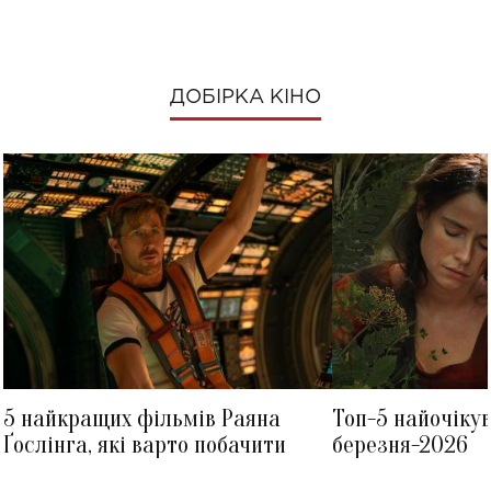
ДОБІРКА КІНО
5 найкращих фільмів Раяна
Топ-5 найочіку
Ґослінга, які варто побачити
березня-2026