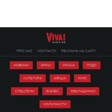
ENIGMA VOICES' ORIGINAL LIVE SHOW.
вечір, присвячений 
творчість стала си
справжньої любові д
ПРО НАС
КОНТАКТИ
РЕКЛАМА НА САЙТІ
НОВИНИ
ЗІРКИ
КРАСА
ПОДІЇ
КУЛЬТУРА
АФІША
КІНО
СПЕЦТЕМИ
БІЗНЕС
ОБКЛАДИНКИ
КОЛУМНІСТИ