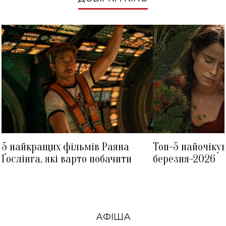
5 найкращих фільмів Раяна
Топ-5 найочіку
Ґослінга, які варто побачити
березня-2026
АФІША