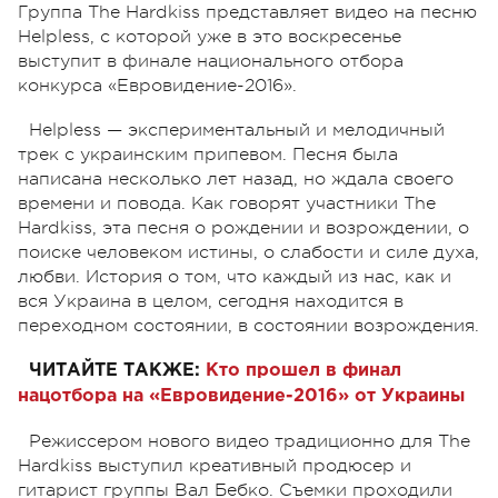
Группа The Hardkiss представляет видео на песню
Helpless, с которой уже в это воскресенье
выступит в финале национального отбора
конкурса «Евровидение-2016».
Helpless
—
экспериментальный и мелодичный
трек с украинским припевом. Песня была
написана несколько лет назад, но ждала своего
времени и повода. Как говорят участники The
Hardkiss, эта песня о рождении и возрождении, о
поиске человеком истины, о слабости и силе духа,
любви. История о том, что каждый из нас, как и
вся Украина в целом, сегодня находится в
переходном состоянии, в состоянии возрождения.
ЧИТАЙТЕ ТАКЖЕ:
Кто прошел в финал
нацотбора на «Евровидение-2016» от Украины
Режиссером нового видео традиционно для The
Hardkiss выступил креативный продюсер и
гитарист группы Вал Бебко. Съемки проходили