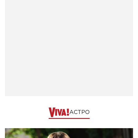
АСТРО