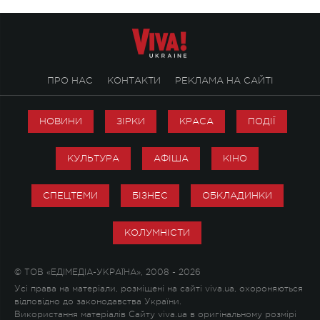
ПРО НАС
КОНТАКТИ
РЕКЛАМА НА САЙТІ
НОВИНИ
ЗІРКИ
КРАСА
ПОДІЇ
КУЛЬТУРА
АФІША
КІНО
СПЕЦТЕМИ
БІЗНЕС
ОБКЛАДИНКИ
КОЛУМНІСТИ
© ТОВ «ЕДІМЕДІА-УКРАЇНА», 2008 - 2026
Усі права на матеріали, розміщені на сайті viva.ua, охороняються
відповідно до законодавства України.
Використання матеріалів Сайту viva.ua в оригінальному розмірі