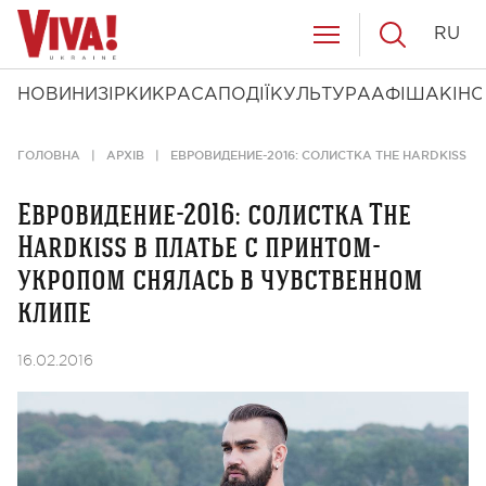
RU
НОВИНИ
ЗІРКИ
КРАСА
ПОДІЇ
КУЛЬТУРА
АФІША
КІНО
ГОЛОВНА
АРХІВ
ЕВРОВИДЕНИЕ-2016: СОЛИСТКА THE HARDKISS 
Евровидение-2016: солистка The
Hardkiss в платье с принтом-
укропом снялась в чувственном
клипе
16.02.2016