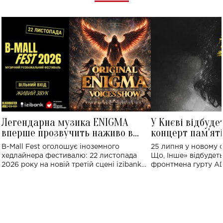
Легендарна музика ENIGMA
У Києві відбуде
вперше прозвучить наживо в
концерт пам'ят
Україні: де відбудеться концерт
Клименка: понад
B-Mall Fest оголошує іноземного
25 липня у новому o
виконають пісн
хедлайнера фестивалю: 22 листопада
Що, Інше» відбудеть
2026 року на новій третій сцені izibank
фронтмена гурту A
stage відбудеться українська прем'єра
Клименка. Це буде 
ENIGMA VOICES' ORIGINAL LIVE SHOW.
вечір, присвячений 
творчість стала си
справжньої любові д