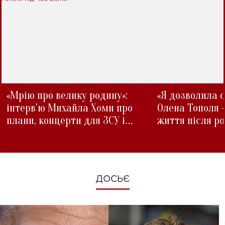
«Мрію про велику родину»:
«Я дозволила с
інтерв'ю Михайла Хоми про
Олена Тополя 
плани, концерти для ЗСУ і
життя після р
зміни під час війни
ДОСЬЄ