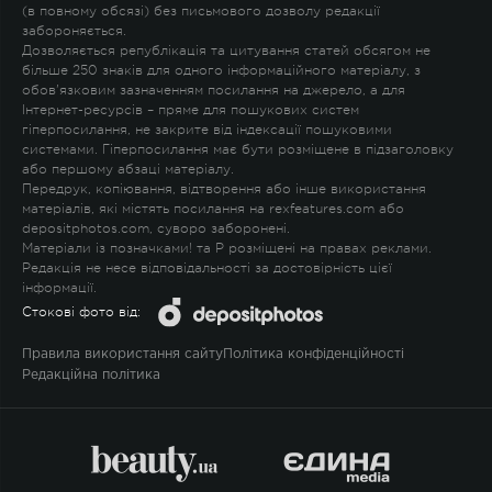
(в повному обсязі) без письмового дозволу редакції
забороняється.
Дозволяється републікація та цитування статей обсягом не
більше 250 знаків для одного інформаційного матеріалу, з
обов'язковим зазначенням посилання на джерело, а для
Інтернет-ресурсів – пряме для пошукових систем
гіперпосилання, не закрите від індексації пошуковими
системами. Гіперпосилання має бути розміщене в підзаголовку
або першому абзаці матеріалу.
Передрук, копіювання, відтворення або інше використання
матеріалів, які містять посилання на rexfeatures.com або
depositphotos.com, суворо заборонені.
Матеріали із позначками
!
та
P
розміщені на правах реклами.
Редакція не несе відповідальності за достовірність цієї
інформації.
Стокові фото від:
Правила використання сайту
Політика конфіденційності
Редакційна політика