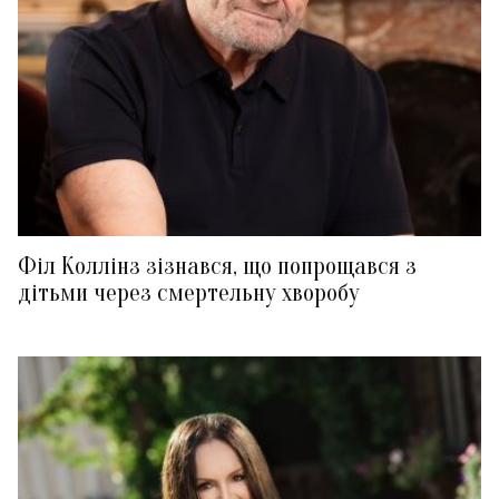
Філ Коллінз зізнався, що попрощався з
дітьми через смертельну хворобу