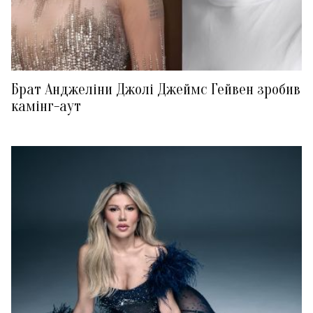
Брат Анджеліни Джолі Джеймс Гейвен зробив
камінг-аут