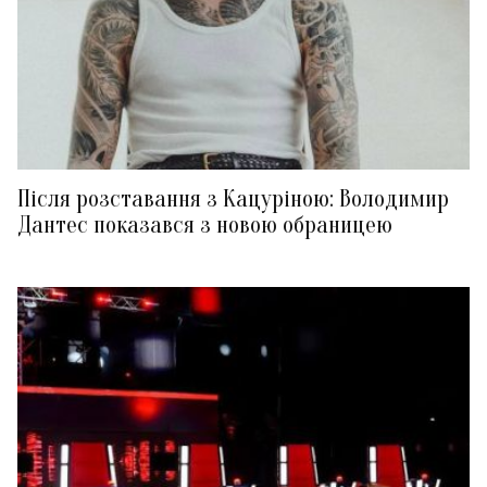
Після розставання з Кацуріною: Володимир
Дантес показався з новою обраницею