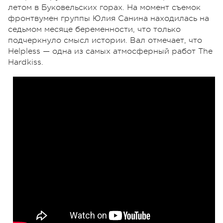
летом в Буковельских горах. На момент съемок
фронтвумен группы Юлия Санина находилась на
седьмом месяце беременности, что только
подчеркнуло смысл истории. Вал отмечает, что
Helpless
—
одна из самых атмосферный работ The
Hardkiss.