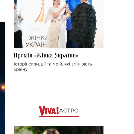
Премія «Жінка України»
Історії сили, дії та мрій, які змінюють
країну.
АСТРО