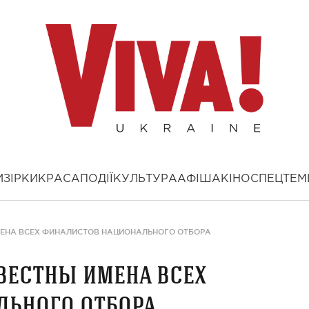
И
ЗІРКИ
КРАСА
ПОДІЇ
КУЛЬТУРА
АФІША
КІНО
СПЕЦТЕМ
ИМЕНА ВСЕХ ФИНАЛИСТОВ НАЦИОНАЛЬНОГО ОТБОРА
звестны имена всех
льного отбора