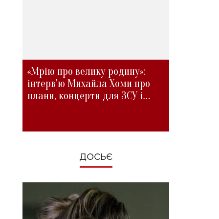
«Мрію про велику родину»:
інтерв'ю Михайла Хоми про
плани, концерти для ЗСУ і
зміни під час війни
ДОСЬЄ