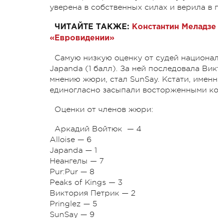
уверена в собственных силах и верила в 
ЧИТАЙТЕ ТАКЖЕ:
Константин Меладзе 
«Евровидении»
Самую низкую оценку от судей национал
Japanda (1 балл). За ней последовала Ви
мнению жюри, стал SunSay. Кстати, имен
единогласно засыпали восторженными к
Оценки от членов жюри:
Аркадий Войтюк — 4
Alloise — 6
Japanda — 1
Неангелы — 7
Pur:Pur — 8
Peaks of Kings — 3
Виктория Петрик — 2
Pringlez — 5
SunSay — 9