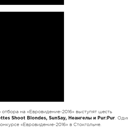
 отбора на «Евровидение-2016» выступят шесть
. Оди
nettes Shoot Blondes, SunSay, Неангелы и Pur:Pur
конкурсе «Евровидение-2016» в Стокгольме.