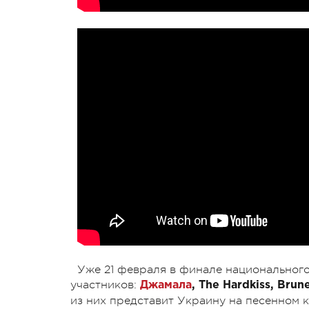
Уже 21 февраля в финале национального
участников:
Джамала
, The Hardkiss, Bru
из них представит Украину на песенном 