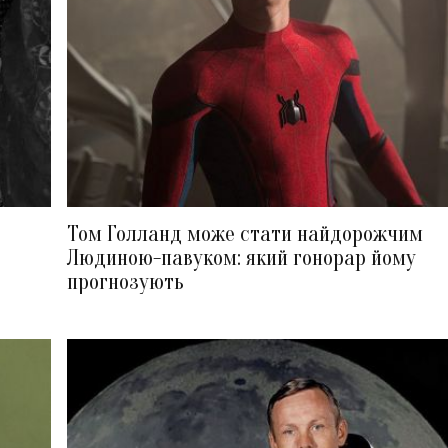
Том Голланд може стати найдорожчим
Людиною-павуком: який гонорар йому
прогнозують