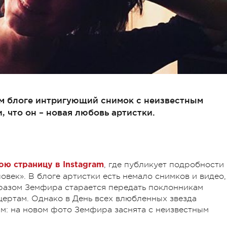
м блоге интригующий снимок с неизвестным
что он – новая любовь артистки.
, где публикует подробности
ю страницу в Instagram
овек». В блоге артистки есть немало снимков и видео,
бразом Земфира старается передать поклонникам
цертам. Однако в День всех влюбленных звезда
м: на новом фото Земфира заснята с неизвестным