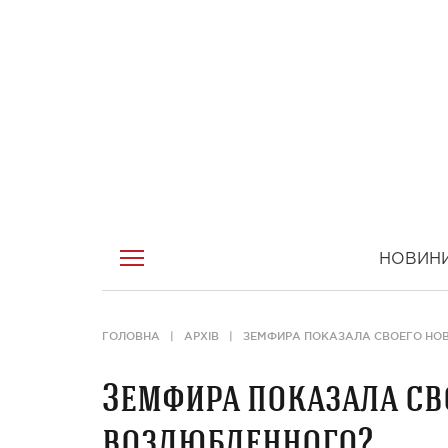
НОВИН
ГОЛОВНА
АРХІВ
ЗЕМФИРА ПОКАЗАЛА СВОЕГО НО
Земфира показала св
возлюбленного?