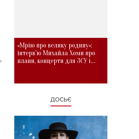
«Мрію про велику родину»:
інтерв'ю Михайла Хоми про
плани, концерти для ЗСУ і
и
зміни під час війни
ДОСЬЄ