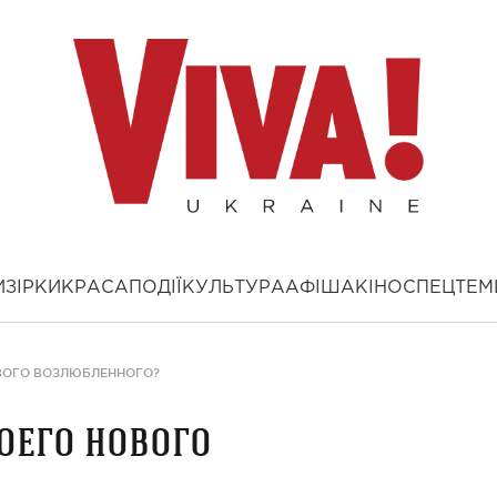
И
ЗІРКИ
КРАСА
ПОДІЇ
КУЛЬТУРА
АФІША
КІНО
СПЕЦТЕМ
ВОГО ВОЗЛЮБЛЕННОГО?
оего нового