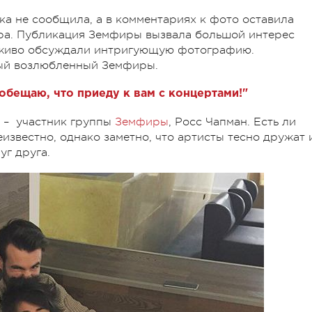
ка не сообщила, а в комментариях к фото оставила
ра. Публикация Земфиры вызвала большой интерес
е живо обсуждали интригующую фотографию.
вый возлюбленный Земфиры.
обещаю, что приеду к вам с концертами!"
о – участник группы
Земфиры
, Росс Чапман. Есть ли
известно, однако заметно, что артисты тесно дружат 
уг друга.