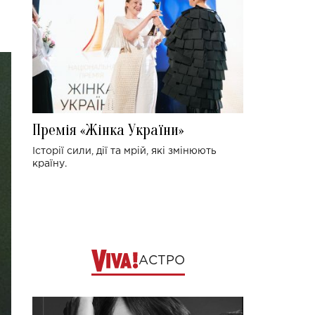
Премія «Жінка України»
Історії сили, дії та мрій, які змінюють
країну.
АСТРО