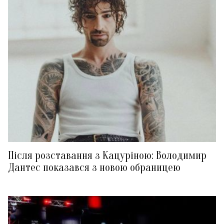
Після розставання з Кацуріною: Володимир
Дантес показався з новою обраницею