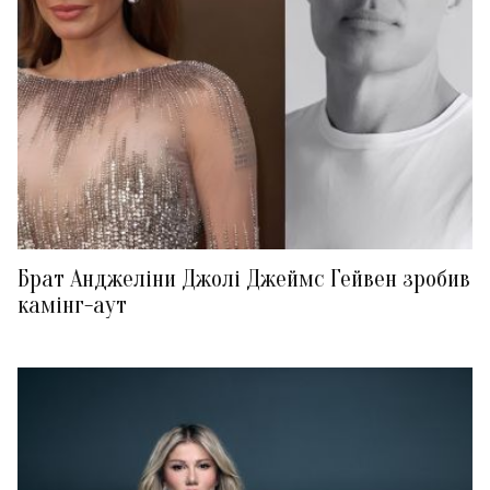
Брат Анджеліни Джолі Джеймс Гейвен зробив
камінг-аут