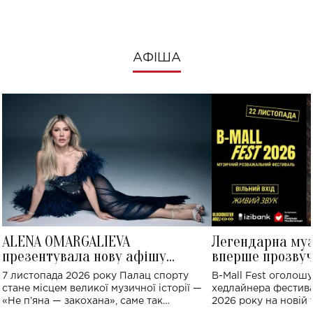
АФІША
ALENA OMARGALIEVA
Легендарна му
презентувала нову афішу
вперше прозвуч
великого концерту в Палаці
Україні: де від
7 листопада 2026 року Палац спорту
B-Mall Fest оголош
спорту
стане місцем великої музичної історії —
хедлайнера фестива
«Не пʼяна — закохана», саме так
2026 року на новій т