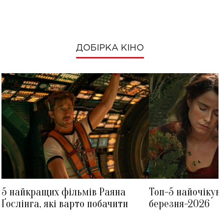
ДОБІРКА КІНО
5 найкращих фільмів Раяна
Топ-5 найочіку
Ґослінга, які варто побачити
березня-2026