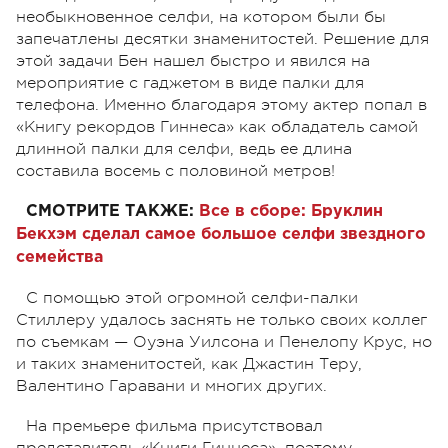
необыкновенное селфи, на котором были бы
запечатлены десятки знаменитостей. Решение для
этой задачи Бен нашел быстро и явился на
мероприятие с гаджетом в виде палки для
телефона. Именно благодаря этому актер попал в
«Книгу рекордов Гиннеса» как обладатель самой
длинной палки для селфи, ведь ее длина
составила восемь с половиной метров!
СМОТРИТЕ ТАКЖЕ:
Все в сборе: Бруклин
Бекхэм сделал самое большое селфи звездного
семейства
С помощью этой огромной селфи-палки
Стиллеру удалось заснять не только своих коллег
по съемкам — Оуэна Уилсона и Пенелопу Крус, но
и таких знаменитостей, как Джастин Теру,
Валентино Гаравани и многих других.
На премьере фильма присутствовал
представитель «Книги Гиннеса», поэтому,