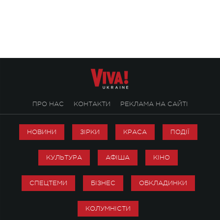
символічно названо майбутній концерт
stage відбудеться у
ALENA OMARGALIEVA.
ENIGMA VOICES' OR
ПРО НАС
КОНТАКТИ
РЕКЛАМА НА САЙТІ
НОВИНИ
ЗІРКИ
КРАСА
ПОДІЇ
КУЛЬТУРА
АФІША
КІНО
СПЕЦТЕМИ
БІЗНЕС
ОБКЛАДИНКИ
КОЛУМНІСТИ