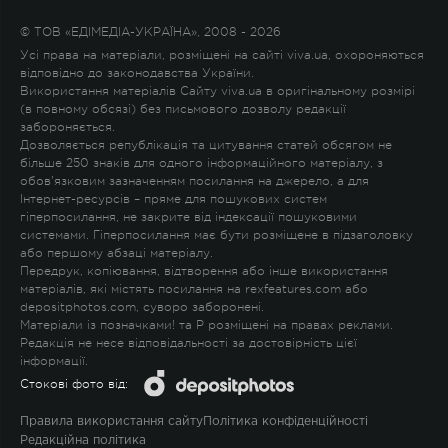
© ТОВ «ЕДІМЕДІА-УКРАЇНА», 2008 - 2026
Усі права на матеріали, розміщені на сайті viva.ua, охороняються
відповідно до законодавства України.
Використання матеріалів Сайту viva.ua в оригінальному розмірі
(в повному обсязі) без письмового дозволу редакції
забороняється.
Дозволяється републікація та цитування статей обсягом не
більше 250 знаків для одного інформаційного матеріалу, з
обов'язковим зазначенням посилання на джерело, а для
Інтернет-ресурсів – пряме для пошукових систем
гіперпосилання, не закрите від індексації пошуковими
системами. Гіперпосилання має бути розміщене в підзаголовку
або першому абзаці матеріалу.
Передрук, копіювання, відтворення або інше використання
матеріалів, які містять посилання на rexfeatures.com або
depositphotos.com, суворо заборонені.
Матеріали із позначками
!
та
P
розміщені на правах реклами.
Редакція не несе відповідальності за достовірність цієї
інформації.
Стокові фото від:
Правила використання сайту
Політика конфіденційності
Редакційна політика