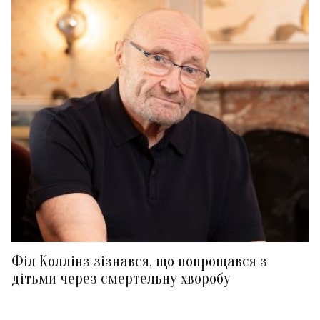
Філ Коллінз зізнався, що попрощався з
дітьми через смертельну хворобу