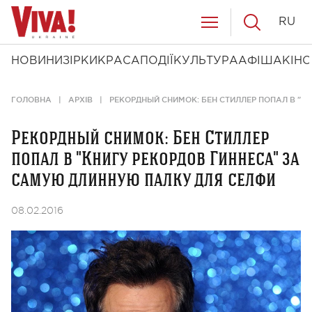
RU
НОВИНИ
ЗІРКИ
КРАСА
ПОДІЇ
КУЛЬТУРА
АФІША
КІНО
ГОЛОВНА
АРХІВ
РЕКОРДНЫЙ СНИМОК: БЕН СТИЛЛЕР ПОПАЛ В "К
Рекордный снимок: Бен Стиллер
попал в "Книгу рекордов Гиннеса" за
самую длинную палку для селфи
08.02.2016