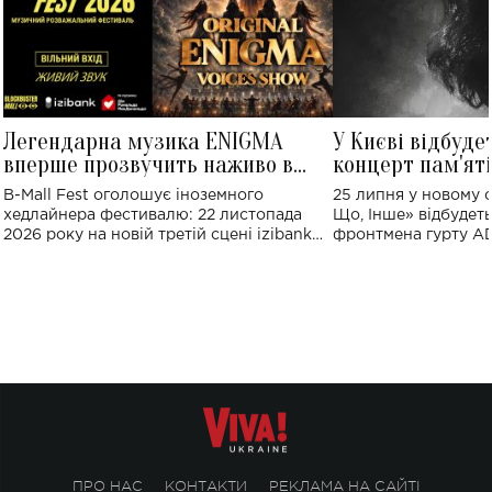
Легендарна музика ENIGMA
У Києві відбуде
вперше прозвучить наживо в
концерт пам'ят
Україні: де відбудеться концерт
Клименка: понад
B-Mall Fest оголошує іноземного
25 липня у новому o
виконають пісн
хедлайнера фестивалю: 22 листопада
Що, Інше» відбудеть
2026 року на новій третій сцені izibank
фронтмена гурту A
stage відбудеться українська прем'єра
Клименка. Це буде 
ENIGMA VOICES' ORIGINAL LIVE SHOW.
вечір, присвячений 
творчість стала си
справжньої любові д
ПРО НАС
КОНТАКТИ
РЕКЛАМА НА САЙТІ