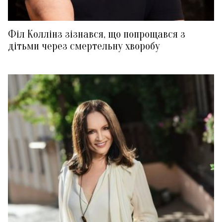
Філ Коллінз зізнався, що попрощався з
дітьми через смертельну хворобу