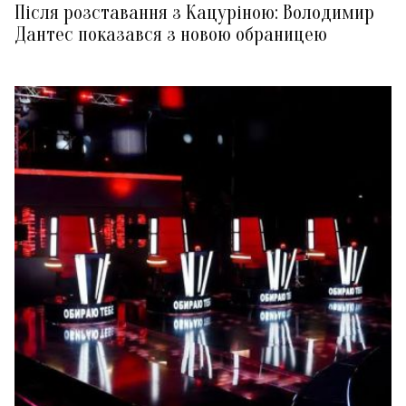
Після розставання з Кацуріною: Володимир
Дантес показався з новою обраницею