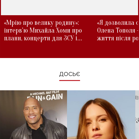
«Мрію про велику родину»:
«Я дозволила с
інтерв'ю Михайла Хоми про
Олена Тополя 
плани, концерти для ЗСУ і
життя після р
зміни під час війни
ДОСЬЄ