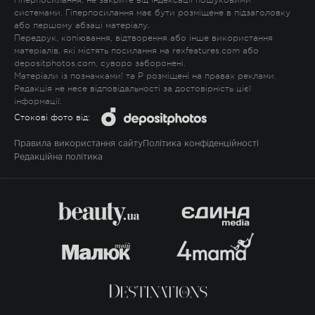
гіперпосилання, не закрите від індексації пошуковими
системами. Гіперпосилання має бути розміщене в підзаголовку
або першому абзаці матеріалу.
Передрук, копіювання, відтворення або інше використання
матеріалів, які містять посилання на rexfeatures.com або
depositphotos.com, суворо заборонені.
Матеріали із позначками
!
та
P
розміщені на правах реклами.
Редакція не несе відповідальності за достовірність цієї
інформації.
Стокові фото від:
Правила використання сайту
Політика конфіденційності
Редакційна політика