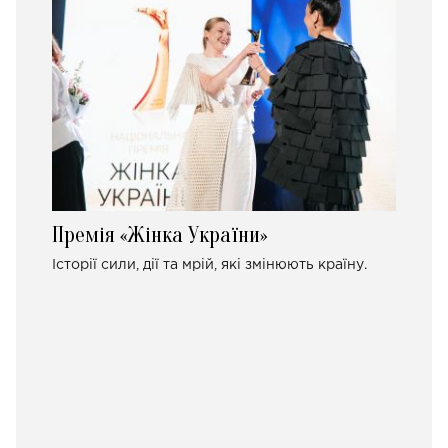
Премія «Жінка України»
Історії сили, дії та мрій, які змінюють країну.