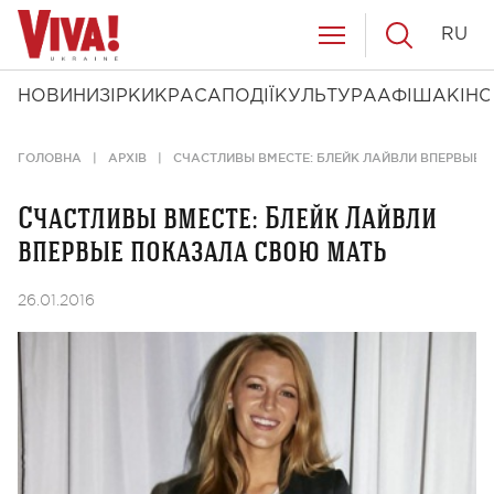
RU
НОВИНИ
ЗІРКИ
КРАСА
ПОДІЇ
КУЛЬТУРА
АФІША
КІНО
ГОЛОВНА
АРХІВ
СЧАСТЛИВЫ ВМЕСТЕ: БЛЕЙК ЛАЙВЛИ ВПЕРВЫЕ 
Счастливы вместе: Блейк Лайвли
впервые показала свою мать
26.01.2016