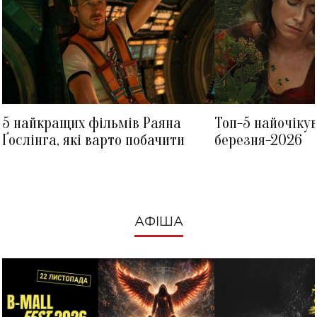
5 найкращих фільмів Раяна
Топ-5 найочіку
Ґослінга, які варто побачити
березня-2026
АФІША