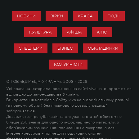
НОВИНИ
ЗІРКИ
КРАСА
ПОДІЇ
КУЛЬТУРА
АФІША
КІНО
СПЕЦТЕМИ
БІЗНЕС
ОБКЛАДИНКИ
КОЛУМНІСТИ
© ТОВ «ЕДІМЕДІА-УКРАЇНА», 2008 - 2026
Усі права на матеріали, розміщені на сайті viva.ua, охороняються
відповідно до законодавства України.
Використання матеріалів Сайту viva.ua в оригінальному розмірі
(в повному обсязі) без письмового дозволу редакції
забороняється.
Дозволяється републікація та цитування статей обсягом не
більше 250 знаків для одного інформаційного матеріалу, з
обов'язковим зазначенням посилання на джерело, а для
Інтернет-ресурсів – пряме для пошукових систем