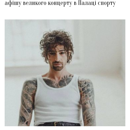
афішу великого концерту в Палаці спорту