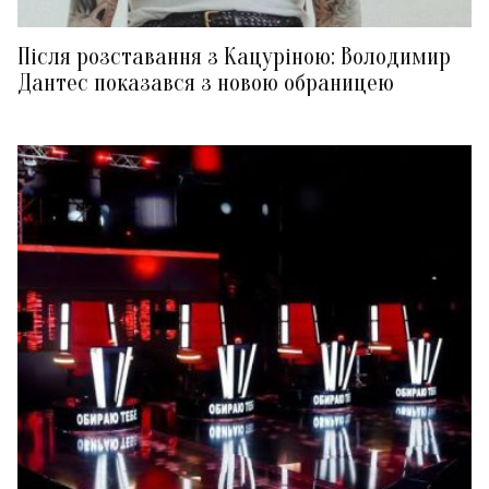
Після розставання з Кацуріною: Володимир
Дантес показався з новою обраницею