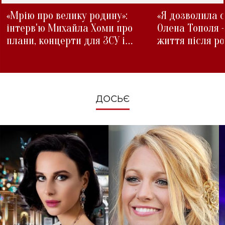
«Мрію про велику родину»:
«Я дозволила с
інтерв'ю Михайла Хоми про
Олена Тополя 
плани, концерти для ЗСУ і
життя після р
зміни під час війни
ДОСЬЄ