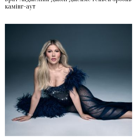
камінг-аут