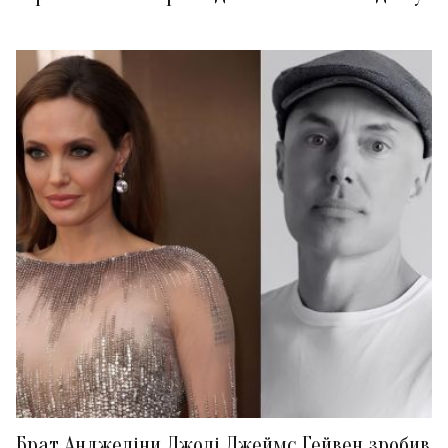
Брат Анджеліни Джолі Джеймс Гейвен зробив