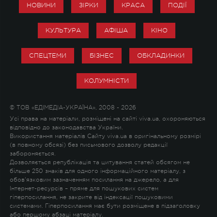
НОВИНИ
ЗІРКИ
КРАСА
ПОДІЇ
КУЛЬТУРА
АФІША
КІНО
СПЕЦТЕМИ
БІЗНЕС
ОБКЛАДИНКИ
КОЛУМНІСТИ
© ТОВ «ЕДІМЕДІА-УКРАЇНА», 2008 - 2026
Усі права на матеріали, розміщені на сайті viva.ua, охороняються
відповідно до законодавства України.
Використання матеріалів Сайту viva.ua в оригінальному розмірі
(в повному обсязі) без письмового дозволу редакції
забороняється.
Дозволяється републікація та цитування статей обсягом не
більше 250 знаків для одного інформаційного матеріалу, з
обов'язковим зазначенням посилання на джерело, а для
Інтернет-ресурсів – пряме для пошукових систем
гіперпосилання, не закрите від індексації пошуковими
системами. Гіперпосилання має бути розміщене в підзаголовку
або першому абзаці матеріалу.