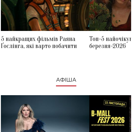
5 найкращих фільмів Раяна
Топ-5 найочіку
Ґослінга, які варто побачити
березня-2026
АФІША