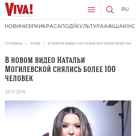
RU
НОВИНИ
ЗІРКИ
КРАСА
ПОДІЇ
КУЛЬТУРА
АФІША
КІНО
ГОЛОВНА
АРХІВ
В НОВОМ ВИДЕО НАТАЛЬИ МОГИЛЕВСКОЙ СНЯЛИ
В новом видео Натальи
Могилевской снялись более 100
человек
25.01.2016