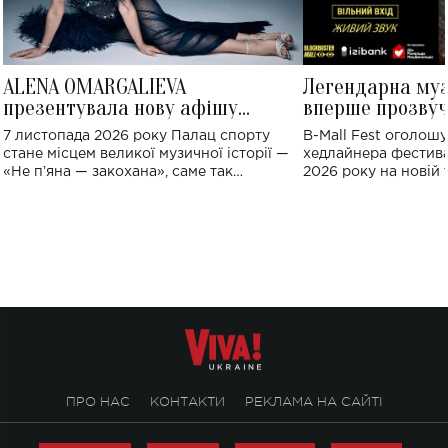
ALENA OMARGALIEVA
Легендарна му
презентувала нову афішу
вперше прозвуч
великого концерту в Палаці
Україні: де від
7 листопада 2026 року Палац спорту
B-Mall Fest оголош
спорту
стане місцем великої музичної історії —
хедлайнера фестива
«Не пʼяна — закохана», саме так
2026 року на новій т
символічно названо майбутній концерт
stage відбудеться у
ALENA OMARGALIEVA.
ENIGMA VOICES' OR
ПРО НАС
КОНТАКТИ
РЕКЛАМА НА САЙТІ