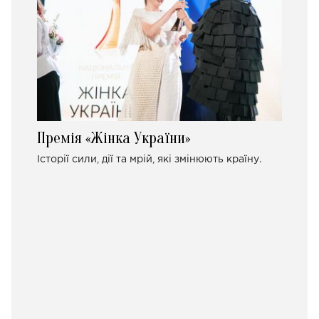
Премія «Жінка України»
Історії сили, дії та мрій, які змінюють країну.