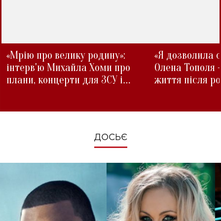
«Мрію про велику родину»:
«Я дозволила с
інтерв'ю Михайла Хоми про
Олена Тополя 
плани, концерти для ЗСУ і
життя після р
зміни під час війни
ДОСЬЄ