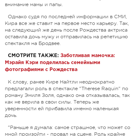
внимание мамы и папы.
Однако судя по последней информации в СМИ,
Кира все же ставит на первое место карьеру. Так,
на следующий же день после Рождества актриса
оставила дочь мужу и отправилась на репетицию
спектакля на Бродвее.
СМОТРИТЕ ТАКЖЕ:
Заботливая мамочка:
Мэрайя Кэри поделилась семейными
фотографиями с Рождества
К слову, ранее Кире Найтли неоднократно
предлагали роль в спектакле "Therese Raquin" по
роману Эмиля Золя, однако она отказывалась, так
как не верила в свои силы. Теперь же
уверенности ей прибавила именно маленькая
дочь.
"Раньше я думала: самое страшное, что может со
мной произойти - провал на сцене. Роль крайне