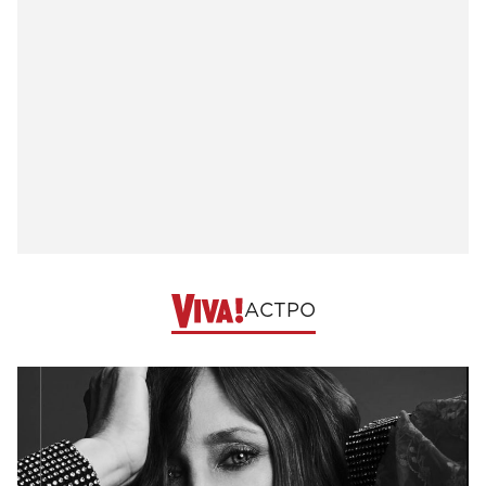
АСТРО