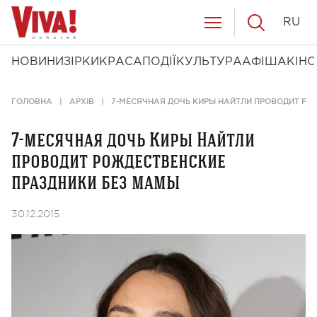
RU
НОВИНИ
ЗІРКИ
КРАСА
ПОДІЇ
КУЛЬТУРА
АФІША
КІНО
ГОЛОВНА
АРХІВ
7-МЕСЯЧНАЯ ДОЧЬ КИРЫ НАЙТЛИ ПРОВОДИТ РО
7-месячная дочь Киры Найтли
проводит рождественские
праздники без мамы
30.12.2015