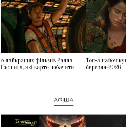
5 найкращих фільмів Раяна
Топ-5 найочіку
Ґослінга, які варто побачити
березня-2026
АФІША