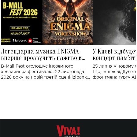
Легендарна музика ENIGMA
У Києві відбуде
вперше прозвучить наживо в
концерт пам'ят
Україні: де відбудеться концерт
Клименка: понад
B-Mall Fest оголошує іноземного
25 липня у новому o
виконають пісн
хедлайнера фестивалю: 22 листопада
Що, Інше» відбудеть
2026 року на новій третій сцені izibank
фронтмена гурту A
stage відбудеться українська прем'єра
Клименка. Це буде 
ENIGMA VOICES' ORIGINAL LIVE SHOW.
вечір, присвячений 
творчість стала си
справжньої любові д