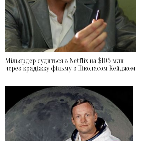
Мільярдер судиться з Netflix на $105 млн
через крадіжку фільму з Ніколасом Кейджем