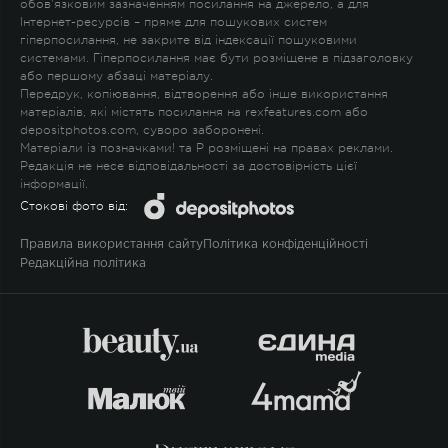
обов'язковим зазначенням посилання на джерело, а для
Інтернет-ресурсів – пряме для пошукових систем
гіперпосилання, не закрите від індексації пошуковими
системами. Гіперпосилання має бути розміщене в підзаголовку
або першому абзаці матеріалу.
Передрук, копіювання, відтворення або інше використання
матеріалів, які містять посилання на rexfeatures.com або
depositphotos.com, суворо заборонені.
Матеріали із позначками
!
та
P
розміщені на правах реклами.
Редакція не несе відповідальності за достовірність цієї
інформації.
Стокові фото від:
Правила використання сайту
Політика конфіденційності
Редакційна політика