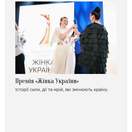
Премія «Жінка України»
Історії сили, дії та мрій, які змінюють країну.