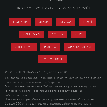
ПРО НАС
КОНТАКТИ
РЕКЛАМА НА САЙТІ
НОВИНИ
ЗІРКИ
КРАСА
ПОДІЇ
КУЛЬТУРА
АФІША
КІНО
СПЕЦТЕМИ
БІЗНЕС
ОБКЛАДИНКИ
КОЛУМНІСТИ
© ТОВ «ЕДІМЕДІА-УКРАЇНА», 2008 - 2026
Усі права на матеріали, розміщені на сайті viva.ua, охороняються
відповідно до законодавства України.
Використання матеріалів Сайту viva.ua в оригінальному розмірі
(в повному обсязі) без письмового дозволу редакції
забороняється.
Дозволяється републікація та цитування статей обсягом не
більше 250 знаків для одного інформаційного матеріалу, з