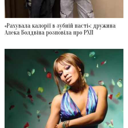
«Рахувала калорії в зубній пасті»: дружина
Алека Болдвіна розповіла про РХП