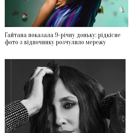
Гайтана показала 9-річну доньку: рідкісне
фото з відпочинку розчулило мережу