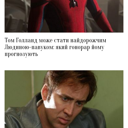
Том Голланд може стати найдорожчим
Людиною-павуком: який гонорар йому
прогнозують