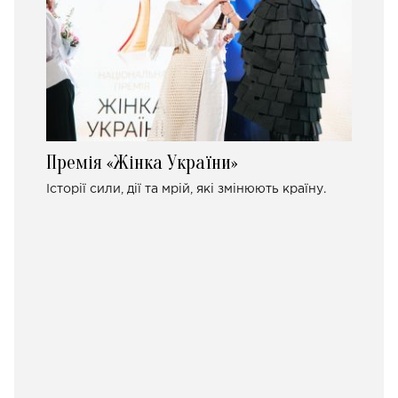
Премія «Жінка України»
Історії сили, дії та мрій, які змінюють країну.