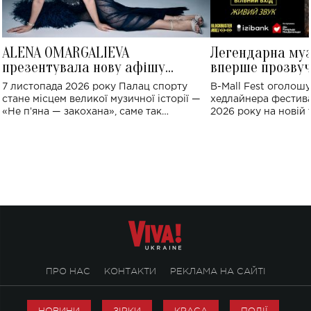
ALENA OMARGALIEVA
Легендарна му
презентувала нову афішу
вперше прозвуч
великого концерту в Палаці
Україні: де від
7 листопада 2026 року Палац спорту
B-Mall Fest оголош
спорту
стане місцем великої музичної історії —
хедлайнера фестива
«Не пʼяна — закохана», саме так
2026 року на новій т
символічно названо майбутній концерт
stage відбудеться у
ALENA OMARGALIEVA.
ENIGMA VOICES' OR
ПРО НАС
КОНТАКТИ
РЕКЛАМА НА САЙТІ
НОВИНИ
ЗІРКИ
КРАСА
ПОДІЇ