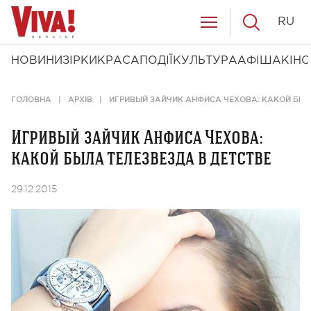
RU
НОВИНИ
ЗІРКИ
КРАСА
ПОДІЇ
КУЛЬТУРА
АФІША
КІНО
ГОЛОВНА
АРХІВ
ИГРИВЫЙ ЗАЙЧИК АНФИСА ЧЕХОВА: КАКОЙ БЫЛ
Игривый зайчик Анфиса Чехова:
какой была телезвезда в детстве
29.12.2015