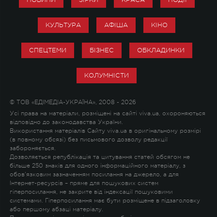
КУЛЬТУРА
АФІША
КІНО
СПЕЦТЕМИ
БІЗНЕС
ОБКЛАДИНКИ
КОЛУМНІСТИ
© ТОВ «ЕДІМЕДІА-УКРАЇНА», 2008 - 2026
Усі права на матеріали, розміщені на сайті viva.ua, охороняються
відповідно до законодавства України.
Використання матеріалів Сайту viva.ua в оригінальному розмірі
(в повному обсязі) без письмового дозволу редакції
забороняється.
Дозволяється републікація та цитування статей обсягом не
більше 250 знаків для одного інформаційного матеріалу, з
обов'язковим зазначенням посилання на джерело, а для
Інтернет-ресурсів – пряме для пошукових систем
гіперпосилання, не закрите від індексації пошуковими
системами. Гіперпосилання має бути розміщене в підзаголовку
або першому абзаці матеріалу.