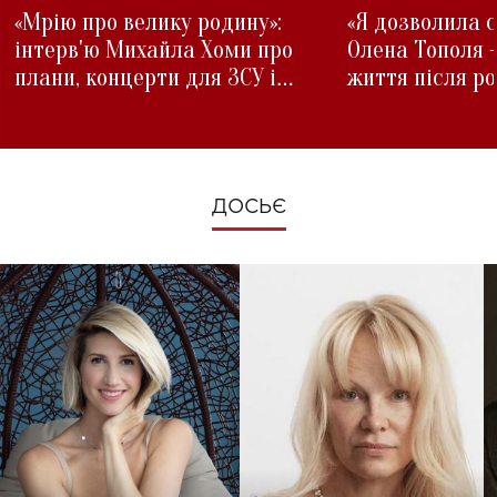
«Мрію про велику родину»:
«Я дозволила с
інтерв'ю Михайла Хоми про
Олена Тополя 
плани, концерти для ЗСУ і
життя після р
зміни під час війни
ДОСЬЄ