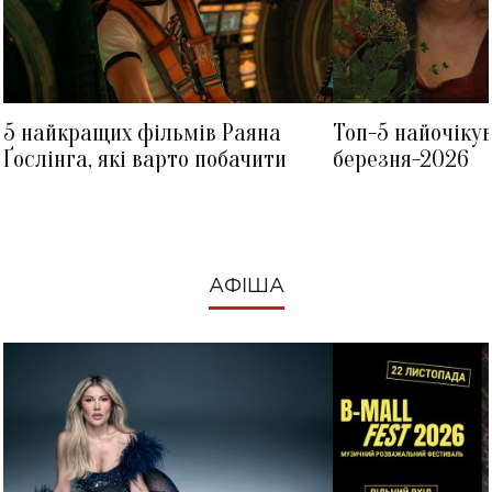
5 найкращих фільмів Раяна
Топ-5 найочіку
Ґослінга, які варто побачити
березня-2026
АФІША