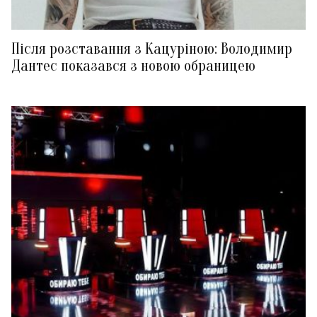
Після розставання з Кацуріною: Володимир
Дантес показався з новою обраницею