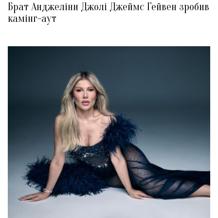
Брат Анджеліни Джолі Джеймс Гейвен зробив
камінг-аут