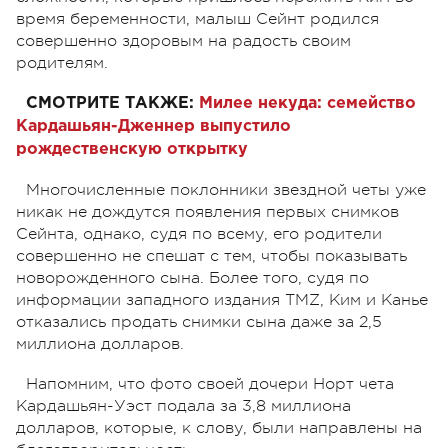
время беременности, малыш Сейнт родился
совершенно здоровым на радость своим
родителям.
СМОТРИТЕ ТАКЖЕ:
Милее некуда: семейство
Кардашьян-Дженнер выпустило
рождественскую открытку
Многочисленные поклонники звездной четы уже
никак не дождутся появления первых снимков
Сейнта, однако, судя по всему, его родители
совершенно не спешат с тем, чтобы показывать
новорожденного сына. Более того, судя по
информации западного издания TMZ, Ким и Канье
отказались продать снимки сына
даже
за 2,5
миллиона долларов.
Напомним, что фото своей дочери Норт чета
Кардашьян-Уэст подала за 3,8 миллиона
долларов, которые, к слову, были направлены на