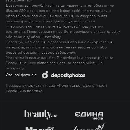
забороняється.
Дозволяється републікація та цитування статей обсягом не
більше 250 знаків для одного інформаційного матеріалу, з
обов'язковим зазначенням посилання на джерело, а для
Інтернет-ресурсів – пряме для пошукових систем
гіперпосилання, не закрите від індексації пошуковими
системами. Гіперпосилання має бути розміщене в підзаголовку
або першому абзаці матеріалу.
Передрук, копіювання, відтворення або інше використання
матеріалів, які містять посилання на rexfeatures.com або
depositphotos.com, суворо заборонені.
Матеріали із позначками
!
та
P
розміщені на правах реклами.
Редакція не несе відповідальності за достовірність цієї
інформації.
Стокові фото від:
Правила використання сайту
Політика конфіденційності
Редакційна політика