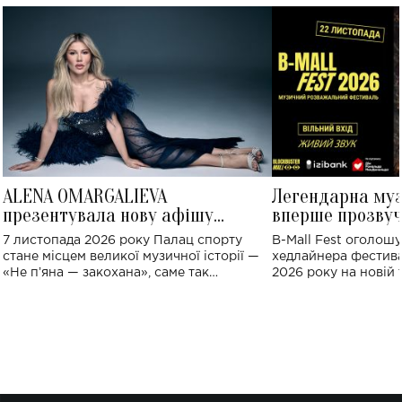
ALENA OMARGALIEVA
Легендарна му
презентувала нову афішу
вперше прозвуч
великого концерту в Палаці
Україні: де від
7 листопада 2026 року Палац спорту
B-Mall Fest оголош
спорту
стане місцем великої музичної історії —
хедлайнера фестива
«Не пʼяна — закохана», саме так
2026 року на новій т
символічно названо майбутній концерт
stage відбудеться у
ALENA OMARGALIEVA.
ENIGMA VOICES' OR