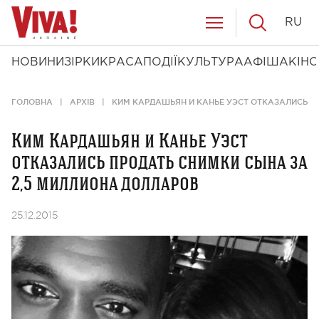
RU
НОВИНИ
ЗІРКИ
КРАСА
ПОДІЇ
КУЛЬТУРА
АФІША
КІНО
ГОЛОВНА
АРХІВ
КИМ КАРДАШЬЯН И КАНЬЕ УЭСТ ОТКАЗАЛИСЬ П
Ким Кардашьян и Канье Уэст
отказались продать снимки сына за
2,5 миллиона долларов
25.12.2015