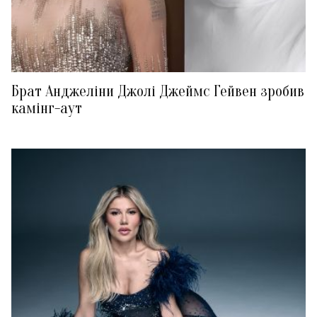
Брат Анджеліни Джолі Джеймс Гейвен зробив
камінг-аут