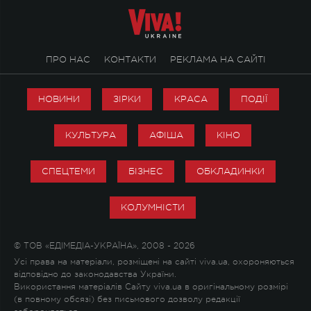
ПРО НАС
КОНТАКТИ
РЕКЛАМА НА САЙТІ
НОВИНИ
ЗІРКИ
КРАСА
ПОДІЇ
КУЛЬТУРА
АФІША
КІНО
СПЕЦТЕМИ
БІЗНЕС
ОБКЛАДИНКИ
КОЛУМНІСТИ
© ТОВ «ЕДІМЕДІА-УКРАЇНА», 2008 - 2026
Усі права на матеріали, розміщені на сайті viva.ua, охороняються
відповідно до законодавства України.
Використання матеріалів Сайту viva.ua в оригінальному розмірі
(в повному обсязі) без письмового дозволу редакції