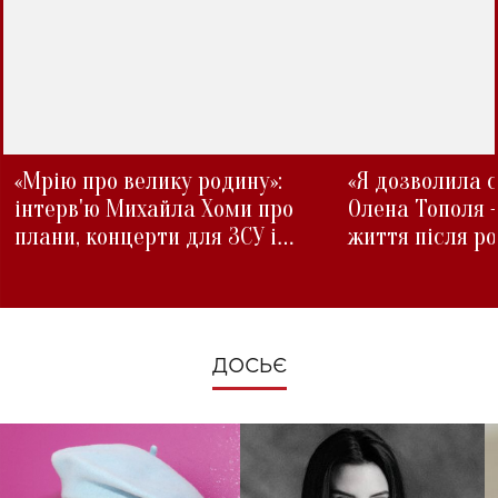
«Мрію про велику родину»:
«Я дозволила с
інтерв'ю Михайла Хоми про
Олена Тополя 
плани, концерти для ЗСУ і
життя після р
зміни під час війни
ДОСЬЄ