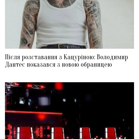
Після розставання з Кацуріною: Володимир
Дантес показався з новою обраницею