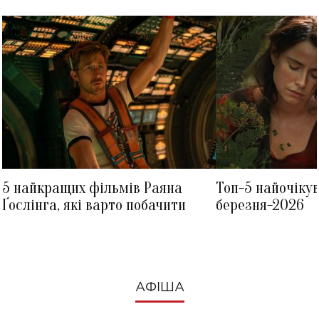
5 найкращих фільмів Раяна
Топ-5 найочіку
Ґослінга, які варто побачити
березня-2026
АФІША