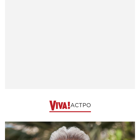
АСТРО