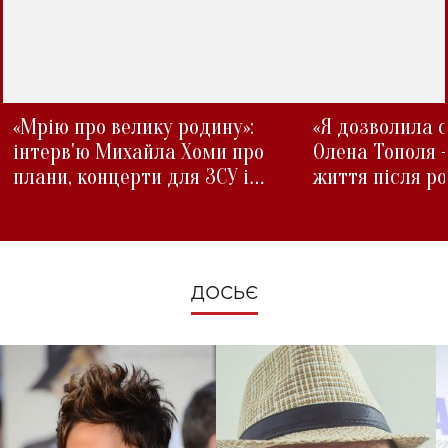
«Мрію про велику родину»:
«Я дозволила с
інтерв'ю Михайла Хоми про
Олена Тополя 
плани, концерти для ЗСУ і
життя після р
зміни під час війни
ДОСЬЄ