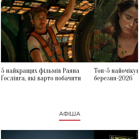
5 найкращих фільмів Раяна
Топ-5 найочіку
Ґослінга, які варто побачити
березня-2026
АФІША