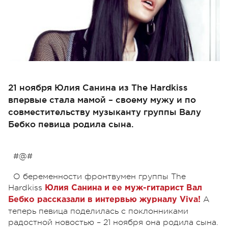
21 ноября Юлия Санина из The Hardkiss
впервые стала мамой – своему мужу и по
совместительству музыканту группы Валу
Бебко певица родила сына.
#@#
О беременности фронтвумен группы The
Hardkiss
Юлия Санина и ее муж-гитарист Вал
А
Бебко рассказали в интервью журналу Viva!
теперь певица поделилась с поклонниками
радостной новостью – 21 ноября она родила сына.