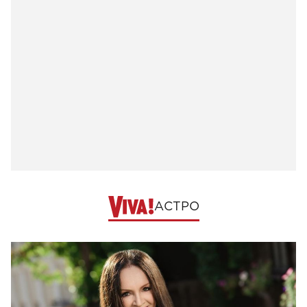
АСТРО