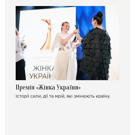
Премія «Жінка України»
Історії сили, дії та мрій, які змінюють країну.