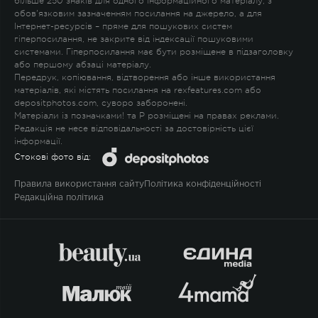
більше 250 знаків для одного інформаційного матеріалу, з
обов'язковим зазначенням посилання на джерело, а для
Інтернет-ресурсів – пряме для пошукових систем
гіперпосилання, не закрите від індексації пошуковими
системами. Гіперпосилання має бути розміщене в підзаголовку
або першому абзаці матеріалу.
Передрук, копіювання, відтворення або інше використання
матеріалів, які містять посилання на rexfeatures.com або
depositphotos.com, суворо заборонені.
Матеріали із позначками
!
та
P
розміщені на правах реклами.
Редакція не несе відповідальності за достовірність цієї
інформації.
Стокові фото від:
Правила використання сайту
Політика конфіденційності
Редакційна політика