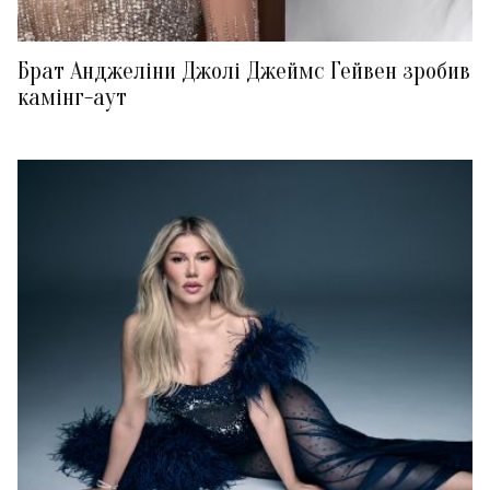
Брат Анджеліни Джолі Джеймс Гейвен зробив
камінг-аут