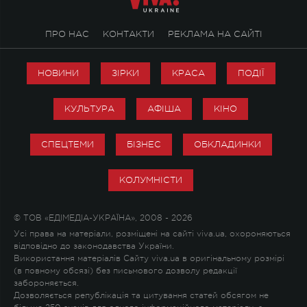
ПРО НАС
КОНТАКТИ
РЕКЛАМА НА САЙТІ
НОВИНИ
ЗІРКИ
КРАСА
ПОДІЇ
КУЛЬТУРА
АФІША
КІНО
СПЕЦТЕМИ
БІЗНЕС
ОБКЛАДИНКИ
КОЛУМНІСТИ
© ТОВ «ЕДІМЕДІА-УКРАЇНА», 2008 - 2026
Усі права на матеріали, розміщені на сайті viva.ua, охороняються
відповідно до законодавства України.
Використання матеріалів Сайту viva.ua в оригінальному розмірі
(в повному обсязі) без письмового дозволу редакції
забороняється.
Дозволяється републікація та цитування статей обсягом не