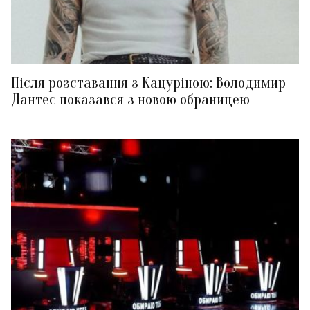
Після розставання з Кацуріною: Володимир
Дантес показався з новою обраницею