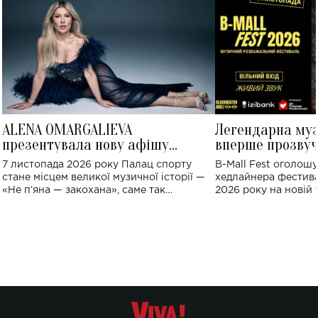
ALENA OMARGALIEVA
Легендарна му
презентувала нову афішу
вперше прозвуч
великого концерту в Палаці
Україні: де від
7 листопада 2026 року Палац спорту
B-Mall Fest оголош
спорту
стане місцем великої музичної історії —
хедлайнера фестива
«Не пʼяна — закохана», саме так
2026 року на новій т
символічно названо майбутній концерт
stage відбудеться у
ALENA OMARGALIEVA.
ENIGMA VOICES' OR