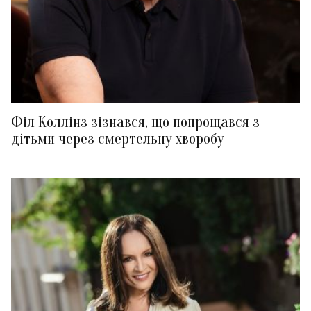
Філ Коллінз зізнався, що попрощався з
дітьми через смертельну хворобу