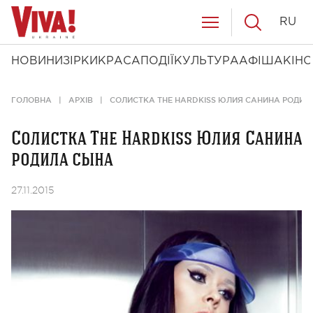
RU
НОВИНИ
ЗІРКИ
КРАСА
ПОДІЇ
КУЛЬТУРА
АФІША
КІНО
ГОЛОВНА
АРХІВ
СОЛИСТКА THE HARDKISS ЮЛИЯ САНИНА РОДИЛ
Солистка The Hardkiss Юлия Санина
родила сына
27.11.2015