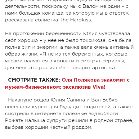
деятельности, поскольку мы с Валом не одни – с
нами большая команда, за которую мы в ответе», –
рассказала солистка The Hardkiss.
На протяжении беременности Юлия чувствовала
себя хорошо – у нее не было токсикоза, она была
полна сил и энергии, а также вела очень активный
образ жизни. «Я не из тех беременных, которые
часами валяются в кровати и смотрят сериалы,
для меня это роскошь!» – говорит артистка.
СМОТРИТЕ ТАКЖЕ:
Оля Полякова знакомит с
мужем-бизнесменом: эксклюзив Viva!
Накануне родов Юлия Санина и Вал Бебко
посещали курсы для будущих родителей, а также
смотрели в интернете полезные видеоблоги.
Рожать малыша супруги решили в родной стране,
выбрав хороший частный роддом.